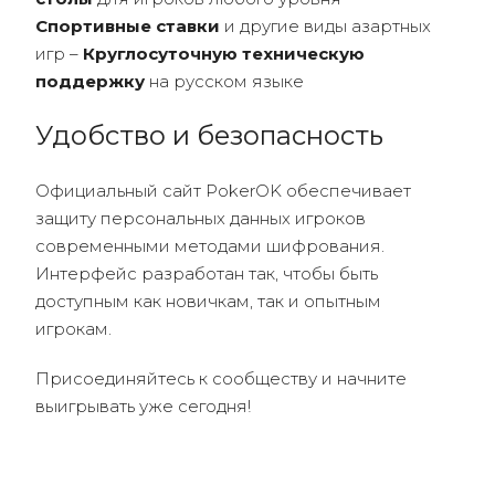
Спортивные ставки
и другие виды азартных
игр –
Круглосуточную техническую
поддержку
на русском языке
Удобство и безопасность
Официальный сайт PokerOK обеспечивает
защиту персональных данных игроков
современными методами шифрования.
Интерфейс разработан так, чтобы быть
доступным как новичкам, так и опытным
игрокам.
Присоединяйтесь к сообществу и начните
выигрывать уже сегодня!