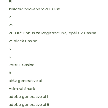
18
1xslots-vhod-android.ru 100
2
25
260 Kč Bonus za Registraci: Nejlepší CZ Casina
29black Casino
3
6
7ABET Casino
8
a16z generative ai
Admiral Shark
adobe generative ai 1
adobe generative ai 8