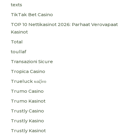
texts
TikTak Bet Casino
TOP 10 Nettikasinot 2026: Parhaat Verovapaat
Kasinot
Total
toullaf
Transazioni Sicure
Tropica Casino
Trueluck καζίνο
Trumo Casino
Trumo Kasinot
Trustly Casino
Trustly Kasino
Trustly Kasinot