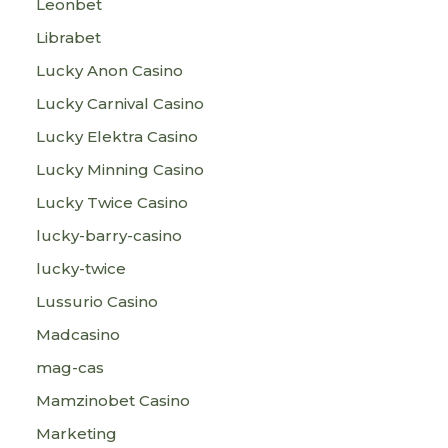
Leonbet
Librabet
Lucky Anon Casino
Lucky Carnival Casino
Lucky Elektra Casino
Lucky Minning Casino
Lucky Twice Casino
lucky-barry-casino
lucky-twice
Lussurio Casino
Madcasino
mag-cas
Mamzinobet Casino
Marketing