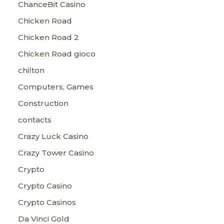
ChanceBit Casino
Chicken Road
Chicken Road 2
Chicken Road gioco
chilton
Computers, Games
Construction
contacts
Crazy Luck Casino
Crazy Tower Сasino
Crypto
Crypto Casino
Crypto Casinos
Da Vinci Gold