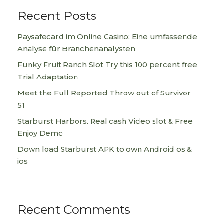
Recent Posts
Paysafecard im Online Casino: Eine umfassende
Analyse für Branchenanalysten
Funky Fruit Ranch Slot Try this 100 percent free
Trial Adaptation
Meet the Full Reported Throw out of Survivor
51
Starburst Harbors, Real cash Video slot & Free
Enjoy Demo
Down load Starburst APK to own Android os &
ios
Recent Comments