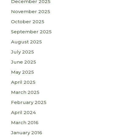
December 2025
November 2025
October 2025
September 2025
August 2025
July 2025
June 2025
May 2025
April 2025
March 2025
February 2025
April 2024
March 2016
January 2016