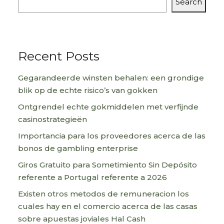
Search
Recent Posts
Gegarandeerde winsten behalen: een grondige
blik op de echte risico’s van gokken
Ontgrendel echte gokmiddelen met verfijnde
casinostrategieën
Importancia para los proveedores acerca de las
bonos de gambling enterprise
Giros Gratuito para Sometimiento Sin Depósito
referente a Portugal referente a 2026
Existen otros metodos de remuneracion los
cuales hay en el comercio acerca de las casas
sobre apuestas joviales Hal Cash