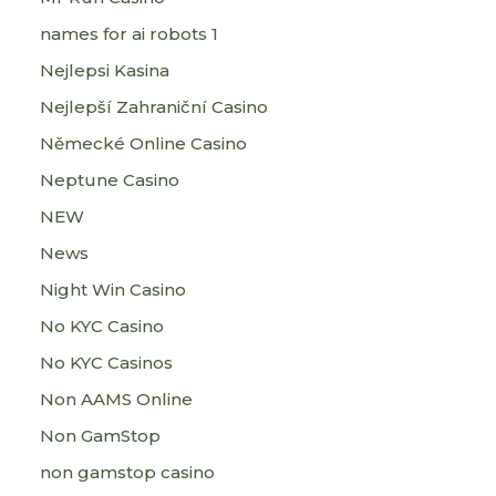
names for ai robots 1
Nejlepsi Kasina
Nejlepší Zahraniční Casino
Německé Online Casino
Neptune Casino
NEW
News
Night Win Casino
No KYC Casino
No KYC Casinos
Non AAMS Online
Non GamStop
non gamstop casino