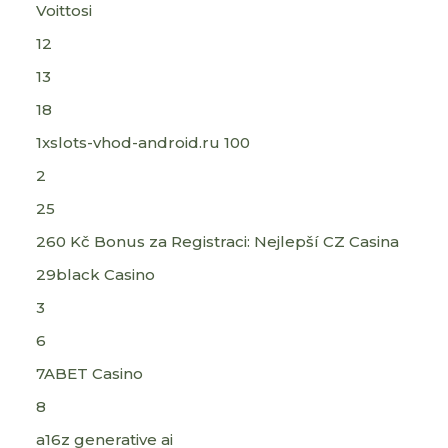
Voittosi
12
13
18
1xslots-vhod-android.ru 100
2
25
260 Kč Bonus za Registraci: Nejlepší CZ Casina
29black Casino
3
6
7ABET Casino
8
a16z generative ai