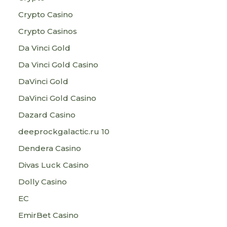
Crypto Casino
Crypto Casinos
Da Vinci Gold
Da Vinci Gold Casino
DaVinci Gold
DaVinci Gold Casino
Dazard Casino
deeprockgalactic.ru 10
Dendera Casino
Divas Luck Casino
Dolly Casino
EC
EmirBet Casino