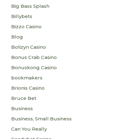
Big Bass Splash
Billybets
Bizzo Casino
Blog
Bolizyn Casino
Bonus Crab Casino
Bonuskong Casino
bookmakers
Brionis Casino
Bruce Bet
Business
Business, Small Business
Can You Really