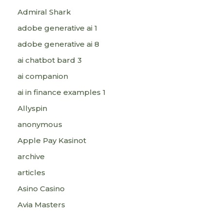
Admiral Shark
adobe generative ai 1
adobe generative ai 8
ai chatbot bard 3
ai companion
ai in finance examples 1
Allyspin
anonymous
Apple Pay Kasinot
archive
articles
Asino Casino
Avia Masters