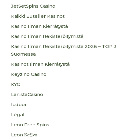
JetSetSpins Casino
Kaikki Euteller Kasinot
Kasino Ilman Kierrätystä
Kasino Ilman Rekisteröitymistä
Kasino Ilman Rekisteröitymistä 2026 – TOP 3
Suomessa
Kasinot Ilman Kierrätystä
Keyzino Casino
KYC
LanistaCasino
lcdoor
Légal
Leon Free Spins
Leon Καζίνο