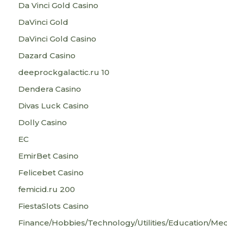
Da Vinci Gold Casino
DaVinci Gold
DaVinci Gold Casino
Dazard Casino
deeprockgalactic.ru 10
Dendera Casino
Divas Luck Casino
Dolly Casino
EC
EmirBet Casino
Felicebet Casino
femicid.ru 200
FiestaSlots Casino
Finance/Hobbies/Technology/Utilities/Education/Med