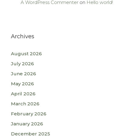
A WordPress Commenter
on
Hello world!
Archives
August 2026
July 2026
June 2026
May 2026
April 2026
March 2026
February 2026
January 2026
December 2025