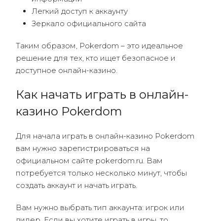
Легкий доступ к аккаунту
Зеркало официального сайта
Таким образом, Pokerdom – это идеальное
решение для тех, кто ищет безопасное и
доступное онлайн-казино.
Как начать играть в онлайн-
казино Pokerdom
Для начала играть в онлайн-казино Pokerdom
вам нужно зарегистрироваться на
официальном сайте pokerdom.ru. Вам
потребуется только несколько минут, чтобы
создать аккаунт и начать играть.
Вам нужно выбрать тип аккаунта: игрок или
дилер. Если вы хотите играть в игры, то