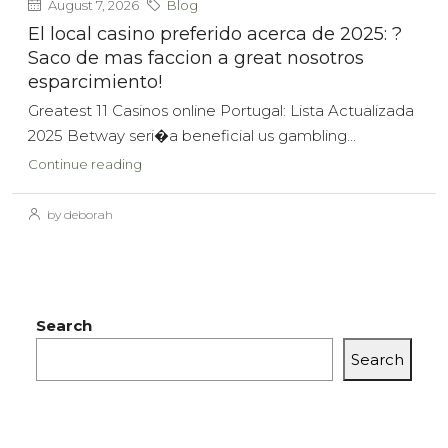
August 7, 2026
Blog
El local casino preferido acerca de 2025: ?
Saco de mas faccion a great nosotros
esparcimiento!
Greatest 11 Casinos online Portugal: Lista Actualizada
2025 Betway seri�a beneficial us gambling...
Continue reading
by deborah
Search
Search