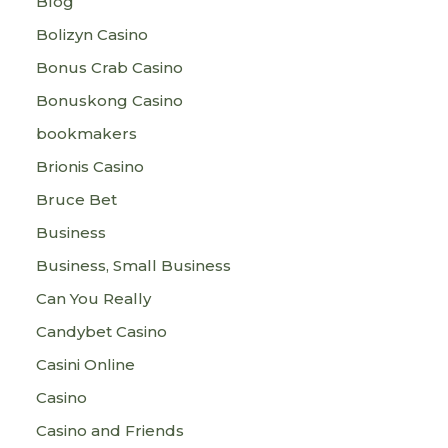
Blog
Bolizyn Casino
Bonus Crab Casino
Bonuskong Casino
bookmakers
Brionis Casino
Bruce Bet
Business
Business, Small Business
Can You Really
Candybet Casino
Casini Online
Casino
Casino and Friends