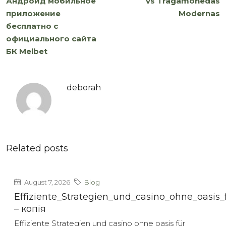
Андроид мобильное
vs Tragamonedas
приложение
Modernas
бесплатно с
официального сайта
БК Melbet
deborah
Related posts
August 7, 2026
Blog
Effiziente_Strategien_und_casino_ohne_oasis_f
– копія
Effiziente Strategien und casino ohne oasis für