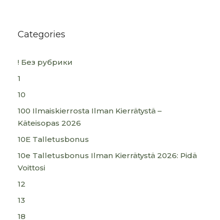
Categories
! Без рубрики
1
10
100 Ilmaiskierrosta Ilman Kierrätystä –
Käteisopas 2026
10E Talletusbonus
10e Talletusbonus Ilman Kierrätystä 2026: Pidä
Voittosi
12
13
18