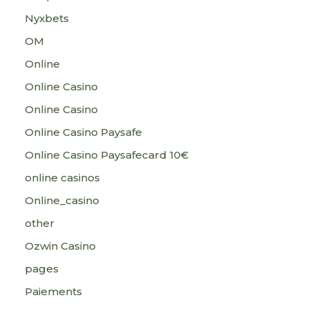
Nyxbets
OM
Online
Online Casino
Online Casino
Online Casino Paysafe
Online Casino Paysafecard 10€
online casinos
Online_casino
other
Ozwin Casino
pages
Paiements