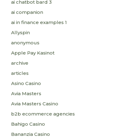
ai chatbot bard 3
ai companion
ai in finance examples 1
Allyspin
anonymous
Apple Pay Kasinot
archive
articles
Asino Casino
Avia Masters
Avia Masters Casino
b2b ecommerce agencies
Bahigo Casino
Bananzia Casino