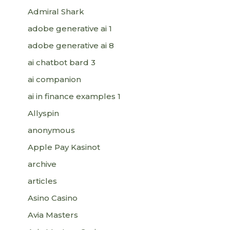
Admiral Shark
adobe generative ai 1
adobe generative ai 8
ai chatbot bard 3
ai companion
ai in finance examples 1
Allyspin
anonymous
Apple Pay Kasinot
archive
articles
Asino Casino
Avia Masters