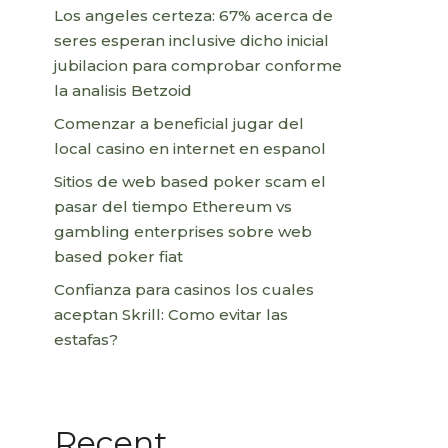
Los angeles certeza: 67% acerca de
seres esperan inclusive dicho inicial
jubilacion para comprobar conforme
la analisis Betzoid
Comenzar a beneficial jugar del
local casino en internet en espanol
Sitios de web based poker scam el
pasar del tiempo Ethereum vs
gambling enterprises sobre web
based poker fiat
Confianza para casinos los cuales
aceptan Skrill: Como evitar las
estafas?
Recent