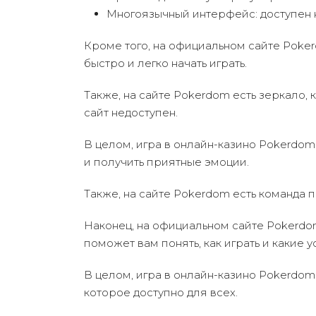
Многоязычный интерфейс: доступен н
Кроме того, на официальном сайте Poker
быстро и легко начать играть.
Также, на сайте Pokerdom есть зеркало,
сайт недоступен.
В целом, игра в онлайн-казино Pokerdo
и получить приятные эмоции.
Также, на сайте Pokerdom есть команда 
Наконец, на официальном сайте Pokerdo
поможет вам понять, как играть и какие
В целом, игра в онлайн-казино Pokerdom
которое доступно для всех.