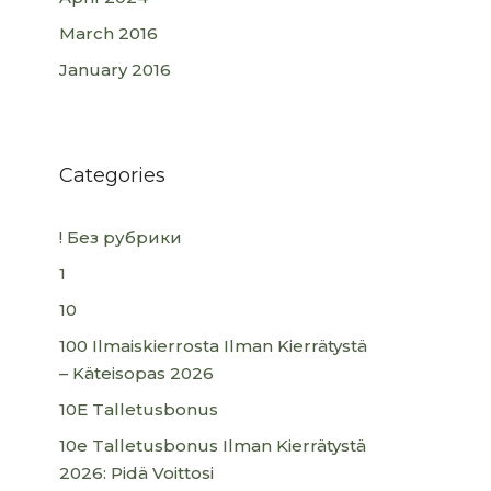
March 2016
January 2016
Categories
! Без рубрики
1
10
100 Ilmaiskierrosta Ilman Kierrätystä
– Käteisopas 2026
10E Talletusbonus
10e Talletusbonus Ilman Kierrätystä
2026: Pidä Voittosi