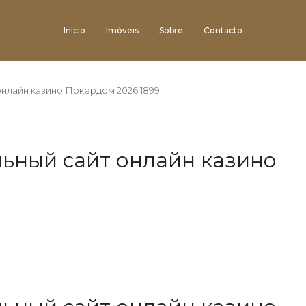
Início
Imóveis
Sobre
Contacto
нлайн казино Покердом 2026.1899
ьный сайт онлайн казино