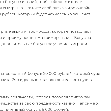
р бонусов и акций, чтобы обеспечить вам
 выигрыша. Начните свой путь в мире онлайн-
0 рублей, который будет начислен на ваш счет
ярные акции и промокоды, которые позволяют
ы и преимущества. Например, акция “Бонус за
дополнительные бонусы за участие в играх и
специальный бонус в 20 000 рублей, который будет
зита. Это идеальное начало для вашего пути в
амму лояльности, которая позволяет игрокам
мущества за свою преданность казино. Например,
олнительный бонус в 5 000 рублей.