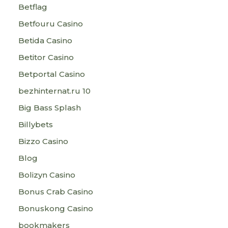
Betflag
Betfouru Casino
Betida Casino
Betitor Casino
Betportal Casino
bezhinternat.ru 10
Big Bass Splash
Billybets
Bizzo Casino
Blog
Bolizyn Casino
Bonus Crab Casino
Bonuskong Casino
bookmakers