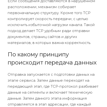
Если сообщения доставляются в нарушенном
расположении, механизм собирает
первоначальную структуру. Кроме того TCP
контролирует скорость передачи, с целью
исключить избыточной нагрузки канала. Такой
подход делает TCP удобным ради отправки
документов, страниц сайтов и других
материалов, в которых важна корректность.
По какому принципу
происходит передача данных
Отправка запускается с подготовки данных на
этапе сервиса. Затем данные переходят на
передающий этап, где TCP-протокол разбивает
данные на сегменты и включает техническую
данные. Затем данного этапа информация
отправляется в этап адресации, где каждый