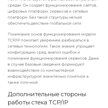
средах. Он создает функционирование сайтов,
цифровых платформ, сервисов и сетевых
платформ. Без такой структуры нельзя
обеспечить действие глобальной сети.
Понимание основ функционирования модели
TCP/IP помогает увереннее разбираться в
сетевых технологиях. Такое знание упрощает
конфигурацию сред, анализ ошибок и
понимание функционирования сервисов. Даже
в случае базовые сведения формируют
взаимодействие со компьютерной
инфраструктурой значительно понятной а
также логичной.
Дополнительные стороны
работы стека TCP/IP