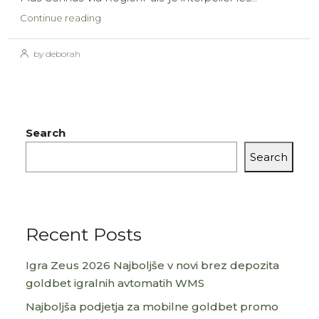
Continue reading
by deborah
Search
Search
Recent Posts
Igra Zeus 2026 Najboljše v novi brez depozita
goldbet igralnih avtomatih WMS
Najboljša podjetja za mobilne goldbet promo