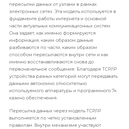
пересылки данных от узлами в рамках
электронных сетях. Эта модель используется в
фундаменте работы интернета и основной
части актуальных коммуникационных систем.
Она задает, как именно формируются
информация, каким образом данные
разбиваются по части, каким образом
способом пересылаются внутри сети и как
именно восстанавливаются снова до
первоначальное сообщение. Благодаря TCP/IP
устройства разных категорий могут передавать
данными автономно относительно
используемого аппаратуры и программного 7к
казино обеспечения.
Пересылка данных через модель TCP/IP
выполняется по четко установленным
правилам. Внутри механизме участвуют