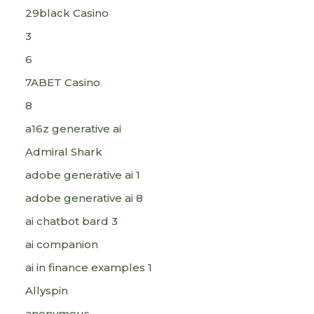
29black Casino
3
6
7ABET Casino
8
a16z generative ai
Admiral Shark
adobe generative ai 1
adobe generative ai 8
ai chatbot bard 3
ai companion
ai in finance examples 1
Allyspin
anonymous