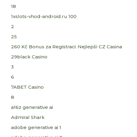
18
1xslots-vhod-android.ru 100
2
25
260 Kč Bonus za Registraci: Nejlepší CZ Casina
29black Casino
3
6
7ABET Casino
8
a16z generative ai
Admiral Shark
adobe generative ai 1