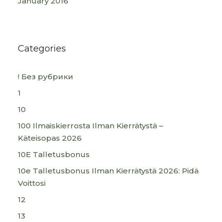
January 2016
Categories
! Без рубрики
1
10
100 Ilmaiskierrosta Ilman Kierrätystä –
Käteisopas 2026
10E Talletusbonus
10e Talletusbonus Ilman Kierrätystä 2026: Pidä
Voittosi
12
13