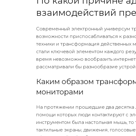
По какой причине а
взаимодействий пре
Современный электронный универсум тр
возможности приспосабливаться к раз
техники и трансформация действенных м
стали ключевой элементом каждого резу
время невозможно вообразить интернет
рассматривали бы разнообразие устройс
Каким образом трансфор
мониторами
На протяжении прошедшие два десятка 
помощи которых люди контактируют с э
инструментом была настольная мышь, то
тактильные экраны, движения, голосовые