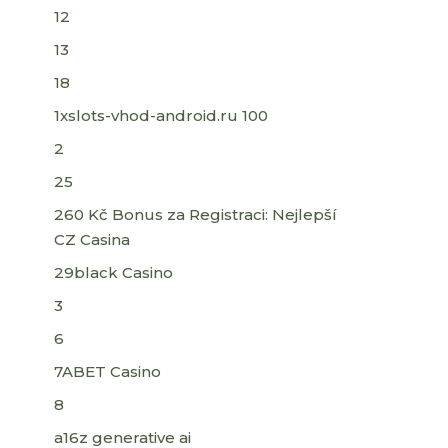
12
13
18
1xslots-vhod-android.ru 100
2
25
260 Kč Bonus za Registraci: Nejlepší
CZ Casina
29black Casino
3
6
7ABET Casino
8
a16z generative ai