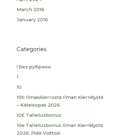
March 2016
January 2016
Categories
! Без рубрики
1
10
100 Ilmaiskierrosta Ilman Kierrätystä
– Käteisopas 2026
10E Talletusbonus
10e Talletusbonus Ilman Kierrätystä
2026: Pidä Voittosi