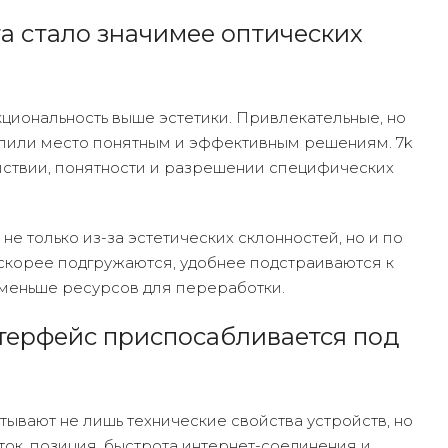
а стало значимее оптических
иональность выше эстетики. Привлекательные, но
упили место понятным и эффективным решениям. 7k
йствии, понятности и разрешении специфических
е только из-за эстетических склонностей, но и по
скорее подгружаются, удобнее подстраиваются к
меньше ресурсов для переработки.
терфейс приспосабливается под
ывают не лишь технические свойства устройств, но
ток, позиция, быстрота интернет-соединения и