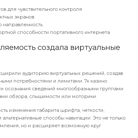
в для чувствительного контроля
ктных экранов
ю направленность
ртной способности портативного интернета
ляемость создала виртуальные
сширили аудиторию виртуальных решений, создав
ными потребностями и лимитами. 7к казино
ти осознания сведений многообразными группами
ами обзора, слышимости или моторики.
ть изменения габарита шрифта, четкости,
 альтернативные способы навигации. Это не только
мления, но и расширяет возможную круг