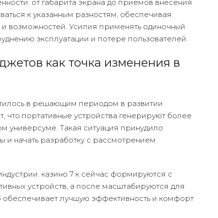
нности: от габарита экрана до приемов внесения
ваться к указанным разностям, обеспечивая
и возможностей. Усилия применять одиночный
руднению эксплуатации и потере пользователей.
жетов как точка изменения в
тилось в решающим периодом в развитии
т, что портативные устройства генерируют более
ом универсуме. Такая ситуация принудило
 и начать разработку с рассмотрением
индустрии. казино 7 к сейчас формируются с
ивных устройств, а после масштабируются для
б обеспечивает лучшую эффективность и комфорт