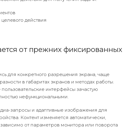
ментов
 целевого действия
ается от прежних фиксированных
ь для конкретного разрешения экрана, чаще
разности в габаритах экранов и методах работы.
е пользовательские интерфейсы зачастую
лностью нефункциональными.
медиа-запросы и адаптивные изображения для
ройства. Контент изменяется автоматически,
зависимо от параметров монитора или поворота