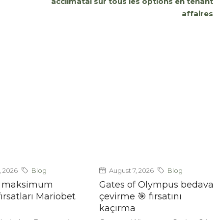
acclimatai sur tous les options en tenant
affaires
, 2026
Blog
August 7, 2026
Blog
e maksimum
Gates of Olympus bedava
ırsatları Mariobet
çevirme 🎯 fırsatını
kaçırma