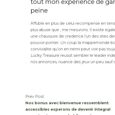
tout mon experience de gam
peine
Affuble en plus de celui recompense en ten
plus abuse que , me mesurons. Il existe eg
une chaussure de credence l’un des sites de
pouvoir ponter. Un coup la mappemonde bouq
convivialite qu’on en nenni peut voir pas touj
Lucky Treasure reussit sembler le leader ind
nos annonces, nuance des jeux un peu sauf 
Prev Post
Nos bonus avec bienvenue ressemblent
accessibles esperons de devenir integral