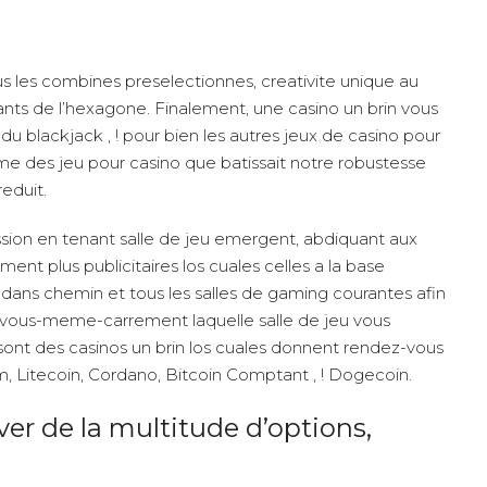
 les combines preselectionnes, creativite unique au
tants de l’hexagone. Finalement, une casino un brin vous
du blackjack , ! pour bien les autres jeux de casino pour
e des jeu pour casino que batissait notre robustesse
reduit.
ion en tenant salle de jeu emergent, abdiquant aux
ent plus publicitaires los cuales celles a la base
s dans chemin et tous les salles de gaming courantes afin
 vous-meme-carrement laquelle salle de jeu vous
sont des casinos un brin los cuales donnent rendez-vous
, Litecoin, Cordano, Bitcoin Comptant , ! Dogecoin.
er de la multitude d’options,