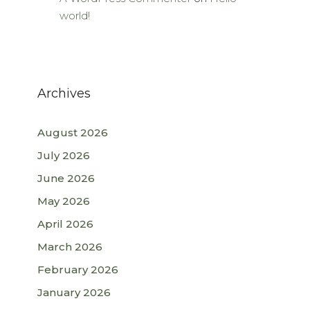
world!
Archives
August 2026
July 2026
June 2026
May 2026
April 2026
March 2026
February 2026
January 2026