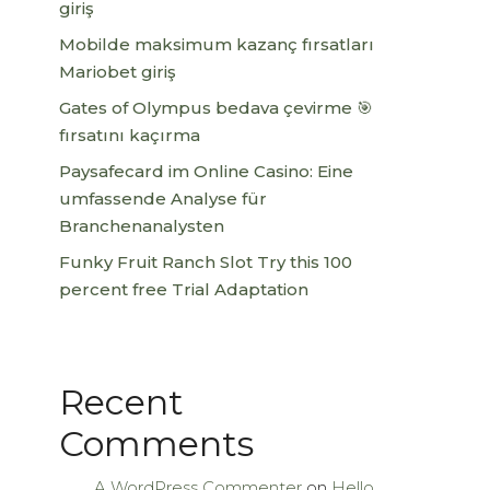
giriş
Mobilde maksimum kazanç fırsatları
Mariobet giriş
Gates of Olympus bedava çevirme 🎯
fırsatını kaçırma
Paysafecard im Online Casino: Eine
umfassende Analyse für
Branchenanalysten
Funky Fruit Ranch Slot Try this 100
percent free Trial Adaptation
Recent
Comments
A WordPress Commenter
on
Hello