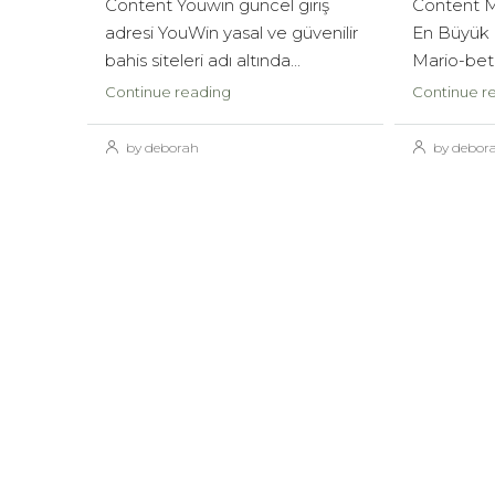
Content Youwin güncel giriş
Content M
adresi YouWin yasal ve güvenilir
En Büyük 
bahis siteleri adı altında...
Mario-bet 
Continue reading
Continue r
by deborah
by debor