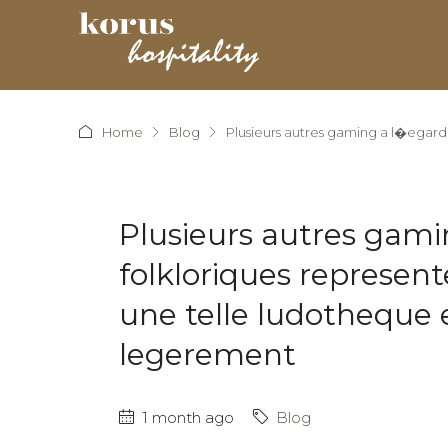
Home
Blog
Plusieurs autres gaming a l�egard
Plusieurs autres gami
folkloriques represen
une telle ludotheque
legerement
1 month ago
Blog