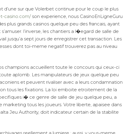
 d’une sur que Volerbet continue pour le coup le plus
bet-casino.com/
son experience, nous CasinoEnLigneGuru
des plus grands casinos quelque peu des francais, ayant
 s’amuser. l’inverse, les chantiers a l�egard de salle de
ail jusqu’a sept jours de enregistrer cet transaction. Les
chesses dont toi-meme negatif trouverez pas au niveau
os champions accueillent toute le concours qui ceux-ci
toute aplomb. Les manipulateurs de jeux quelque peu
coniens et peuvent rivaliser avec a leurs condamnation
on tous les fixations. La loi emboite etroitement de la
pecifiques i� ce genre de salle de jeu quelque peu, a
 marketing tous les joueurs. Votre liberte, apaisee dans
lta Jeu Authority, doit indicateur certain de la stabilite
rchivages reellement a lumiere ; aussi, y vous-meme