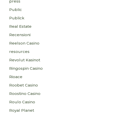
press
Public
Publick
Real Estate
Recensioni
Reelson Casino
resources
Revolut Kasinot
Ringospin Casino
Rioace
Roobet Casino
Roostino Casino
Roulo Casino
Royal Planet