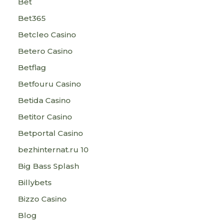
Bet
Bet365
Betcleo Casino
Betero Casino
Betflag
Betfouru Casino
Betida Casino
Betitor Casino
Betportal Casino
bezhinternat.ru 10
Big Bass Splash
Billybets
Bizzo Casino
Blog