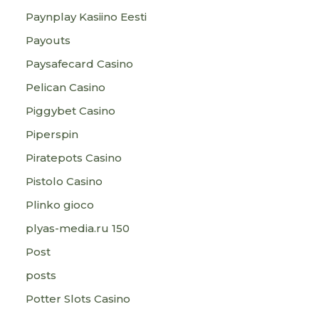
Paynplay Kasiino Eesti
Payouts
Paysafecard Casino
Pelican Casino
Piggybet Casino
Piperspin
Piratepots Casino
Pistolo Casino
Plinko gioco
plyas-media.ru 150
Post
posts
Potter Slots Casino