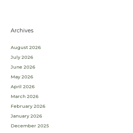
Archives
August 2026
July 2026
June 2026
May 2026
April 2026
March 2026
February 2026
January 2026
December 2025