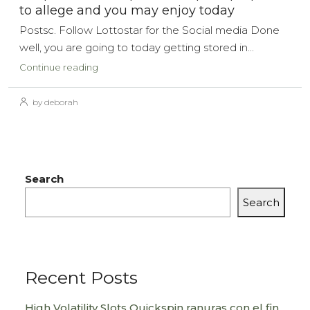
to allege and you may enjoy today
Postsc. Follow Lottostar for the Social media Done
well, you are going to today getting stored in...
Continue reading
by deborah
Search
Search
Recent Posts
High Volatility Slots Quickspin ranuras con el fin