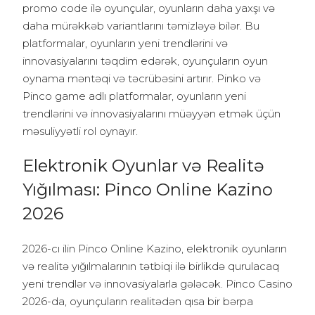
promo code ilə oyunçular, oyunların daha yaxşı və
daha mürəkkəb variantlarını təmizləyə bilər. Bu
platformalar, oyunların yeni trendlərini və
innovasiyalarını təqdim edərək, oyunçuların oyun
oynama məntəqi və təcrübəsini artırır. Pinko və
Pinco game adlı platformalar, oyunların yeni
trendlərini və innovasiyalarını müəyyən etmək üçün
məsuliyyətli rol oynayır.
Elektronik Oyunlar və Realitə
Yığılması: Pinco Online Kazino
2026
2026-cı ilin Pinco Online Kazino, elektronik oyunların
və realitə yığılmalarının tətbiqi ilə birlikdə qurulacaq
yeni trendlər və innovasiyalarla gələcək. Pinco Casino
2026-da, oyunçuların realitədən qısa bir bərpa