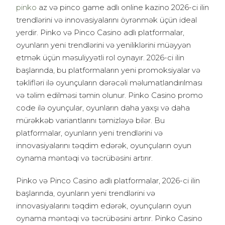
pinko
az və pinco game adlı online kazino 2026-ci ilin
trendlərini və innovasiyalarını öyrənmək üçün ideal
yerdir. Pinko və Pinco Casino adlı platformalar,
oyunların yeni trendlərini və yeniliklərini müəyyən
etmək üçün məsuliyyətli rol oynayır. 2026-ci ilin
başlarında, bu platformaların yeni promoksiyalar və
təklifləri ilə oyunçuların dərəcəli məlumatlandırılması
və təlim edilməsi təmin olunur. Pinko Casino promo
code ilə oyunçular, oyunların daha yaxşı və daha
mürəkkəb variantlarını təmizləyə bilər. Bu
platformalar, oyunların yeni trendlərini və
innovasiyalarını təqdim edərək, oyunçuların oyun
oynama məntəqi və təcrübəsini artırır.
Pinko və Pinco Casino adlı platformalar, 2026-ci ilin
başlarında, oyunların yeni trendlərini və
innovasiyalarını təqdim edərək, oyunçuların oyun
oynama məntəqi və təcrübəsini artırır. Pinko Casino