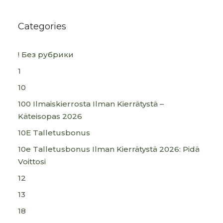
Categories
! Без рубрики
1
10
100 Ilmaiskierrosta Ilman Kierrätystä –
Käteisopas 2026
10E Talletusbonus
10e Talletusbonus Ilman Kierrätystä 2026: Pidä
Voittosi
12
13
18