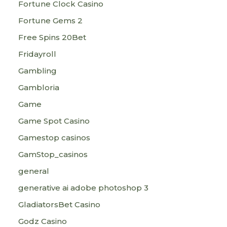
Fortune Clock Casino
Fortune Gems 2
Free Spins 20Bet
Fridayroll
Gambling
Gambloria
Game
Game Spot Casino
Gamestop casinos
GamStop_casinos
general
generative ai adobe photoshop 3
GladiatorsBet Casino
Godz Casino