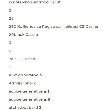
1xslots-vhod-android.ru 100
2
25
260 Kč Bonus za Registraci: Nejlepší CZ Casina
29black Casino
3
6
7ABET Casino
8
a16z generative ai
Admiral Shark
adobe generative ai 1
adobe generative ai 8
ai chatbot bard 3