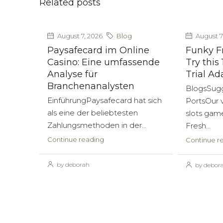
Related posts
August 7, 2026
Blog
August 7
Paysafecard im Online
Funky Fr
Casino: Eine umfassende
Try this
Analyse für
Trial Ad
Branchenanalysten
BlogsSugg
EinführungPaysafecard hat sich
PortsOur 
als eine der beliebtesten
slots gam
Zahlungsmethoden in der...
Fresh...
Continue reading
Continue r
by deborah
by debor