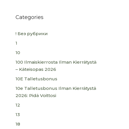
Categories
! Без рубрики
1
10
100 Ilmaiskierrosta Ilman Kierrätystä
– Käteisopas 2026
10E Talletusbonus
10e Talletusbonus Ilman Kierrätystä
2026: Pidä Voittosi
12
13
18