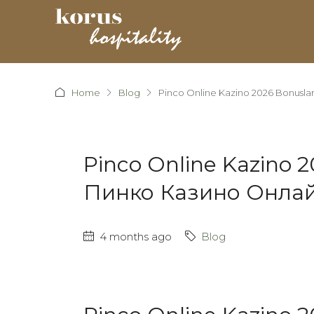
Home
Blog
Pinco Online Kazino 2026 Bonusla
Pinco Online Kazino 2
Пинко Казино Онла
4 months ago
Blog