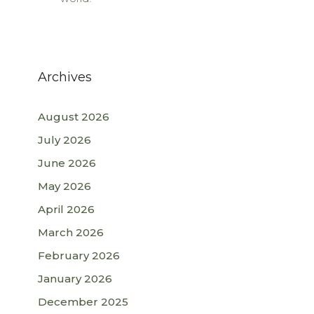
Archives
August 2026
July 2026
June 2026
May 2026
April 2026
March 2026
February 2026
January 2026
December 2025