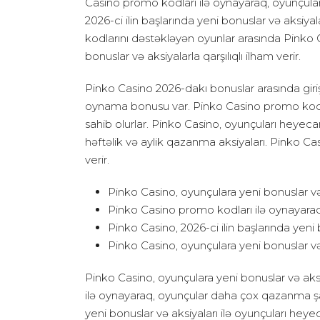
Casino promo kodları ilə oynayaraq, oyunçula
2026-ci ilin başlarında yeni bonuslar və aksiya
kodlarını dəstəkləyən oyunlar arasında Pinko
bonuslar və aksiyalarla qarşılıqlı ilham verir.
Pinko Casino 2026-dakı bonuslar arasında giri
oynama bonusu var. Pinko Casino promo kodl
sahib olurlar. Pinko Casino, oyunçuları heyeca
həftəlik və aylik qazanma aksiyaları. Pinko Cas
verir.
Pinko Casino, oyunçulara yeni bonuslar və a
Pinko Casino promo kodları ilə oynayaraq
Pinko Casino, 2026-ci ilin başlarında yeni 
Pinko Casino, oyunçulara yeni bonuslar və a
Pinko Casino, oyunçulara yeni bonuslar və aksiy
ilə oynayaraq, oyunçular daha çox qazanma şans
yeni bonuslar və aksiyaları ilə oyunçuları heye