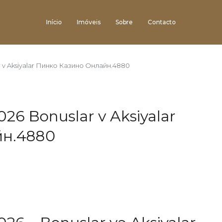
Início
Imóveis
Sobre
Contacto
r v Aksiyalar Пинко Казино Онлайн.4880
026 Bonuslar v Aksiyalar
йн.4880