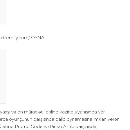
nextremity.com/ OYNA
yaxşı və en müraciətli online kazino siyahısında yer
nlarca oyunçunun qarşısında qalib oynamasına imkan verən
o Casino Promo Code və Pinko Az ilə qarşınışda,