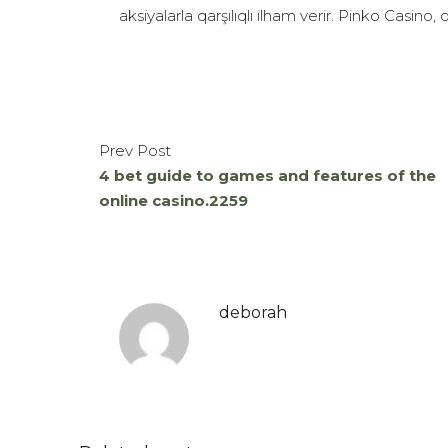
aksiyalarla qarşılıqlı ilham verir. Pinko Casino, 
Prev Post
4 bet guide to games and features of the
online casino.2259
deborah