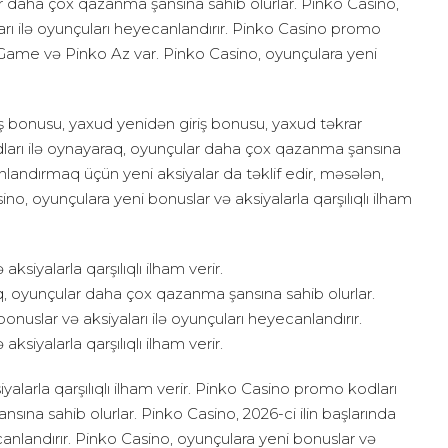
r daha çox qazanma şansına sahib olurlar. Pinko Casino,
ları ilə oyunçuları heyecanlandırır. Pinko Casino promo
 Game və Pinko Az var. Pinko Casino, oyunçulara yeni
ş bonusu, yaxud yenidən giriş bonusu, yaxud təkrar
arı ilə oynayaraq, oyunçular daha çox qazanma şansına
nlandırmaq üçün yeni aksiyalar da təklif edir, məsələn,
ino, oyunçulara yeni bonuslar və aksiyalarla qarşılıqlı ilham
ksiyalarla qarşılıqlı ilham verir.
, oyunçular daha çox qazanma şansına sahib olurlar.
bonuslar və aksiyaları ilə oyunçuları heyecanlandırır.
ksiyalarla qarşılıqlı ilham verir.
alarla qarşılıqlı ilham verir. Pinko Casino promo kodları
ına sahib olurlar. Pinko Casino, 2026-ci ilin başlarında
canlandırır. Pinko Casino, oyunçulara yeni bonuslar və