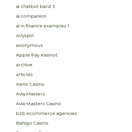
ai chatbot bard 3
ai companion
ai in finance examples 1
Allyspin
anonymous
Apple Pay Kasinot
archive
articles
Asino Casino
Avia Masters
Avia Masters Casino
b2b ecommerce agencies
Bahigo Casino