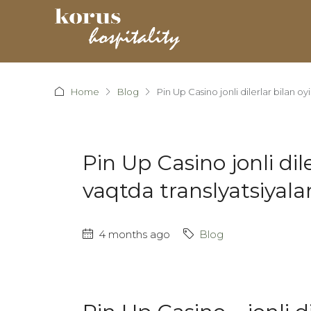
Home
Blog
Pin Up Casino jonli dilerlar bilan oy
Pin Up Casino jonli dile
vaqtda translyatsiyala
4 months ago
Blog