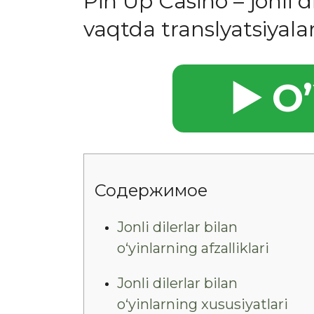
Pin Up Casino – jonli di
vaqtda translyatsiyala
▶️ 
Содержимое
Jonli dilerlar bilan
o‘yinlarning afzalliklari
Jonli dilerlar bilan
o‘yinlarning xususiyatlari