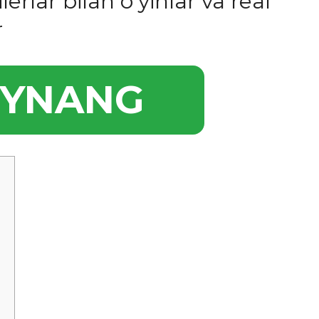
lerlar bilan o‘yinlar va real
r
O’YNANG