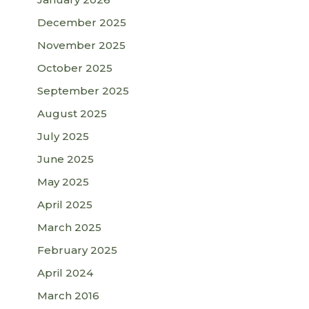
December 2025
November 2025
October 2025
September 2025
August 2025
July 2025
June 2025
May 2025
April 2025
March 2025
February 2025
April 2024
March 2016