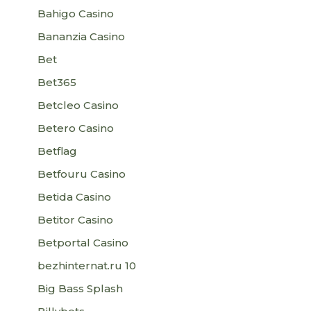
Bahigo Casino
Bananzia Casino
Bet
Bet365
Betcleo Casino
Betero Casino
Betflag
Betfouru Casino
Betida Casino
Betitor Casino
Betportal Casino
bezhinternat.ru 10
Big Bass Splash