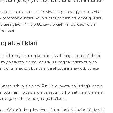
rish, shuningdek, o‘yinlar haqida ma‘lumot olishlari mumkin.
uda mashhur, chunki ular o‘yinchilarga haqiqiy kazino hissi
 tomosha qilishlari va jonli dilerlar bilan muloqot qilishlari
ziqarli qiladi. Pin Up Uz sayti orqali Pin Up Casino ga
juda oson.
ng afzalliklari
ar bilan o‘yinlarning ko‘plab afzalliklariga ega bo‘lishadi.
imiy hissiyatni beradi, chunki siz haqiqiy odamlar bilan
yinlar uchun maxsus bonuslar va aktsiyalar mavjud, bu esa
i o‘ynash uchun, siz avval Pin Up скачать bo‘lishingiz kerak.
ь” tugmasini bosishingiz va saytning ko‘rsatmalariga amal
 o‘yinlarga kirish huquqiga ega bo‘lasiz.
an o‘yinlar juda qulay, chunki ular haqiqiy kazino hissiyatini