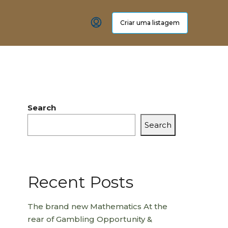
Criar uma listagem
Search
Search
Recent Posts
The brand new Mathematics At the
rear of Gambling Opportunity &