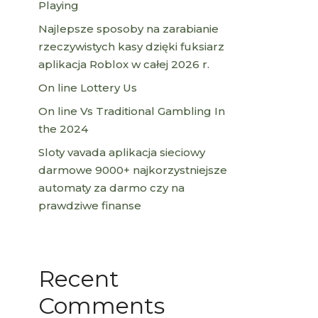
Playing
Najlepsze sposoby na zarabianie
rzeczywistych kasy dzięki fuksiarz
aplikacja Roblox w całej 2026 r.
On line Lottery Us
On line Vs Traditional Gambling In
the 2024
Sloty vavada aplikacja sieciowy
darmowe 9000+ najkorzystniejsze
automaty za darmo czy na
prawdziwe finanse
Recent
Comments