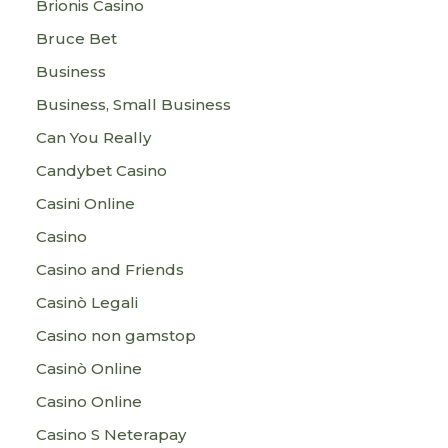
Brionis Casino
Bruce Bet
Business
Business, Small Business
Can You Really
Candybet Casino
Casini Online
Casino
Casino and Friends
Casinò Legali
Casino non gamstop
Casinò Online
Casino Online
Casino S Neterapay