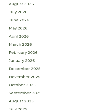
August 2026
July 2026
June 2026
May 2026
April 2026
March 2026
February 2026
January 2026
December 2025
November 2025
October 2025
September 2025
August 2025
July 2025