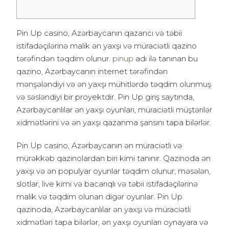
Pin Up casino, Azərbaycanın qazancı və təbii
istifadəçilərinə malik ən yaxşı və müraciətli qazino
tərəfindən təqdim olunur.
pinup
adı ilə tanınan bu
qazino, Azərbaycanın internet tərəfindən
mənşələndiyi və ən yaxşı mühitlərdə təqdim olunmuş
və səsləndiyi bir proyektdir. Pin Up giriş saytında,
Azərbaycanlılar ən yaxşı oyunları, müraciətli müştərilər
xidmətlərini və ən yaxşı qazanma şansını tapa bilərlər.
Pin Up casino, Azərbaycanın ən müraciətli və
mürəkkəb qazinolardan biri kimi tanınır. Qazinoda ən
yaxşı və ən populyar oyunlar təqdim olunur, məsələn,
slotlar, live kimi və bacarıqlı və təbii istifadəçilərinə
malik və təqdim olunan digər oyunlar. Pin Up
qazinoda, Azərbaycanlılar ən yaxşı və müraciətli
xidmətləri tapa bilərlər, ən yaxşı oyunları oynayara və