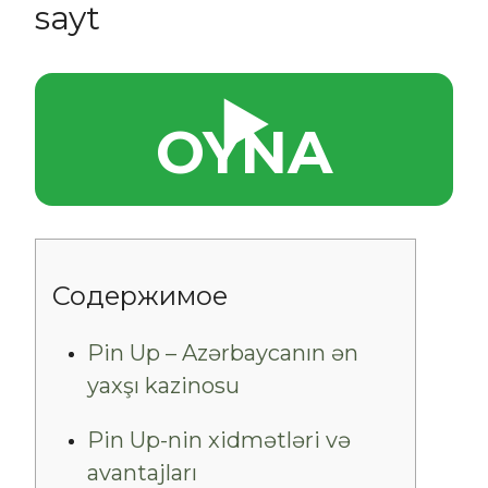
sayt
▶️
OYNA
Содержимое
Pin Up – Azərbaycanın ən
yaxşı kazinosu
Pin Up-nin xidmətləri və
avantajları