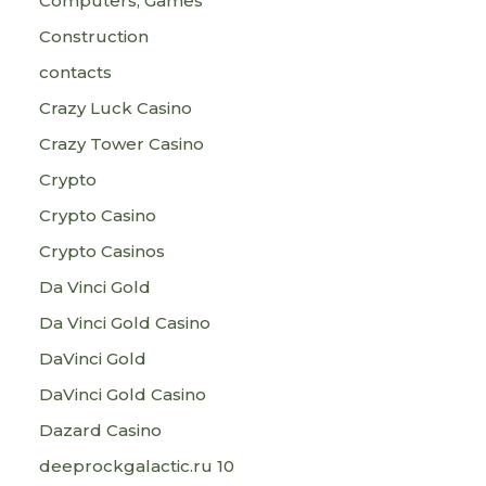
Computers, Games
Construction
contacts
Crazy Luck Casino
Crazy Tower Сasino
Crypto
Crypto Casino
Crypto Casinos
Da Vinci Gold
Da Vinci Gold Casino
DaVinci Gold
DaVinci Gold Casino
Dazard Casino
deeprockgalactic.ru 10