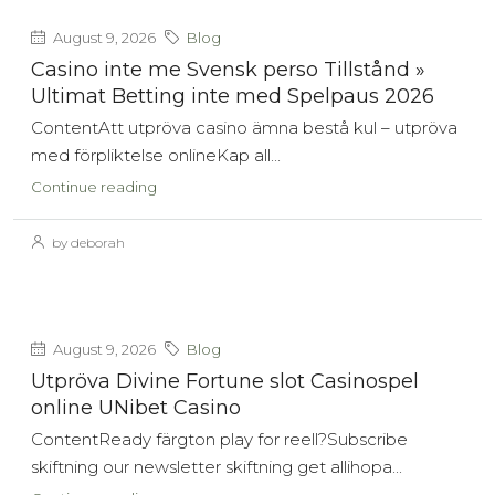
August 9, 2026
Blog
Casino inte me Svensk perso Tillstånd »
Ultimat Betting inte med Spelpaus 2026
ContentAtt utpröva casino ämna bestå kul – utpröva
med förpliktelse onlineKap all...
Continue reading
by deborah
August 9, 2026
Blog
Utpröva Divine Fortune slot Casinospel
online UNibet Casino
ContentReady färgton play for reell?Subscribe
skiftning our newsletter skiftning get allihopa...