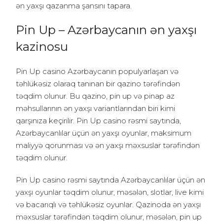
ən yaxşı qazanma şansını tapara.
Pin Up – Azərbaycanın ən yaxşı
kazinosu
Pin Up casino Azərbaycanın populyarlaşan və
təhlükəsiz olaraq tanınan bir qazino tərəfindən
təqdim olunur. Bu qazino, pin up və pinap az
məhsullarının ən yaxşı variantlarından biri kimi
qarşınıza keçirilir. Pin Up casino rəsmi saytında,
Azərbaycanlılar üçün ən yaxşı oyunlar, maksimum
maliyyə qorunması və ən yaxşı məxsuslar tərəfindən
təqdim olunur.
Pin Up casino rəsmi saytında Azərbaycanlılar üçün ən
yaxşı oyunlar təqdim olunur, məsələn, slotlar, live kimi
və bacarıqlı və təhlükəsiz oyunlar. Qazinoda ən yaxşı
məxsuslar tərəfindən təqdim olunur, məsələn, pin up