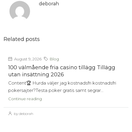
deborah
Related posts
August 9, 2026
Blog
100 välmående fria casino tillägg Tillägg
utan insättning 2026
Content🏆 Hurda väljer jag kostnadsfri kostnadsfri
pokersajter?Testa poker gratis samt segrar...
Continue reading
by deborah