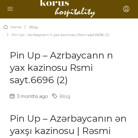
Home
Blog
Pin Up – Azrbaycann n yax kazinosu Rsmi sayt.6696 (2)
Pin Up – Azrbaycann n
yax kazinosu Rsmi
sayt.6696 (2)
3 months ago
Blog
Pin Up – Azərbaycanın ən
yaxşı kazinosu | Rəsmi