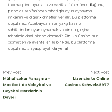
tapmaq, live oyunların və vəzifələrinin mövcudluğunu,
pinap az səhifəsindən rahatlıqla oyun oynayma
imkanını və digər xidmətləri yer alır. Bu platforma
qoşulmaq, Azərbaycanın ən yaxşı kazino
səhifəsindən oyun oynamak və pin up girişinə
rahatlıqla daxil olmaq demədir. Pin Up Casino-nun
xidmətləri və avantajları ilə birlikdə, bu platforma
qoşulmaq ən yaxşı siyahıda yer alır.
Prev Post
Next Post
Mühafizəkar Yanaşma –
Lizenzierte Online
Mostbet-də Voleybol və
Casinos Schweiz.5977
Beysbol Mərclərinin
Dəyəri