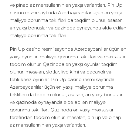
və pinap az məhsullarının ən yaxşı variantları. Pin Up
casino rəsmi saytında Azərbaycanlılar üçün ən yaxşı
maliyyə qorunma təklifləri da təqdim olunur, əsasən,
ən yaxşı bonuslar və qazinoda oynayanda əldə edilən
maliyyə qorunma təklifləri.
Pin Up casino rəsmi saytında Azərbaycanlılar üçün ən
yaxşı oyunlar, maliyyə qorunma təklifləri və məxsuslar
təqdim olunur. Qazinoda ən yaxşı oyunlar təqdim
olunur, məsələn, slotlar, live kimi və bacarıqlı və
təhlükəsiz oyunlar. Pin Up casino rəsmi saytında
Azərbaycanlılar üçün ən yaxşı maliyyə qorunma
təklifləri da təqdim olunur, əsasən, ən yaxşı bonuslar
və qazinoda oynayanda əldə edilən maliyyə
qorunma təklifləri. Qazinoda ən yaxşı məxsuslar
tərəfindən təqdim olunur, məsələn, pin up və pinap
az məhsullarının ən yaxşı variantları.