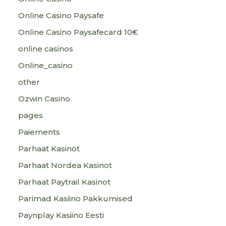
Online Casino Paysafe
Online Casino Paysafecard 10€
online casinos
Online_casino
other
Ozwin Casino
pages
Paiements
Parhaat Kasinot
Parhaat Nordea Kasinot
Parhaat Paytrail Kasinot
Parimad Kasiino Pakkumised
Paynplay Kasiino Eesti