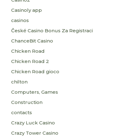
Casinoly app
casinos
České Casino Bonus Za Registraci
ChanceBit Casino
Chicken Road
Chicken Road 2
Chicken Road gioco
chilton
Computers, Games
Construction
contacts
Crazy Luck Casino
Crazy Tower Сasino