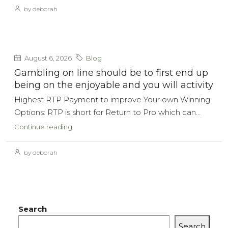
by deborah
August 6, 2026
Blog
Gambling on line should be to first end up
being on the enjoyable and you will activity
Highest RTP Payment to improve Your own Winning
Options: RTP is short for Return to Pro which can...
Continue reading
by deborah
Search
Search