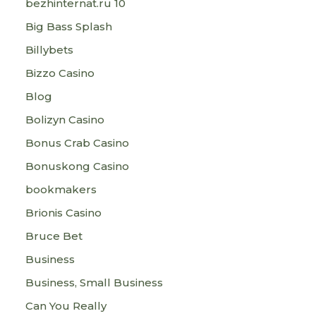
bezhinternat.ru 10
Big Bass Splash
Billybets
Bizzo Casino
Blog
Bolizyn Casino
Bonus Crab Casino
Bonuskong Casino
bookmakers
Brionis Casino
Bruce Bet
Business
Business, Small Business
Can You Really