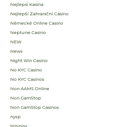
Nejlepsi Kasina
Nejlepší Zahraniční Casino
Německé Online Casino
Neptune Casino
NEW
News
Night Win Casino
No KYC Casino
No KYC Casinos
Non AAMS Online
Non GamStop
Non GamStop Casinos
nysp
NYspins