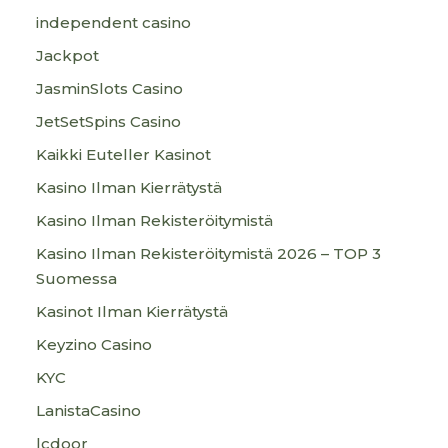
independent casino
Jackpot
JasminSlots Casino
JetSetSpins Casino
Kaikki Euteller Kasinot
Kasino Ilman Kierrätystä
Kasino Ilman Rekisteröitymistä
Kasino Ilman Rekisteröitymistä 2026 – TOP 3
Suomessa
Kasinot Ilman Kierrätystä
Keyzino Casino
KYC
LanistaCasino
lcdoor