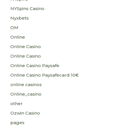
NYSpins Casino
Nyxbets
OM
Online
Online Casino
Online Casino
Online Casino Paysafe
Online Casino Paysafecard 10€
online casinos
Online_casino
other
Ozwin Casino
pages