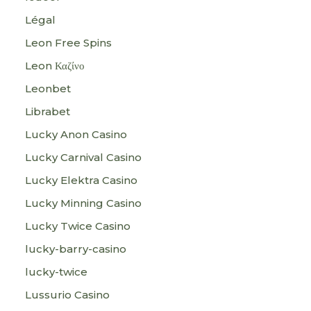
Légal
Leon Free Spins
Leon Καζίνο
Leonbet
Librabet
Lucky Anon Casino
Lucky Carnival Casino
Lucky Elektra Casino
Lucky Minning Casino
Lucky Twice Casino
lucky-barry-casino
lucky-twice
Lussurio Casino