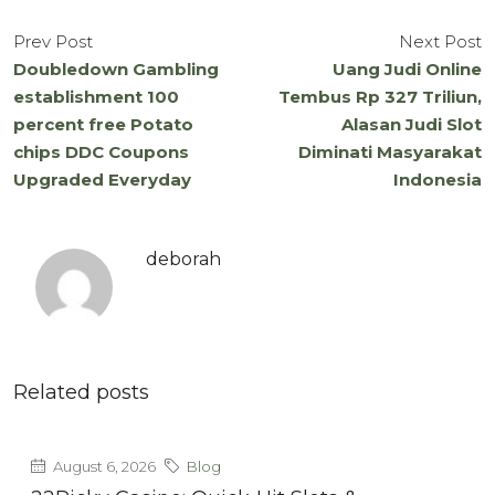
Prev Post
Next Post
Doubledown Gambling
Uang Judi Online
establishment 100
Tembus Rp 327 Triliun,
percent free Potato
Alasan Judi Slot
chips DDC Coupons
Diminati Masyarakat
Upgraded Everyday
Indonesia
deborah
Related posts
August 6, 2026
Blog