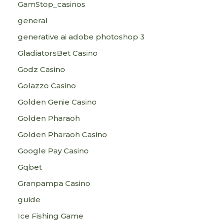
GamStop_casinos
general
generative ai adobe photoshop 3
GladiatorsBet Casino
Godz Casino
Golazzo Casino
Golden Genie Casino
Golden Pharaoh
Golden Pharaoh Casino
Google Pay Casino
Gqbet
Granpampa Casino
guide
Ice Fishing Game