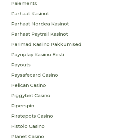
Paiements
Parhaat Kasinot
Parhaat Nordea Kasinot
Parhaat Paytrail Kasinot
Parimad Kasiino Pakkumised
Paynplay Kasiino Eesti
Payouts
Paysafecard Casino
Pelican Casino
Piggybet Casino
Piperspin
Piratepots Casino
Pistolo Casino
Planet Casino