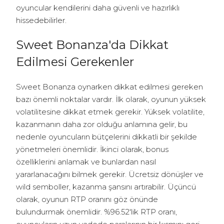
oyuncular kendilerini daha güvenli ve hazırlıklı
hissedebilirler.
Sweet Bonanza'da Dikkat
Edilmesi Gerekenler
Sweet Bonanza oynarken dikkat edilmesi gereken
bazı önemli noktalar vardır. İlk olarak, oyunun yüksek
volatilitesine dikkat etmek gerekir. Yüksek volatilite,
kazanmanın daha zor olduğu anlamına gelir, bu
nedenle oyuncuların bütçelerini dikkatli bir şekilde
yönetmeleri önemlidir. İkinci olarak, bonus
özelliklerini anlamak ve bunlardan nasıl
yararlanacağını bilmek gerekir. Ücretsiz dönüşler ve
wild semboller, kazanma şansını artırabilir. Üçüncü
olarak, oyunun RTP oranını göz önünde
bulundurmak önemlidir. %96.52'lik RTP oranı,