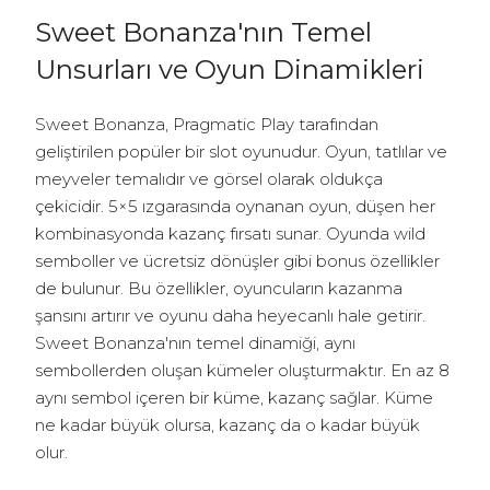
Sweet Bonanza'nın Temel
Unsurları ve Oyun Dinamikleri
Sweet Bonanza, Pragmatic Play tarafından
geliştirilen popüler bir slot oyunudur. Oyun, tatlılar ve
meyveler temalıdır ve görsel olarak oldukça
çekicidir. 5×5 ızgarasında oynanan oyun, düşen her
kombinasyonda kazanç fırsatı sunar. Oyunda wild
semboller ve ücretsiz dönüşler gibi bonus özellikler
de bulunur. Bu özellikler, oyuncuların kazanma
şansını artırır ve oyunu daha heyecanlı hale getirir.
Sweet Bonanza'nın temel dinamiği, aynı
sembollerden oluşan kümeler oluşturmaktır. En az 8
aynı sembol içeren bir küme, kazanç sağlar. Küme
ne kadar büyük olursa, kazanç da o kadar büyük
olur.