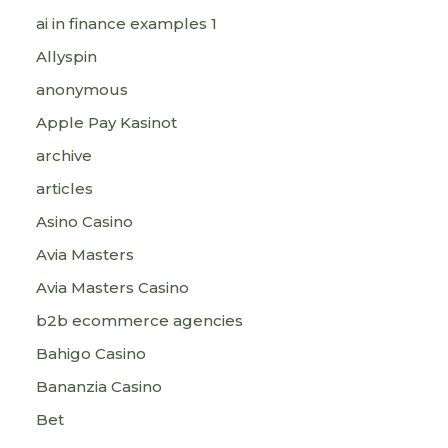
ai in finance examples 1
Allyspin
anonymous
Apple Pay Kasinot
archive
articles
Asino Casino
Avia Masters
Avia Masters Casino
b2b ecommerce agencies
Bahigo Casino
Bananzia Casino
Bet