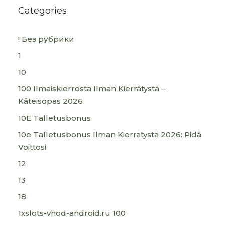
Categories
! Без рубрики
1
10
100 Ilmaiskierrosta Ilman Kierrätystä –
Käteisopas 2026
10E Talletusbonus
10e Talletusbonus Ilman Kierrätystä 2026: Pidä
Voittosi
12
13
18
1xslots-vhod-android.ru 100