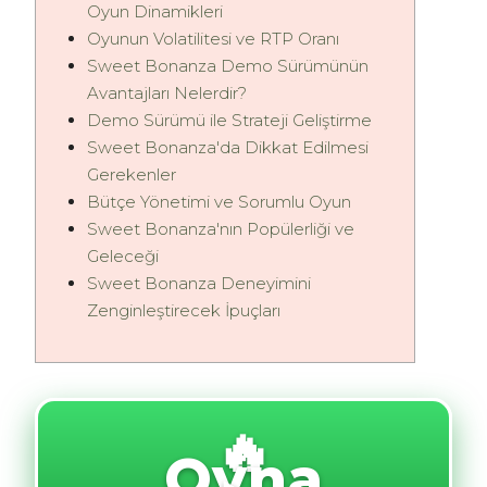
Oyun Dinamikleri
Oyunun Volatilitesi ve RTP Oranı
Sweet Bonanza Demo Sürümünün
Avantajları Nelerdir?
Demo Sürümü ile Strateji Geliştirme
Sweet Bonanza'da Dikkat Edilmesi
Gerekenler
Bütçe Yönetimi ve Sorumlu Oyun
Sweet Bonanza'nın Popülerliği ve
Geleceği
Sweet Bonanza Deneyimini
Zenginleştirecek İpuçları
🔥
Oyna