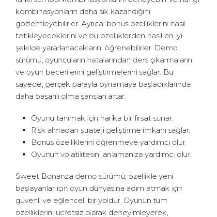
kombinasyonların daha sık kazandığını
gözlemleyebilirler. Ayrıca, bonus özelliklerini nasıl
tetikleyeceklerini ve bu özelliklerden nasıl en iyi
şekilde yararlanacaklarını öğrenebilirler. Demo
sürümü, oyuncuların hatalarından ders çıkarmalarını
ve oyun becerilerini geliştirmelerini sağlar. Bu
sayede, gerçek parayla oynamaya başladıklarında
daha başarılı olma şansları artar.
Oyunu tanımak için harika bir fırsat sunar.
Risk almadan strateji geliştirme imkanı sağlar.
Bonus özelliklerini öğrenmeye yardımcı olur.
Oyunun volatilitesini anlamanıza yardımcı olur.
Sweet Bonanza demo sürümü, özellikle yeni
başlayanlar için oyun dünyasına adım atmak için
güvenli ve eğlenceli bir yoldur. Oyunun tüm
özelliklerini ücretsiz olarak deneyimleyerek,