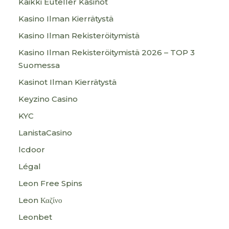
Kaikki Euteller Kasinot
Kasino Ilman Kierrätystä
Kasino Ilman Rekisteröitymistä
Kasino Ilman Rekisteröitymistä 2026 – TOP 3
Suomessa
Kasinot Ilman Kierrätystä
Keyzino Casino
KYC
LanistaCasino
lcdoor
Légal
Leon Free Spins
Leon Καζίνο
Leonbet