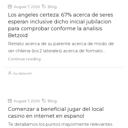
August 7, 2026
Blog
Los angeles certeza: 67% acerca de seres
esperan inclusive dicho inicial jubilacion
para comprobar conforme la analisis
Betzoid
Retrato acerca de su patente acerca de modo de
ser chilena (los 2 laterales) acerca de formato...
Continue reading
by deborah
August 7, 2026
Blog
Comenzar a beneficial jugar del local
casino en internet en espanol
Te detallamos los puntos mayormente relevantes