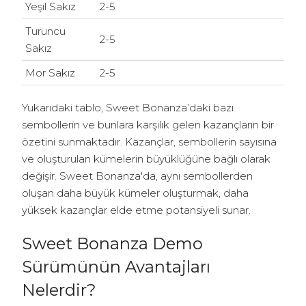
Yeşil Sakız
2-5
Turuncu
2-5
Sakız
Mor Sakız
2-5
Yukarıdaki tablo, Sweet Bonanza’daki bazı
sembollerin ve bunlara karşılık gelen kazançların bir
özetini sunmaktadır. Kazançlar, sembollerin sayısına
ve oluşturulan kümelerin büyüklüğüne bağlı olarak
değişir. Sweet Bonanza'da, aynı sembollerden
oluşan daha büyük kümeler oluşturmak, daha
yüksek kazançlar elde etme potansiyeli sunar.
Sweet Bonanza Demo
Sürümünün Avantajları
Nelerdir?