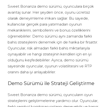
Sweet Bonanza demo sürümü, oyunculara birçok
avantaj sunar. Her şeyden önce, oyunu ücretsiz
olarak deneyimleme imkanı sağlar. Bu sayede,
kullanıcılar gerçek para yatırmadan oyunun
mekaniklerini, sembollerini ve bonus özelliklerini
öğrenebilirler. Demo sürümü aynı zamanda farklı
bahis stratejilerini denemek için de harika bir fırsattır.
Oyuncular, risk almadan farklı bahis miktarlarıyla
oynayabilir ve hangi stratejinin kendileri için en iyi
olduğunu keşfedebilirler. Ayrıca, demo sürümü
sayesinde oyuncular, oyunun volatilitesini ve RTP
oranını daha iyi anlayabilirler.
Demo Sürümü ile Strateji Geliştirme
Sweet Bonanza demo sürümü, oyuncuların oyun
stratejilerini geliştirmelerine yardımcı olur. Oyuncular,
farklı sembol kombinasyonlarını deneyebilir ve hangi