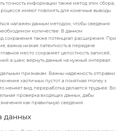
ть точность информации также метод этих сбора,
 процессе имеют повлиять для конечные выводы.
ься налажен данным методом, чтобы сведения
необходимом количестве. В данном
ид сохранения также потенциал расширения. При
е, важна низкая латентность в передаче
главное место сохраняет целостность записей,
ий а шанс вернуть данные на нужный интервал.
тдельным признакам. Важны надежность отправки
лючение хаотичных пустот а понятная money x
то меняет вид, переработка делается труднее. Во
ельная проверка входящих данных, дабы
значения как правильную сведения.
а данных