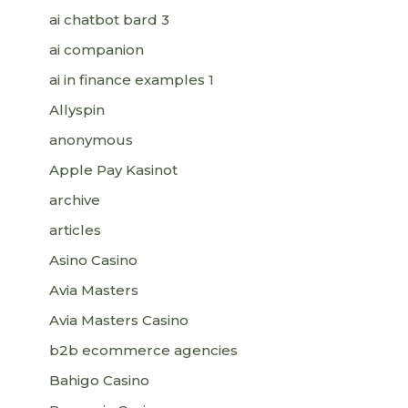
ai chatbot bard 3
ai companion
ai in finance examples 1
Allyspin
anonymous
Apple Pay Kasinot
archive
articles
Asino Casino
Avia Masters
Avia Masters Casino
b2b ecommerce agencies
Bahigo Casino