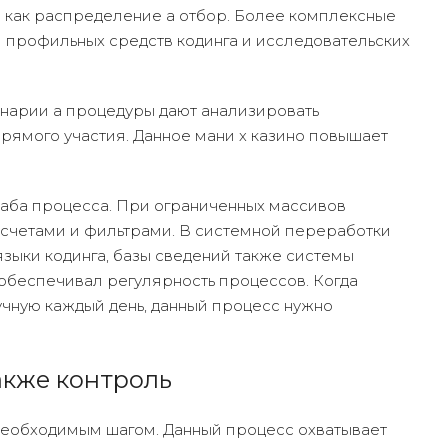
е как распределение а отбор. Более комплексные
 профильных средств кодинга и исследовательских
нарии а процедуры дают анализировать
рямого участия. Данное мани х казино повышает
аба процесса. При ограниченных массивов
асчетами и фильтрами. В системной переработки
зыки кодинга, базы сведений также системы
обеспечивал регулярность процессов. Когда
учную каждый день, данный процесс нужно
акже контроль
необходимым шагом. Данный процесс охватывает