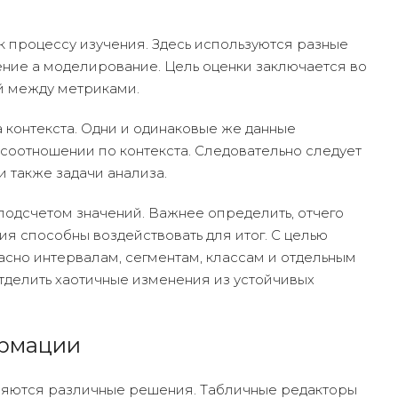
 процессу изучения. Здесь используются разные
нение а моделирование. Цель оценки заключается во
й между метриками.
 контекста. Одни и одинаковые же данные
 соотношении по контекста. Следовательно следует
и также задачи анализа.
подсчетом значений. Важнее определить, отчего
ия способны воздействовать для итог. С целью
сно интервалам, сегментам, классам и отдельным
тделить хаотичные изменения из устойчивых
ормации
яются различные решения. Табличные редакторы