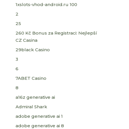
1xslots-vhod-android.ru 100
2
25
260 Kč Bonus za Registraci: Nejlepší
CZ Casina
29black Casino
3
6
7ABET Casino
8
a16z generative ai
Admiral Shark
adobe generative ai 1
adobe generative ai 8