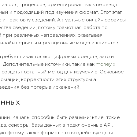
из ряд процессов, ориентированных к перевод
ый и подходящий под изучения формат. Этот этап
 и трактовку сведений. Актуальные онлайн сервисы
тва сведений, потому грамотная работа по
 при различных направлениях, охватывая
 онлайн сервисы и реакционные модели клиентов.
ребует никак только цифровых средств, зато и
 Дополнительные источники, такие как
money x
и создать поэтапный метод для изучению. Основное
мации, корректности этих структуры а
едения без потерь а искажений.
анных
ции. Каналы способны быть разными: клиентские
да, сенсоры, базы данных а подключенные API.
ую форму также формат, что воздействует для