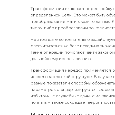
Трансформация включает перестройку 
определенной цели. Это может быть объ
преобразование мани х казино данных. 
типам либо преобразованы во количест
На этом шаге дополнительно задействуе
рассчитываться на базе исходных значен
Такие операции помогают найти законо
дальнейшему использованию.
Трансформация нередко применяется ра
исследовательской структуре. В случае
равные показатели способны обозначать
параметров стандартизируются, форматы
избыточные служебные данные исключаю
понятным также сокращает вероятность 
Изучение а трактовка