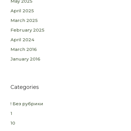
May 2025
April 2025
March 2025
February 2025
April 2024
March 2016
January 2016
Categories
! Без рубрики
1
10