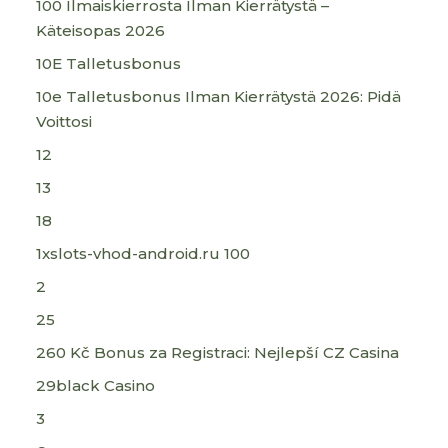
100 Ilmaiskierrosta Ilman Kierrätystä –
Käteisopas 2026
10E Talletusbonus
10e Talletusbonus Ilman Kierrätystä 2026: Pidä
Voittosi
12
13
18
1xslots-vhod-android.ru 100
2
25
260 Kč Bonus za Registraci: Nejlepší CZ Casina
29black Casino
3