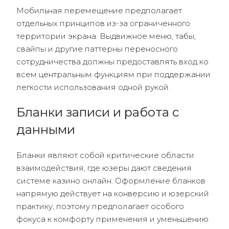
Мобильная перемещение предполагает
отдельных принципов из-за ограниченного
территории экрана. Выдвижное меню, табы,
свайпы и другие паттерны переносного
сотрудничества должны предоставлять вход ко
всем центральным функциям при поддержании
легкости использования одной рукой.
Бланки записи и работа с
данными
Бланки являют собой критические области
взаимодействия, где юзеры дают сведения
системе казино онлайн. Оформление бланков
напрямую действует на конверсию и юзерский
практику, поэтому предполагает особого
фокуса к комфорту применения и уменьшению