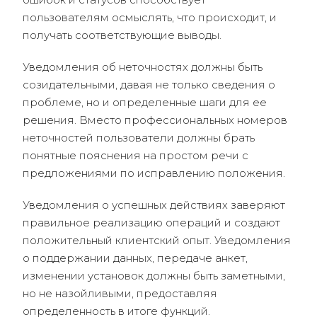
пользователям осмыслять, что происходит, и
получать соответствующие выводы.
Уведомления об неточностях должны быть
созидательными, давая не только сведения о
проблеме, но и определенные шаги для ее
решения. Вместо профессиональных номеров
неточностей пользователи должны брать
понятные пояснения на простом речи с
предложениями по исправлению положения.
Уведомления о успешных действиях заверяют
правильное реализацию операций и создают
положительный клиентский опыт. Уведомления
о поддержании данных, передаче анкет,
изменении установок должны быть заметными,
но не назойливыми, предоставляя
определенность в итоге функций.