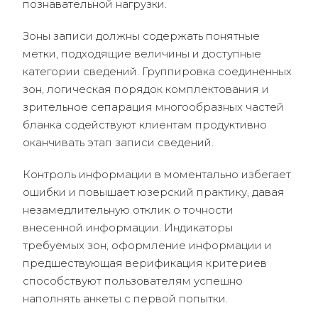
познавательной нагрузки.
Зоны записи должны содержать понятные
метки, подходящие величины и доступные
категории сведений. Группировка соединенных
зон, логическая порядок комплектования и
зрительное сепарация многообразных частей
бланка содействуют клиентам продуктивно
оканчивать этап записи сведений.
Контроль информации в моментально избегает
ошибки и повышает юзерский практику, давая
незамедлительную отклик о точности
внесенной информации. Индикаторы
требуемых зон, оформление информации и
предшествующая верификация критериев
способствуют пользователям успешно
наполнять анкеты с первой попытки.