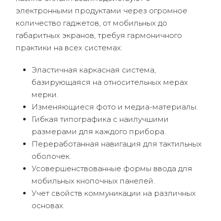
электронными продуктами через огромное
количество гаджетов, от мобильных до
габаритных экранов, требуя гармоничного
практики на всех системах:
Эластичная каркасная система,
базирующаяся на относительных мерах
мерки.
Изменяющиеся фото и медиа-материалы.
Гибкая типографика с наилучшими
размерами для каждого прибора.
Переработанная навигация для тактильных
оболочек.
Усовершенствованные формы ввода для
мобильных кнопочных панелей.
Учет свойств коммуникации на различных
основах.