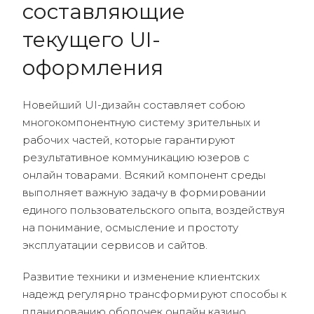
составляющие
текущего UI-
оформления
Новейший UI-дизайн составляет собою
многокомпонентную систему зрительных и
рабочих частей, которые гарантируют
результативное коммуникацию юзеров с
онлайн товарами. Всякий компонент среды
выполняет важную задачу в формировании
единого пользовательского опыта, воздействуя
на понимание, осмысление и простоту
эксплуатации сервисов и сайтов.
Развитие техники и изменение клиентских
надежд регулярно трансформируют способы к
планированию оболочек онлайн казино.