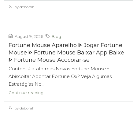
by deborah
August 9, 2026
Blog
Fortune Mouse Aparelho ᐈ Jogar Fortune
Mouse ᐈ Fortune Mouse Baixar App Baixe
ᐈ Fortune Mouse Acocorar-se
ContentPlataformas Novas Fortune MouseE
Abiscoitar Apontar Fortune Ox? Veja Algumas
Estratégias No...
Continue reading
by deborah