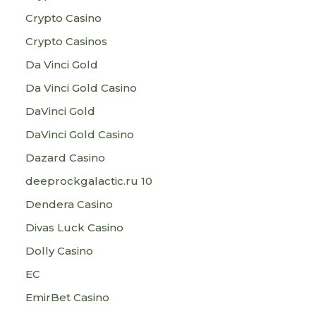
Crypto Casino
Crypto Casinos
Da Vinci Gold
Da Vinci Gold Casino
DaVinci Gold
DaVinci Gold Casino
Dazard Casino
deeprockgalactic.ru 10
Dendera Casino
Divas Luck Casino
Dolly Casino
EC
EmirBet Casino