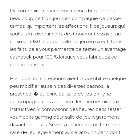
Du sommaire, chacun pourra vous briguer pour
beaucoup de trois jours en compagnie de passe-
temps, qu’importent les affections. Nos joueurs qui
souhaitent divertir chez droit pourront essayer au
minimum 150 jeu pour salle de jeu en direct. Dans
les faits, cela vous permettra de tester un avantage
cashback pour 100 % lorsque vous fabriquez ce
unique conserve.
Bien que leurs precisions aient la possibilte quelque
peu modifier au sein des diverses casinos, la
presence i� du principal salle de jeu en ligne
accompagne classiquement les memes niveaux
instructives. Y composons des heures dans tester
vos inedits gaming pour salle de jeu legerement
davantage aises. Si vous recherchez un formidble
salle de jeu legerement aux etats-unis dans dont