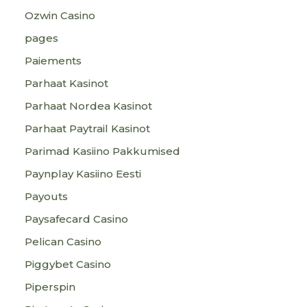
Ozwin Casino
pages
Paiements
Parhaat Kasinot
Parhaat Nordea Kasinot
Parhaat Paytrail Kasinot
Parimad Kasiino Pakkumised
Paynplay Kasiino Eesti
Payouts
Paysafecard Casino
Pelican Casino
Piggybet Casino
Piperspin