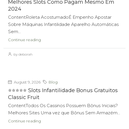
Melhores Slots Como Pagam Mesmo Em
2024
ContentRoleta AcostumadoÉ Empenho Apostar
Sobre Máquinas Infantilidade Aparelho Automáticas
Sem...
Continue reading
by deborah
August 9, 2026
Blog
⭐⭐⭐⭐⭐ Slots Infantilidade Bonus Gratuitos
Classic Fruit
ContentTodos Os Cassinos Possuem Bônus Iniciais?
Melhores Sites Uma vez que Bônus Sem Armazém...
Continue reading