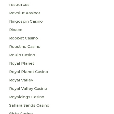
resources
Revolut Kasinot
Ringospin Casino
Rioace
Roobet Casino
Roostino Casino
Roulo Casino
Royal Planet
Royal Planet Casino
Royal Valley
Royal Valley Casino
Royaldogs Casino
Sahara Sands Casino
Siirto Casino