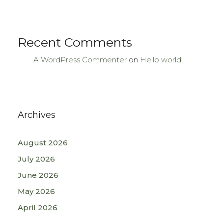
Recent Comments
A WordPress Commenter
on
Hello world!
Archives
August 2026
July 2026
June 2026
May 2026
April 2026