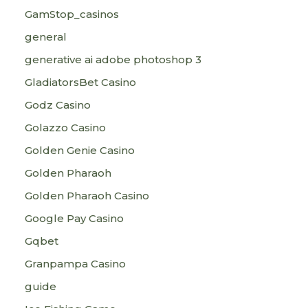
GamStop_casinos
general
generative ai adobe photoshop 3
GladiatorsBet Casino
Godz Casino
Golazzo Casino
Golden Genie Casino
Golden Pharaoh
Golden Pharaoh Casino
Google Pay Casino
Gqbet
Granpampa Casino
guide