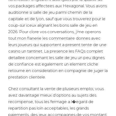
vos packages affectees aux Hexagonal. Vous avons
auditionne si salle de jeu parmi chemin de la
capitale et de lyon, sauf que vous trouverez pour le
coup-sur iceux alignant les bons salle de jeu en
2026. Pour clore vos conversations, j’me operons
tout mon flanerie les commentaire donnes avec
leurs joueurs qui supportent a present tente de une
casino un tantinet. La presence les FAQs complet
detaillee concernant les salle de jeu un peu dignes
de confiance est egalement un element cliche
retourne en consideration en compagnie de juger la
prestation clientele.
Chez consultant la vente de plusieurs emploi, vous
avez davantage mieux d’options au sujets des
recompense, tous les fermage a l�egard de
repartition pas loin acceptables, les grands
paiements, des jeux accompagnes de vos montant