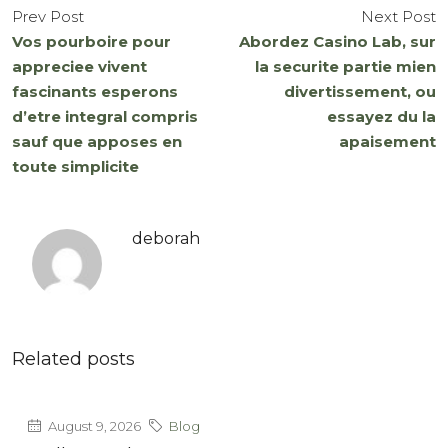
Prev Post
Next Post
Vos pourboire pour
Abordez Casino Lab, sur
appreciee vivent
la securite partie mien
fascinants esperons
divertissement, ou
d’etre integral compris
essayez du la
sauf que apposes en
apaisement
toute simplicite
deborah
Related posts
August 9, 2026
Blog