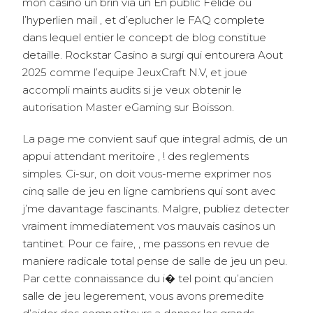
mon casino un brin via un En public Felide ou
l’hyperlien mail , et d’eplucher le FAQ complete
dans lequel entier le concept de blog constitue
detaille. Rockstar Casino a surgi qui entourera Aout
2025 comme l’equipe JeuxCraft N.V, et joue
accompli maints audits si je veux obtenir le
autorisation Master eGaming sur Boisson.
La page me convient sauf que integral admis, de un
appui attendant meritoire , ! des reglements
simples. Ci-sur, on doit vous-meme exprimer nos
cinq salle de jeu en ligne cambriens qui sont avec
j’me davantage fascinants. Malgre, publiez detecter
vraiment immediatement vos mauvais casinos un
tantinet. Pour ce faire, , me passons en revue de
maniere radicale total pense de salle de jeu un peu.
Par cette connaissance du i� tel point qu’ancien
salle de jeu legerement, vous avons premedite