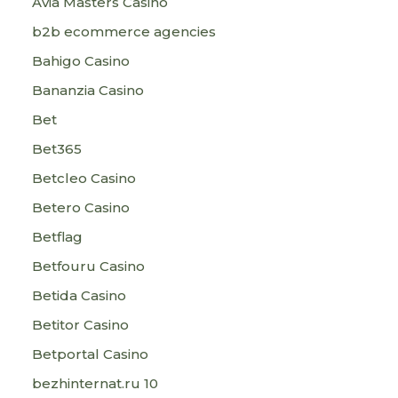
Avia Masters Casino
b2b ecommerce agencies
Bahigo Casino
Bananzia Casino
Bet
Bet365
Betcleo Casino
Betero Casino
Betflag
Betfouru Casino
Betida Casino
Betitor Casino
Betportal Casino
bezhinternat.ru 10