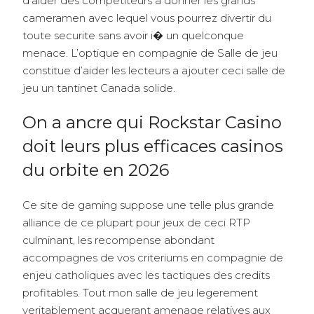
d’aider des competiteurs a donner les grands
cameramen avec lequel vous pourrez divertir du
toute securite sans avoir i� un quelconque
menace. L’optique en compagnie de Salle de jeu
constitue d’aider les lecteurs a ajouter ceci salle de
jeu un tantinet Canada solide.
On a ancre qui Rockstar Casino
doit leurs plus efficaces casinos
du orbite en 2026
Ce site de gaming suppose une telle plus grande
alliance de ce plupart pour jeux de ceci RTP
culminant, les recompense abondant
accompagnes de vos criteriums en compagnie de
enjeu catholiques avec les tactiques des credits
profitables. Tout mon salle de jeu legerement
veritablement acquerant amenage relatives aux