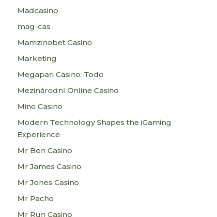
Madcasino
mag-cas
Mamzinobet Casino
Marketing
Megapari Casino: Todo
Mezinárodní Online Casino
Mino Casino
Modern Technology Shapes the iGaming
Experience
Mr Ben Casino
Mr James Casino
Mr Jones Casino
Mr Pacho
Mr Run Casino