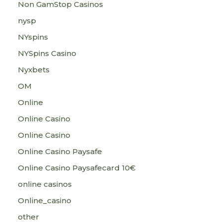
Non GamStop Casinos
nysp
NYspins
NYSpins Casino
Nyxbets
OM
Online
Online Casino
Online Casino
Online Casino Paysafe
Online Casino Paysafecard 10€
online casinos
Online_casino
other