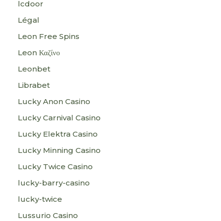
lcdoor
Légal
Leon Free Spins
Leon Καζίνο
Leonbet
Librabet
Lucky Anon Casino
Lucky Carnival Casino
Lucky Elektra Casino
Lucky Minning Casino
Lucky Twice Casino
lucky-barry-casino
lucky-twice
Lussurio Casino