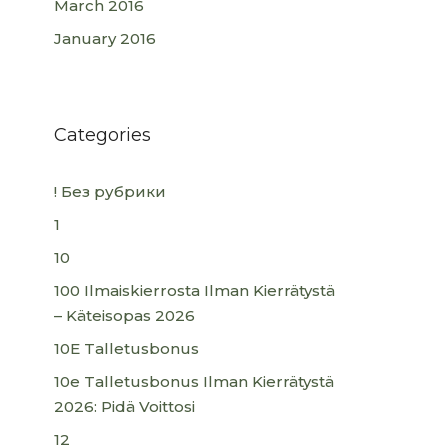
March 2016
January 2016
Categories
! Без рубрики
1
10
100 Ilmaiskierrosta Ilman Kierrätystä
– Käteisopas 2026
10E Talletusbonus
10e Talletusbonus Ilman Kierrätystä
2026: Pidä Voittosi
12