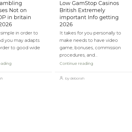
Gambling
Low GamStop Casinos
ses Not on
British Extremely
 in britain
important Info getting
 2026
2026
 simple in order to
It takes for you personally to
d you may adapts
make needs to have video
 order to good wide
game, bonuses, commission
.
procedures, and...
eading
Continue reading
ah
by deborah