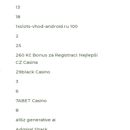
13
18
1xslots-vhod-android.ru 100
2
25
260 Kč Bonus za Registraci: Nejlepší
CZ Casina
29black Casino
3
6
7ABET Casino
8
a16z generative ai
Admiral Shark