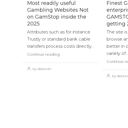
Most readily useful
Finest 
Gambling Websites Not
enterpri
on GamStop inside the
GAMSTOP
2025
getting
Attributes such as for instance
The site is
Trustly or standard bank cable
browse an
transfers process costs directly...
better in
variety of..
Continue reading
Continue r
by deborah
by debor