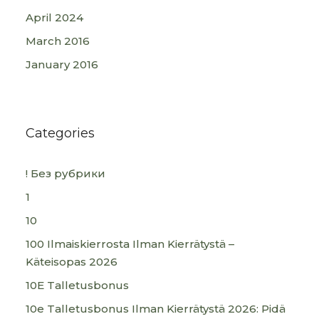
April 2024
March 2016
January 2016
Categories
! Без рубрики
1
10
100 Ilmaiskierrosta Ilman Kierrätystä –
Käteisopas 2026
10E Talletusbonus
10e Talletusbonus Ilman Kierrätystä 2026: Pidä