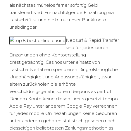
als nächstes mühelos ferner sofortig Geld
transferiert sind. Für nachfolgende Einzahlung via
Lastschrift ist und bleibt nur unser Bankkonto
unabdingbar.
Neosurf & Rapid Transfer
sind für jedes deren
Einzahlungen ohne Kontoerstellung
prestigeträchtig. Casinos unter einsatz von
Lastschriftverfahren spendieren Dir größtmögliche
Unabhängigkeit und Anpassungsfähigkeit, zwar
eltern zurückholen die erhöhte
Verschuldungsgefahr, sofern Respons as part of
Deinem Konto keine diesen Limits gesetzt tempo.
Apple Pay unter anderem Google Pay verrechnen
für jedes mobile Onlinezahlungen keine Gebühren
unter anderem gehören statistisch gesehen nach
diesseitigen beliebtesten Zahlungsmethoden as