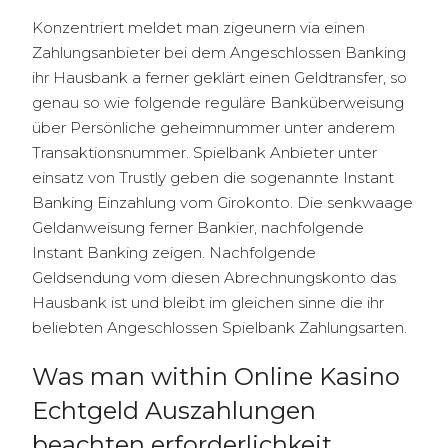
Konzentriert meldet man zigeunern via einen
Zahlungsanbieter bei dem Angeschlossen Banking
ihr Hausbank a ferner geklärt einen Geldtransfer, so
genau so wie folgende reguläre Banküberweisung
über Persönliche geheimnummer unter anderem
Transaktionsnummer. Spielbank Anbieter unter
einsatz von Trustly geben die sogenannte Instant
Banking Einzahlung vom Girokonto. Die senkwaage
Geldanweisung ferner Bankier, nachfolgende
Instant Banking zeigen. Nachfolgende
Geldsendung vom diesen Abrechnungskonto das
Hausbank ist und bleibt im gleichen sinne die ihr
beliebten Angeschlossen Spielbank Zahlungsarten.
Was man within Online Kasino
Echtgeld Auszahlungen
beachten erforderlichkeit