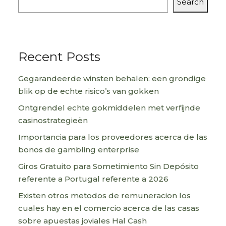
Search
Recent Posts
Gegarandeerde winsten behalen: een grondige
blik op de echte risico’s van gokken
Ontgrendel echte gokmiddelen met verfijnde
casinostrategieën
Importancia para los proveedores acerca de las
bonos de gambling enterprise
Giros Gratuito para Sometimiento Sin Depósito
referente a Portugal referente a 2026
Existen otros metodos de remuneracion los
cuales hay en el comercio acerca de las casas
sobre apuestas joviales Hal Cash