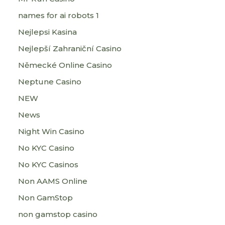
names for ai robots 1
Nejlepsi Kasina
Nejlepší Zahraniční Casino
Německé Online Casino
Neptune Casino
NEW
News
Night Win Casino
No KYC Casino
No KYC Casinos
Non AAMS Online
Non GamStop
non gamstop casino