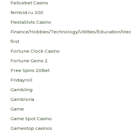
Felicebet Casino
femicid.ru 200
FiestaSlots Casino
Finance/Hobbies/Technology/Utilities/Education/Med
first
Fortune Clock Casino
Fortune Gems 2
Free Spins 20Bet
Fridayroll
Gambling
Gambloria
Game
Game Spot Casino
Gamestop casinos