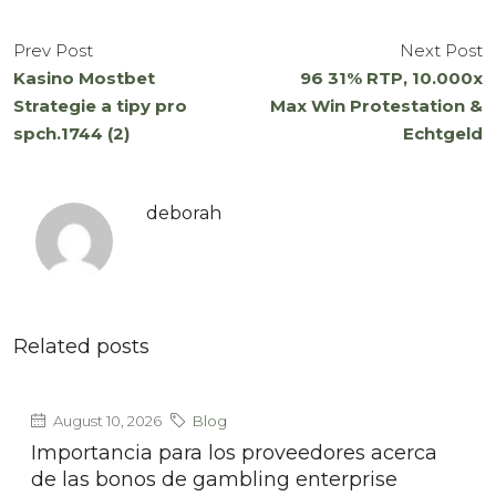
Prev Post
Next Post
Kasino Mostbet
96 31% RTP, 10.000x
Strategie a tipy pro
Max Win Protestation &
spch.1744 (2)
Echtgeld
deborah
Related posts
August 10, 2026
Blog
Importancia para los proveedores acerca
de las bonos de gambling enterprise