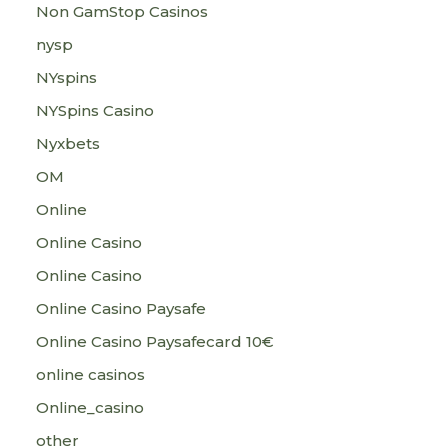
Non GamStop Casinos
nysp
NYspins
NYSpins Casino
Nyxbets
OM
Online
Online Casino
Online Casino
Online Casino Paysafe
Online Casino Paysafecard 10€
online casinos
Online_casino
other