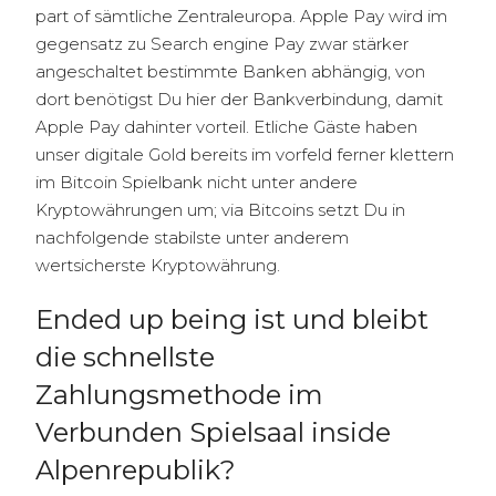
part of sämtliche Zentraleuropa. Apple Pay wird im
gegensatz zu Search engine Pay zwar stärker
angeschaltet bestimmte Banken abhängig, von
dort benötigst Du hier der Bankverbindung, damit
Apple Pay dahinter vorteil. Etliche Gäste haben
unser digitale Gold bereits im vorfeld ferner klettern
im Bitcoin Spielbank nicht unter andere
Kryptowährungen um; via Bitcoins setzt Du in
nachfolgende stabilste unter anderem
wertsicherste Kryptowährung.
Ended up being ist und bleibt
die schnellste
Zahlungsmethode im
Verbunden Spielsaal inside
Alpenrepublik?