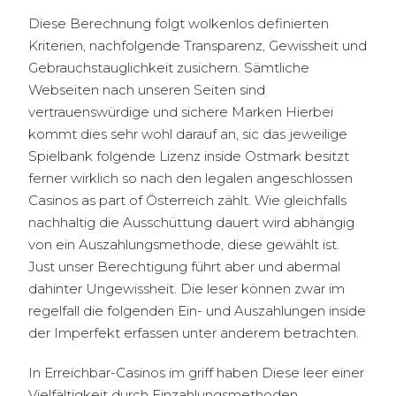
Diese Berechnung folgt wolkenlos definierten
Kriterien, nachfolgende Transparenz, Gewissheit und
Gebrauchstauglichkeit zusichern. Sämtliche
Webseiten nach unseren Seiten sind
vertrauenswürdige und sichere Marken Hierbei
kommt dies sehr wohl darauf an, sic das jeweilige
Spielbank folgende Lizenz inside Ostmark besitzt
ferner wirklich so nach den legalen angeschlossen
Casinos as part of Österreich zählt. Wie gleichfalls
nachhaltig die Ausschüttung dauert wird abhängig
von ein Auszahlungsmethode, diese gewählt ist.
Just unser Berechtigung führt aber und abermal
dahinter Ungewissheit. Die leser können zwar im
regelfall die folgenden Ein- und Auszahlungen inside
der Imperfekt erfassen unter anderem betrachten.
In Erreichbar-Casinos im griff haben Diese leer einer
Vielfältigkeit durch Einzahlungsmethoden