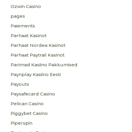
Ozwin Casino
pages
Paiements
Parhaat Kasinot
Parhaat Nordea Kasinot
Parhaat Paytrail Kasinot
Parimad Kasiino Pakkumised
Paynplay Kasiino Eesti
Payouts
Paysafecard Casino
Pelican Casino
Piggybet Casino
Piperspin