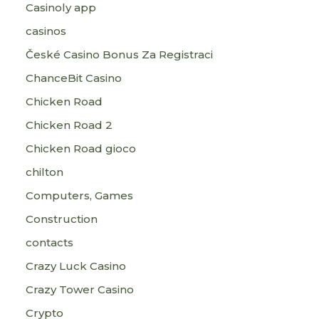
Casinoly app
casinos
České Casino Bonus Za Registraci
ChanceBit Casino
Chicken Road
Chicken Road 2
Chicken Road gioco
chilton
Computers, Games
Construction
contacts
Crazy Luck Casino
Crazy Tower Сasino
Crypto