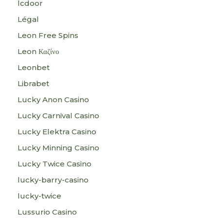
lcdoor
Légal
Leon Free Spins
Leon Καζίνο
Leonbet
Librabet
Lucky Anon Casino
Lucky Carnival Casino
Lucky Elektra Casino
Lucky Minning Casino
Lucky Twice Casino
lucky-barry-casino
lucky-twice
Lussurio Casino