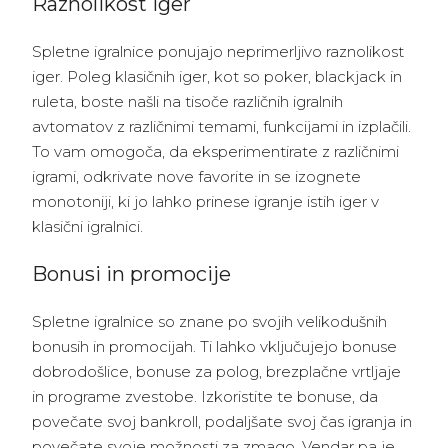
Raznolikost iger
Spletne igralnice ponujajo neprimerljivo raznolikost
iger. Poleg klasičnih iger, kot so poker, blackjack in
ruleta, boste našli na tisoče različnih igralnih
avtomatov z različnimi temami, funkcijami in izplačili.
To vam omogoča, da eksperimentirate z različnimi
igrami, odkrivate nove favorite in se izognete
monotoniji, ki jo lahko prinese igranje istih iger v
klasični igralnici.
Bonusi in promocije
Spletne igralnice so znane po svojih velikodušnih
bonusih in promocijah. Ti lahko vključujejo bonuse
dobrodošlice, bonuse za polog, brezplačne vrtljaje
in programe zvestobe. Izkoristite te bonuse, da
povečate svoj bankroll, podaljšate svoj čas igranja in
povečate svoje možnosti za zmago. Vendar pa je