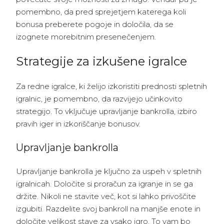
pomembno, da pred sprejetjem katerega koli
bonusa preberete pogoje in določila, da se
izognete morebitnim presenečenjem.
Strategije za izkušene igralce
Za redne igralce, ki želijo izkoristiti prednosti spletnih
igralnic, je pomembno, da razvijejo učinkovito
strategijo. To vključuje upravljanje bankrolla, izbiro
pravih iger in izkoriščanje bonusov.
Upravljanje bankrolla
Upravljanje bankrolla je ključno za uspeh v spletnih
igralnicah. Določite si proračun za igranje in se ga
držite. Nikoli ne stavite več, kot si lahko privoščite
izgubiti. Razdelite svoj bankroll na manjše enote in
določite velikost stave za vsako igro. To vam bo