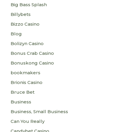
Big Bass Splash
Billybets
Bizzo Casino
Blog
Bolizyn Casino
Bonus Crab Casino
Bonuskong Casino
bookmakers
Brionis Casino
Bruce Bet
Business
Business, Small Business
Can You Really
Candybet Casino