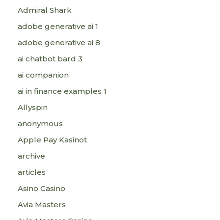
Admiral Shark
adobe generative ai 1
adobe generative ai 8
ai chatbot bard 3
ai companion
ai in finance examples 1
Allyspin
anonymous
Apple Pay Kasinot
archive
articles
Asino Casino
Avia Masters