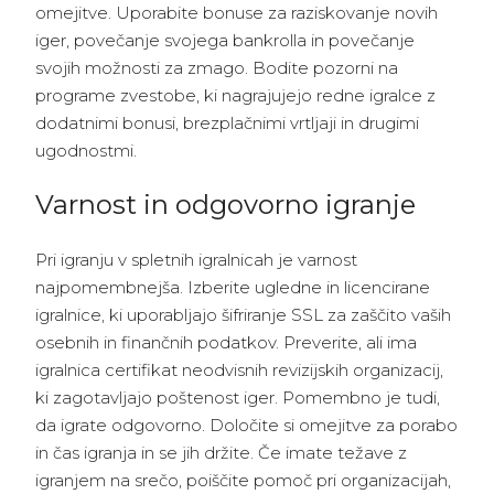
omejitve. Uporabite bonuse za raziskovanje novih
iger, povečanje svojega bankrolla in povečanje
svojih možnosti za zmago. Bodite pozorni na
programe zvestobe, ki nagrajujejo redne igralce z
dodatnimi bonusi, brezplačnimi vrtljaji in drugimi
ugodnostmi.
Varnost in odgovorno igranje
Pri igranju v spletnih igralnicah je varnost
najpomembnejša. Izberite ugledne in licencirane
igralnice, ki uporabljajo šifriranje SSL za zaščito vaših
osebnih in finančnih podatkov. Preverite, ali ima
igralnica certifikat neodvisnih revizijskih organizacij,
ki zagotavljajo poštenost iger. Pomembno je tudi,
da igrate odgovorno. Določite si omejitve za porabo
in čas igranja in se jih držite. Če imate težave z
igranjem na srečo, poiščite pomoč pri organizacijah,