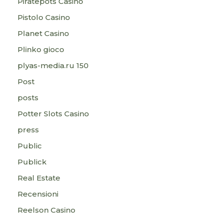
Piratepots Casino
Pistolo Casino
Planet Casino
Plinko gioco
plyas-media.ru 150
Post
posts
Potter Slots Casino
press
Public
Publick
Real Estate
Recensioni
Reelson Casino