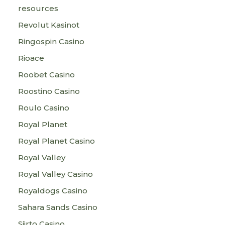
resources
Revolut Kasinot
Ringospin Casino
Rioace
Roobet Casino
Roostino Casino
Roulo Casino
Royal Planet
Royal Planet Casino
Royal Valley
Royal Valley Casino
Royaldogs Casino
Sahara Sands Casino
Siirto Casino