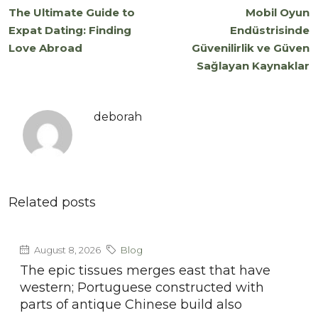
The Ultimate Guide to
Mobil Oyun
Expat Dating: Finding
Endüstrisinde
Love Abroad
Güvenilirlik ve Güven
Sağlayan Kaynaklar
deborah
Related posts
August 8, 2026
Blog
The epic tissues merges east that have
western; Portuguese constructed with
parts of antique Chinese build also