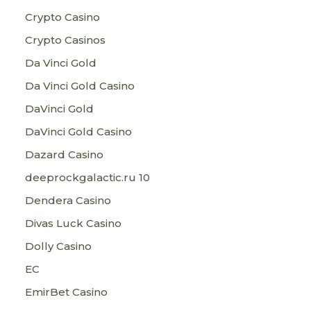
Crypto Casino
Crypto Casinos
Da Vinci Gold
Da Vinci Gold Casino
DaVinci Gold
DaVinci Gold Casino
Dazard Casino
deeprockgalactic.ru 10
Dendera Casino
Divas Luck Casino
Dolly Casino
EC
EmirBet Casino