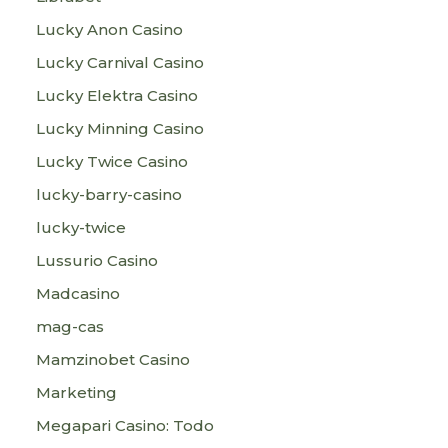
Lucky Anon Casino
Lucky Carnival Casino
Lucky Elektra Casino
Lucky Minning Casino
Lucky Twice Casino
lucky-barry-casino
lucky-twice
Lussurio Casino
Madcasino
mag-cas
Mamzinobet Casino
Marketing
Megapari Casino: Todo