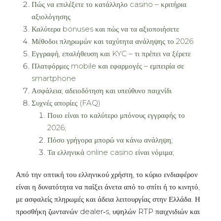
Πώς να επιλέξετε το κατάλληλο casino – κριτήρια
αξιολόγησης
Καλύτερα bonuses και πώς να τα αξιοποιήσετε
Μέθοδοι πληρωμών και ταχύτητα ανάληψης το 2026
Εγγραφή, επαλήθευση και KYC – τι πρέπει να ξέρετε
Πλατφόρμες mobile και εφαρμογές – εμπειρία σε
smartphone
Ασφάλεια, αδειοδότηση και υπεύθυνο παιχνίδι
Συχνές απορίες (FAQ)
Ποιο είναι το καλύτερο μπόνους εγγραφής το
2026;
Πόσο γρήγορα μπορώ να κάνω ανάληψη;
Τα ελληνικά online casino είναι νόμιμα;
Από την οπτική του ελληνικού χρήστη, το κύριο ενδιαφέρον
είναι η δυνατότητα να παίξει άνετα από το σπίτι ή το κινητό,
με ασφαλείς πληρωμές και άδεια λειτουργίας στην Ελλάδα. Η
προσθήκη ζωντανών dealer‑s, υψηλών RTP παιχνιδιών και