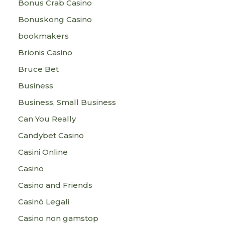
Bonus Crab Casino
Bonuskong Casino
bookmakers
Brionis Casino
Bruce Bet
Business
Business, Small Business
Can You Really
Candybet Casino
Casini Online
Casino
Casino and Friends
Casinò Legali
Casino non gamstop