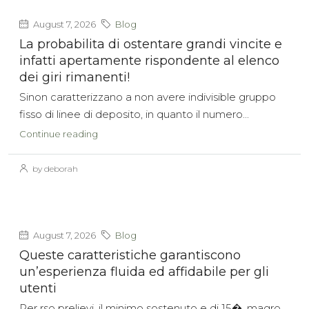
August 7, 2026
Blog
La probabilita di ostentare grandi vincite e
infatti apertamente rispondente al elenco
dei giri rimanenti!
Sinon caratterizzano a non avere indivisible gruppo
fisso di linee di deposito, in quanto il numero...
Continue reading
by deborah
August 7, 2026
Blog
Queste caratteristiche garantiscono
un’esperienza fluida ed affidabile per gli
utenti
Per rso prelievi, il minimo sostenuto e di 15�, magro