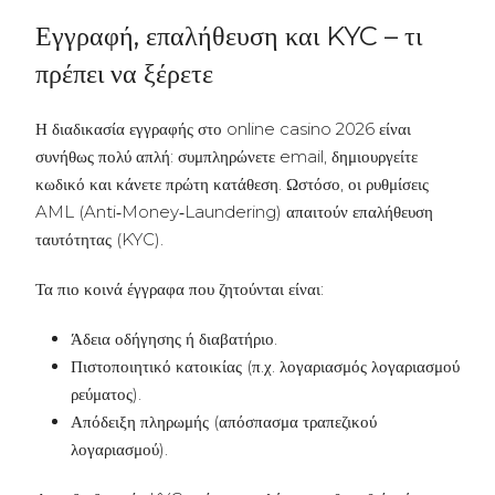
Εγγραφή, επαλήθευση και KYC – τι
πρέπει να ξέρετε
Η διαδικασία εγγραφής στο online casino 2026 είναι
συνήθως πολύ απλή: συμπληρώνετε email, δημιουργείτε
κωδικό και κάνετε πρώτη κατάθεση. Ωστόσο, οι ρυθμίσεις
AML (Anti‑Money‑Laundering) απαιτούν επαλήθευση
ταυτότητας (KYC).
Τα πιο κοινά έγγραφα που ζητούνται είναι:
Άδεια οδήγησης ή διαβατήριο.
Πιστοποιητικό κατοικίας (π.χ. λογαριασμός λογαριασμού
ρεύματος).
Απόδειξη πληρωμής (απόσπασμα τραπεζικού
λογαριασμού).