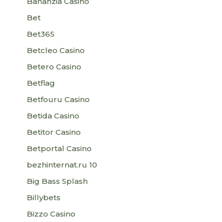
Bananzia Casino
Bet
Bet365
Betcleo Casino
Betero Casino
Betflag
Betfouru Casino
Betida Casino
Betitor Casino
Betportal Casino
bezhinternat.ru 10
Big Bass Splash
Billybets
Bizzo Casino