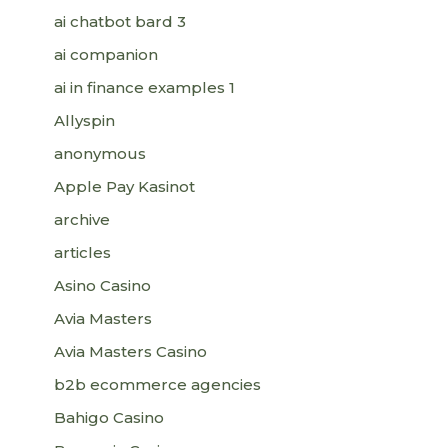
ai chatbot bard 3
ai companion
ai in finance examples 1
Allyspin
anonymous
Apple Pay Kasinot
archive
articles
Asino Casino
Avia Masters
Avia Masters Casino
b2b ecommerce agencies
Bahigo Casino