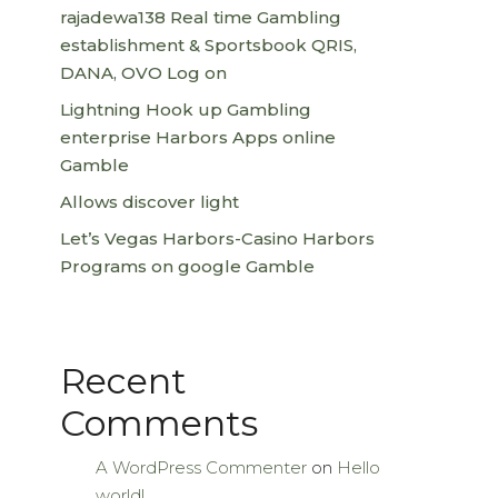
rajadewa138 Real time Gambling
establishment & Sportsbook QRIS,
DANA, OVO Log on
Lightning Hook up Gambling
enterprise Harbors Apps online
Gamble
Allows discover light
Let’s Vegas Harbors-Casino Harbors
Programs on google Gamble
Recent
Comments
A WordPress Commenter
on
Hello
world!