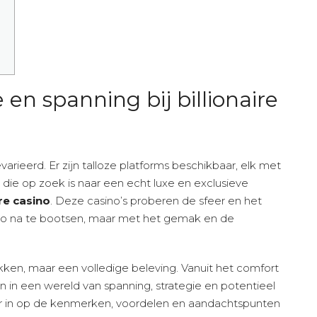
en spanning bij billionaire
rieerd. Er zijn talloze platforms beschikbaar, elk met
die op zoek is naar een echt luxe en exclusieve
ire casino
. Deze casino’s proberen de sfeer en het
no na te bootsen, maar met het gemak en de
kken, maar een volledige beleving. Vanuit het comfort
 in een wereld van spanning, strategie en potentieel
er in op de kenmerken, voordelen en aandachtspunten