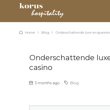
Home
Blog
Onderschattende luxe en spanning b
Onderschattende luxe 
casino
3 months ago
Blog