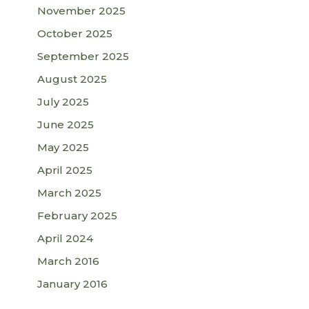
November 2025
October 2025
September 2025
August 2025
July 2025
June 2025
May 2025
April 2025
March 2025
February 2025
April 2024
March 2016
January 2016