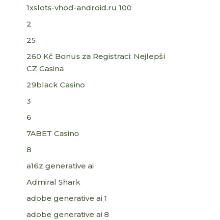
1xslots-vhod-android.ru 100
2
25
260 Kč Bonus za Registraci: Nejlepší
CZ Casina
29black Casino
3
6
7ABET Casino
8
a16z generative ai
Admiral Shark
adobe generative ai 1
adobe generative ai 8