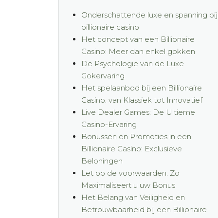
Onderschattende luxe en spanning bij
billionaire casino
Het concept van een Billionaire
Casino: Meer dan enkel gokken
De Psychologie van de Luxe
Gokervaring
Het spelaanbod bij een Billionaire
Casino: van Klassiek tot Innovatief
Live Dealer Games: De Ultieme
Casino-Ervaring
Bonussen en Promoties in een
Billionaire Casino: Exclusieve
Beloningen
Let op de voorwaarden: Zo
Maximaliseert u uw Bonus
Het Belang van Veiligheid en
Betrouwbaarheid bij een Billionaire