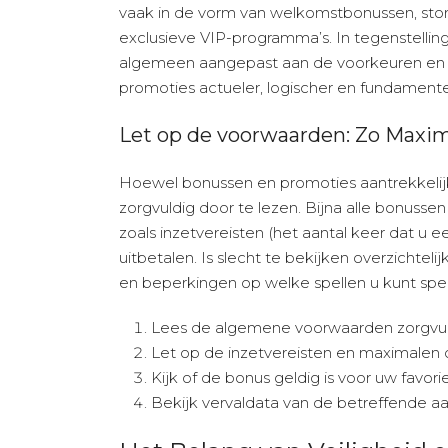
vaak in de vorm van welkomstbonussen, stor
exclusieve VIP-programma’s. In tegenstellin
algemeen aangepast aan de voorkeuren en sp
promoties actueler, logischer en fundament
Let op de voorwaarden: Zo Maxim
Hoewel bonussen en promoties aantrekkelijk
zorgvuldig door te lezen. Bijna alle bonuss
zoals inzetvereisten (het aantal keer dat u
uitbetalen. Is slecht te bekijken overzichte
en beperkingen op welke spellen u kunt spe
Lees de algemene voorwaarden zorgvul
Let op de inzetvereisten en maximalen
Kijk of de bonus geldig is voor uw favori
Bekijk vervaldata van de betreffende a