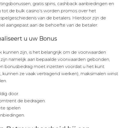
tingsbonussen, gratis spins, cashback aanbiedingen en
g tot de bulk casino’s worden promos over het
elgeschiedenis van de betalers. Hierdoor zijn de
eel aangepast aan de behoefte van de betaler.
aliseert u uw Bonus
 kunnen zijn, is het belangrijk om de voorwaarden
en zijn namelijk aan bepaalde voorwaarden gebonden,
 een bonusbedrag moet inzetten voordat u het kunt
lijk, kunnen ze vaak vertragend werken), maksimalen winst
len.
dig door.
 omtrent de bedragen.
ete spelen
anbiedingen.