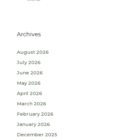
Archives
August 2026
July 2026
June 2026
May 2026
April 2026
March 2026
February 2026
January 2026
December 2025