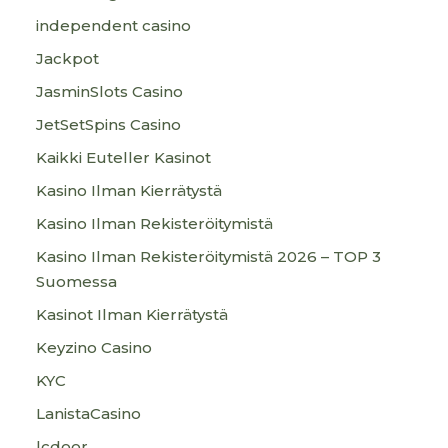
independent casino
Jackpot
JasminSlots Casino
JetSetSpins Casino
Kaikki Euteller Kasinot
Kasino Ilman Kierrätystä
Kasino Ilman Rekisteröitymistä
Kasino Ilman Rekisteröitymistä 2026 – TOP 3
Suomessa
Kasinot Ilman Kierrätystä
Keyzino Casino
KYC
LanistaCasino
lcdoor