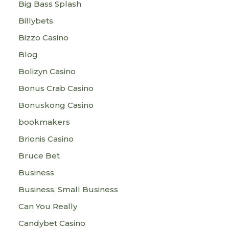
Big Bass Splash
Billybets
Bizzo Casino
Blog
Bolizyn Casino
Bonus Crab Casino
Bonuskong Casino
bookmakers
Brionis Casino
Bruce Bet
Business
Business, Small Business
Can You Really
Candybet Casino