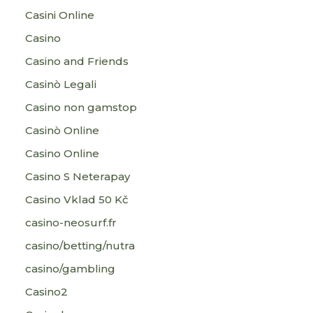
Casini Online
Casino
Casino and Friends
Casinò Legali
Casino non gamstop
Casinò Online
Casino Online
Casino S Neterapay
Casino Vklad 50 Kč
casino-neosurf.fr
casino/betting/nutra
casino/gambling
Casino2