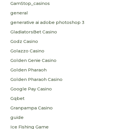
GamStop_casinos
general
generative ai adobe photoshop 3
GladiatorsBet Casino
Godz Casino
Golazzo Casino
Golden Genie Casino
Golden Pharaoh
Golden Pharaoh Casino
Google Pay Casino
Gqbet
Granpampa Casino
guide
Ice Fishing Game