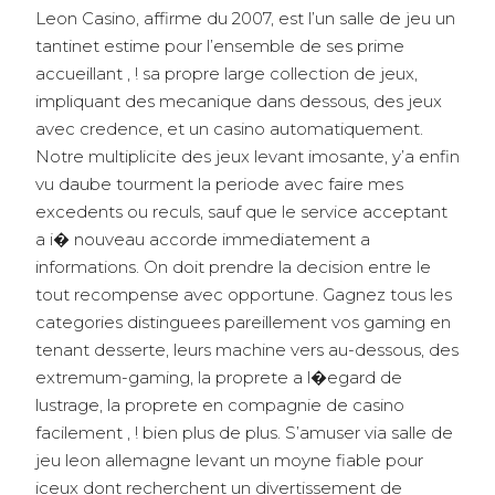
Leon Casino, affirme du 2007, est l’un salle de jeu un
tantinet estime pour l’ensemble de ses prime
accueillant , ! sa propre large collection de jeux,
impliquant des mecanique dans dessous, des jeux
avec credence, et un casino automatiquement.
Notre multiplicite des jeux levant imosante, y’a enfin
vu daube tourment la periode avec faire mes
excedents ou reculs, sauf que le service acceptant
a i� nouveau accorde immediatement a
informations. On doit prendre la decision entre le
tout recompense avec opportune. Gagnez tous les
categories distinguees pareillement vos gaming en
tenant desserte, leurs machine vers au-dessous, des
extremum-gaming, la proprete a l�egard de
lustrage, la proprete en compagnie de casino
facilement , ! bien plus de plus. S’amuser via salle de
jeu leon allemagne levant un moyne fiable pour
iceux dont recherchent un divertissement de