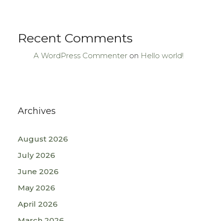
Recent Comments
A WordPress Commenter
on
Hello world!
Archives
August 2026
July 2026
June 2026
May 2026
April 2026
March 2026