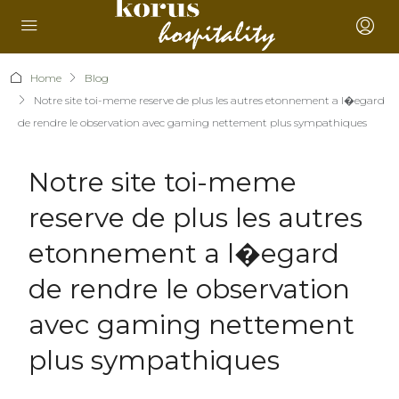
Home
Blog
Notre site toi-meme reserve de plus les autres etonnement a l�egard
de rendre le observation avec gaming nettement plus sympathiques
Notre site toi-meme
reserve de plus les autres
etonnement a l�egard
de rendre le observation
avec gaming nettement
plus sympathiques