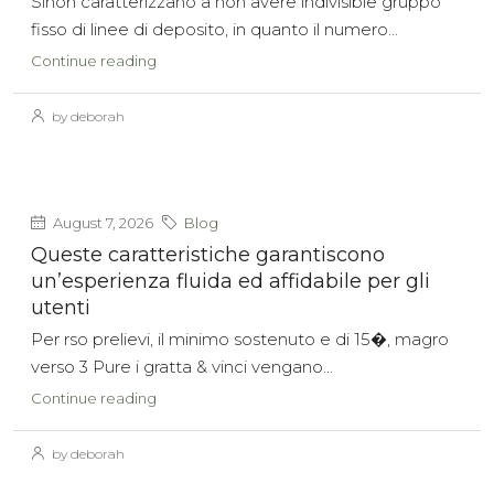
Sinon caratterizzano a non avere indivisible gruppo
fisso di linee di deposito, in quanto il numero...
Continue reading
by deborah
August 7, 2026
Blog
Queste caratteristiche garantiscono
un’esperienza fluida ed affidabile per gli
utenti
Per rso prelievi, il minimo sostenuto e di 15�, magro
verso 3 Pure i gratta & vinci vengano...
Continue reading
by deborah