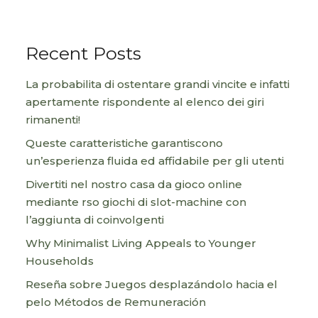
Recent Posts
La probabilita di ostentare grandi vincite e infatti
apertamente rispondente al elenco dei giri
rimanenti!
Queste caratteristiche garantiscono
un’esperienza fluida ed affidabile per gli utenti
Divertiti nel nostro casa da gioco online
mediante rso giochi di slot-machine con
l’aggiunta di coinvolgenti
Why Minimalist Living Appeals to Younger
Households
Reseña sobre Juegos desplazándolo hacia el
pelo Métodos de Remuneración