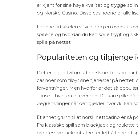
er kjent for sine høye kvalitet og trygge spi
og Norske Casino. Disse casinoene er alle li
I denne artikkelen vil vi gi deg en oversikt 
spillene og hvordan du kan spille trygt og sik
spille på nettet.
Populariteten og tilgjengel
Det er ingen tvil om at norsk nettcasino har 
casinoer som tilbyr sine tjenester på nettet, 
forventninger. Men hvorfor er det så populært
uansett hvor du er i verden. Du kan spille på
begrensninger når det gjelder hvor du kan spi
Et annet grunn til at norsk nettcasino er så po
Fra klassiske spill som blackjack og roulett
progressive jackpots. Det er lett å finne et sp