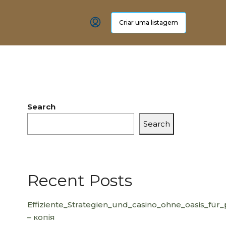
Criar uma listagem
Search
Search
Recent Posts
Effiziente_Strategien_und_casino_ohne_oasis_für_
– копія