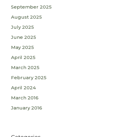
September 2025
August 2025
July 2025
June 2025
May 2025
April 2025
March 2025
February 2025
April 2024
March 2016
January 2016