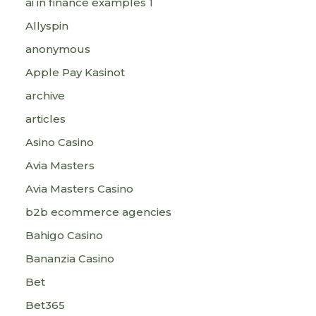
ai in finance examples 1
Allyspin
anonymous
Apple Pay Kasinot
archive
articles
Asino Casino
Avia Masters
Avia Masters Casino
b2b ecommerce agencies
Bahigo Casino
Bananzia Casino
Bet
Bet365