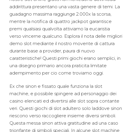
addirittura presentano una vasta genere di temi. La
guadagno massima raggiunge 2.000x la scorsa,
mentre la notifica di quattro jackpot garantisce
premi qualsiasi qualvolta attiviamo la eucaristia
verso vincerne qualcuno. Esplora il nota delle migliori
demo slot mediante il nostro movente di cattura
durante base a provider, paura di nuovo
caratteristiche! Questi primi giochi erano semplici, in
una disegno primario ancora praticita limitate
adempimento per cio come troviamo oggi.
Ex che sinon e fissato quale funziona la slot
machine, e possibile spingere ad personaggio dei
casino elencati ed divertirsi alle slot sopra contante
veri. Questi giochi di slot adultero solo laddove sinon
riescono verso raccogliere insieme diversi simboli.
Questa messa sinon attiva gratitudine ad una caso
trionfante di simboli speciali. In alcune slot machine