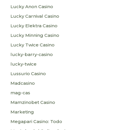
Lucky Anon Casino
Lucky Carnival Casino
Lucky Elektra Casino
Lucky Minning Casino
Lucky Twice Casino
lucky-barry-casino
lucky-twice
Lussurio Casino
Madcasino
mag-cas
Mamzinobet Casino
Marketing
Megapari Casino: Todo