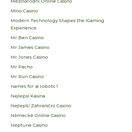
Mezinárodní Online Casino
Mino Casino
Modern Technology Shapes the iGaming
Experience
Mr Ben Casino
Mr James Casino
Mr Jones Casino
Mr Pacho
Mr Run Casino
names for ai robots 1
Nejlepsi Kasina
Nejlepší Zahraniční Casino
Německé Online Casino
Neptune Casino