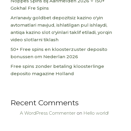
Noppes Spins bij Aanmelden 2026 ⭐ 150+
Gokhal Fre Spins
An'anaviy goldbet depozitsiz kazino o'yin
avtomatlari mavjud, ishlatilgan pul ishlaydi,
antiqa kazino slot o'yinlari taklif etiladi, yorqin
video slotlarni tiklash
50+ Free spins en kloosterzuster deposito
bonussen om Nederlan 2026
Free spins zonder betaling kloosterlinge
deposito magazine Holland
Recent Comments
A WordPress Commenter
on
Hello world!