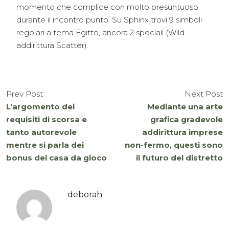
momento che complice con molto presuntuoso
durante il incontro punto. Su Sphinx trovi 9 simboli
regolari a tema Egitto, ancora 2 speciali (Wild
addirittura Scatter).
Prev Post
Next Post
L’argomento dei
Mediante una arte
requisiti di scorsa e
grafica gradevole
tanto autorevole
addirittura imprese
mentre si parla dei
non-fermo, questi sono
bonus dei casa da gioco
il futuro del distretto
deborah