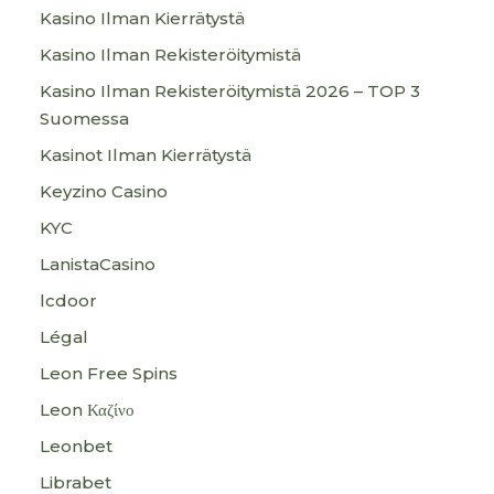
Kasino Ilman Kierrätystä
Kasino Ilman Rekisteröitymistä
Kasino Ilman Rekisteröitymistä 2026 – TOP 3
Suomessa
Kasinot Ilman Kierrätystä
Keyzino Casino
KYC
LanistaCasino
lcdoor
Légal
Leon Free Spins
Leon Καζίνο
Leonbet
Librabet