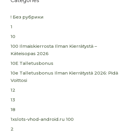
Categories
! Без рубрики
1
10
100 Ilmaiskierrosta Ilman Kierrätystä –
Käteisopas 2026
10E Talletusbonus
10e Talletusbonus Ilman Kierrätystä 2026: Pidä
Voittosi
12
13
18
1xslots-vhod-android.ru 100
2