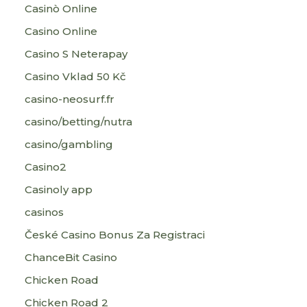
Casinò Online
Casino Online
Casino S Neterapay
Casino Vklad 50 Kč
casino-neosurf.fr
casino/betting/nutra
casino/gambling
Casino2
Casinoly app
casinos
České Casino Bonus Za Registraci
ChanceBit Casino
Chicken Road
Chicken Road 2