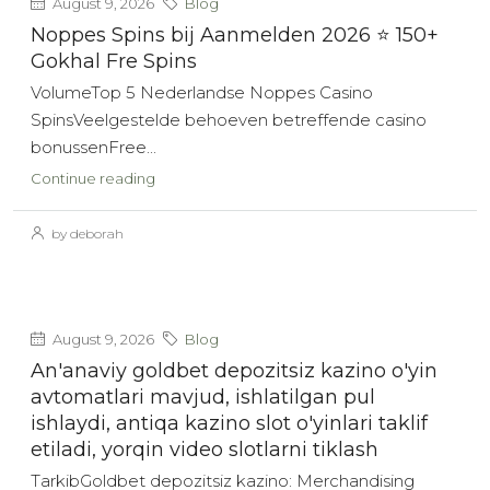
August 9, 2026
Blog
Noppes Spins bij Aanmelden 2026 ⭐ 150+
Gokhal Fre Spins
VolumeTop 5 Nederlandse Noppes Casino
SpinsVeelgestelde behoeven betreffende casino
bonussenFree...
Continue reading
by deborah
August 9, 2026
Blog
An'anaviy goldbet depozitsiz kazino o'yin
avtomatlari mavjud, ishlatilgan pul
ishlaydi, antiqa kazino slot o'yinlari taklif
etiladi, yorqin video slotlarni tiklash
TarkibGoldbet depozitsiz kazino: Merchandising