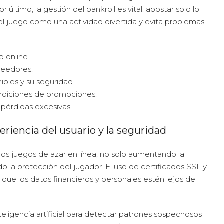
 último, la gestión del bankroll es vital: apostar solo lo
l juego como una actividad divertida y evita problemas
o online.
veedores.
bles y su seguridad.
ndiciones de promociones.
 pérdidas excesivas.
periencia del usuario y la seguridad
los juegos de azar en línea, no solo aumentando la
 la protección del jugador. El uso de certificados SSL y
que los datos financieros y personales estén lejos de
eligencia artificial para detectar patrones sospechosos