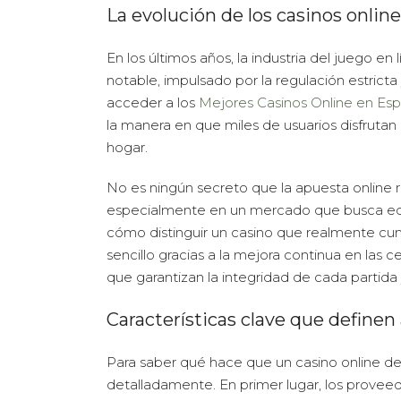
La evolución de los casinos onlin
En los últimos años, la industria del juego 
notable, impulsado por la regulación estricta
acceder a los
Mejores Casinos Online en Es
la manera en que miles de usuarios disfruta
hogar.
No es ningún secreto que la apuesta online r
especialmente en un mercado que busca equi
cómo distinguir un casino que realmente cu
sencillo gracias a la mejora continua en las ce
que garantizan la integridad de cada partida 
Características clave que definen
Para saber qué hace que un casino online de
detalladamente. En primer lugar, los provee