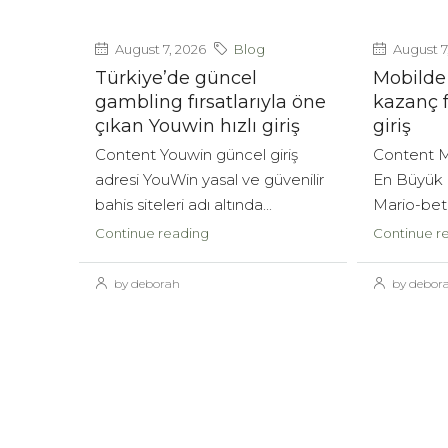
August 7, 2026
Blog
August 7
Türkiye’de güncel
Mobild
gambling fırsatlarıyla öne
kazanç f
çıkan Youwin hızlı giriş
giriş
Content Youwin güncel giriş
Content M
adresi YouWin yasal ve güvenilir
En Büyük 
bahis siteleri adı altında...
Mario-bet 
Continue reading
Continue r
by deborah
by debor