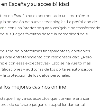
e en España y su accesibilidad
en línea en España ha experimentado un crecimiento
 y la adopción de nuevas tecnologías. La posibilidad de
paña
con una interfaz segura y amigable ha transformado
n de sus juegos favoritos desde la comodidad de su
equiere de plataformas transparentes y confiables,
librar entretenimiento con responsabilidad. ¿Pero
mple con esas expectativas? Esto se ha vuelto más
rtificaciones y auditorías de los portales autorizados,
y la protección de los datos personales.
 a los mejores casinos online
staque, hay varios aspectos que conviene analizar
dores de software juegan un papel fundamental.