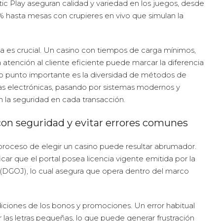
 Play aseguran calidad y variedad en los juegos, desde
hasta mesas con crupieres en vivo que simulan la
ma es crucial. Un casino con tiempos de carga mínimos,
a atención al cliente eficiente puede marcar la diferencia
ro punto importante es la diversidad de métodos de
ras electrónicas, pasando por sistemas modernos y
 la seguridad en cada transacción.
con seguridad y evitar errores comunes
l proceso de elegir un casino puede resultar abrumador.
ar que el portal posea licencia vigente emitida por la
(DGOJ), lo cual asegura que opera dentro del marco
iciones de los bonos y promociones. Un error habitual
eer las letras pequeñas, lo que puede generar frustración