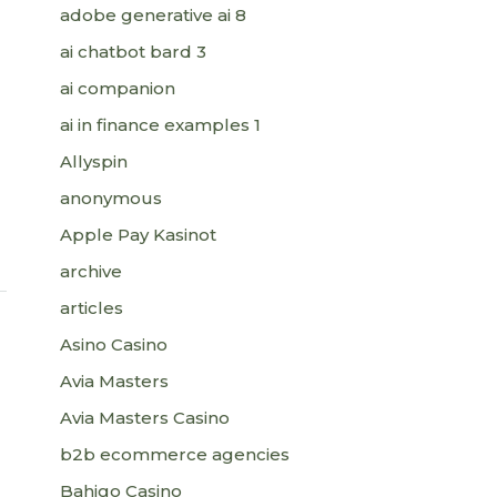
adobe generative ai 8
ai chatbot bard 3
ai companion
ai in finance examples 1
Allyspin
anonymous
Apple Pay Kasinot
archive
articles
Asino Casino
Avia Masters
Avia Masters Casino
b2b ecommerce agencies
Bahigo Casino