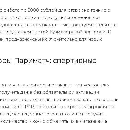
фрибета по 2000 рублей для ставок на теннис с
 игроки постоянно могут воспользоваться
едоставляет промокоды — мы советуем следить за
х, предлагаемых этой букмекерской конторой.
В
ции предназначены исключительно для новых
оры Париматч: спортивные
аться в зависимости от акции — от нескольких
 получить даже без обязательной активации
ие трех предложений и можем сказать, что все они
онус-коды PARI приходят конкретным игрокам по
ивация специального кода позволит получить
 количество, можно обменять их в магазине на