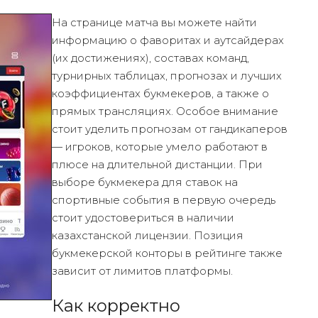
На странице матча вы можете найти
информацию о фаворитах и аутсайдерах
(их достижениях), составах команд,
турнирных таблицах, прогнозах и лучших
коэффициентах букмекеров, а также о
прямых трансляциях. Особое внимание
стоит уделить прогнозам от гандикаперов
— игроков, которые умело работают в
плюсе на длительной дистанции. При
выборе букмекера для ставок на
спортивные события в первую очередь
стоит удостовериться в наличии
казахстанской лицензии. Позиция
букмекерской конторы в рейтинге также
зависит от лимитов платформы.
Как корректно