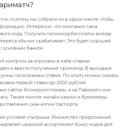
Париматч?
ся, поэтому мы собрали их в одном месте, чтобы
нформацию. Интересно, что компания сама
вого кода. Получить промокод бесплатно всегда
нтереса обычно срабатывает. Это будет хорошей
с основным банком.
 контроль за игроками в лайв-ставках.
дел и ввести полученный промокод. В выходные
уммы проигранных ставок. По опыту можно сказать,
ховка первой ставки до 2000 рублей.
ых сайтах блокируют показы, а на Париматч они
алу. Также многие онлайн-казино и букмекеры
оставления скан-копии паспорта.
ения условий отыгрыша. Множество предложений
едлагает широкий ассортимент бонус-кодов для