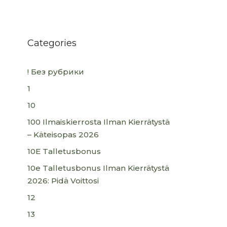
Categories
! Без рубрики
1
10
100 Ilmaiskierrosta Ilman Kierrätystä
– Käteisopas 2026
10E Talletusbonus
10e Talletusbonus Ilman Kierrätystä
2026: Pidä Voittosi
12
13