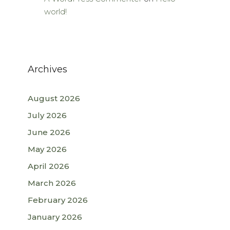
world!
Archives
August 2026
July 2026
June 2026
May 2026
April 2026
March 2026
February 2026
January 2026