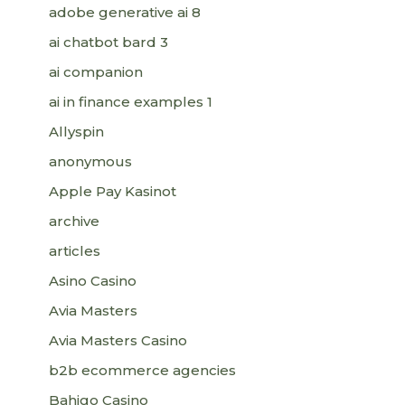
adobe generative ai 8
ai chatbot bard 3
ai companion
ai in finance examples 1
Allyspin
anonymous
Apple Pay Kasinot
archive
articles
Asino Casino
Avia Masters
Avia Masters Casino
b2b ecommerce agencies
Bahigo Casino