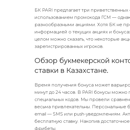
БК PARI предлагает три приветственных 
использованием промокода ГСМ — однако
разнообразными акциями. Хотя БК не пр
информацией о текущих акциях и бонуса
целом можно сказать, что некоторые ак
зарегистрированных игроков.
Обзор букмекерской конт
ставки в Казахстане.
Время получения бонуса может варьиров
минут до 24 часов. В PARI бонусы можно
специальных кодов. Мы провели сравнен
весьма привлекательны. Персональные б
email — SMS или push-уведомлениям. Акт
бесплатную ставку. Накопив достаточное
фрибеты.