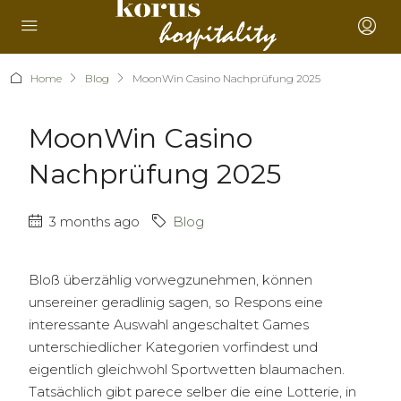
Home
Blog
MoonWin Casino Nachprüfung 2025
MoonWin Casino
Nachprüfung 2025
3 months ago
Blog
Bloß überzählig vorwegzunehmen, können
unsereiner geradlinig sagen, so Respons eine
interessante Auswahl angeschaltet Games
unterschiedlicher Kategorien vorfindest und
eigentlich gleichwohl Sportwetten blaumachen.
Tatsächlich gibt parece selber die eine Lotterie, in