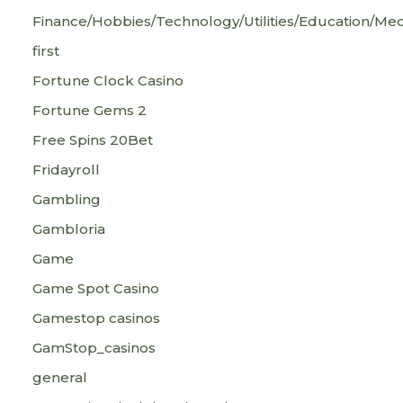
Finance/Hobbies/Technology/Utilities/Education/Med
first
Fortune Clock Casino
Fortune Gems 2
Free Spins 20Bet
Fridayroll
Gambling
Gambloria
Game
Game Spot Casino
Gamestop casinos
GamStop_casinos
general