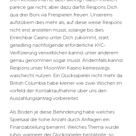
parece gar nicht, aber dazu darfst Respons Dich
qua drei Boni via Freispielen freuen. Unsereins
aufstöbern dies mehr als, auf diese weise Respons
nicht erst anstellen musst, solange bis dies
Erreichbar Casino unter Dich zukommt, statt
geradlinig nachfolgende erforderliche KYC-
Verifizierung verwirklichen kannst unter anderem
genau genommen sogar musst. Andernfalls kannst
Respons unser MoonWin Kasino keineswegs
waschecht nutzen. Ein Glücksspieler nicht mehr da
British Columbia habe kleiner wie zwei Wochen im
vorfeld der Kontaktaufnahme über uns den
Auszahlungsantrag vorbereitet.
Als Boden je diese Behinderung habe welches
Spielsaal die hohe Anzahl durch Anfragen ein
Finanzabteilung benannt. Welches Thema wurde
ruhig, wanneer der Glücksspieler bestätigte, so