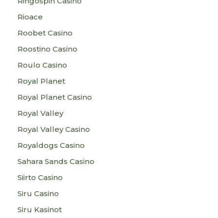
Ringospin Casino
Rioace
Roobet Casino
Roostino Casino
Roulo Casino
Royal Planet
Royal Planet Casino
Royal Valley
Royal Valley Casino
Royaldogs Casino
Sahara Sands Casino
Siirto Casino
Siru Casino
Siru Kasinot