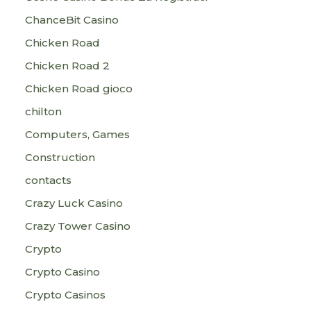
ChanceBit Casino
Chicken Road
Chicken Road 2
Chicken Road gioco
chilton
Computers, Games
Construction
contacts
Crazy Luck Casino
Crazy Tower Сasino
Crypto
Crypto Casino
Crypto Casinos