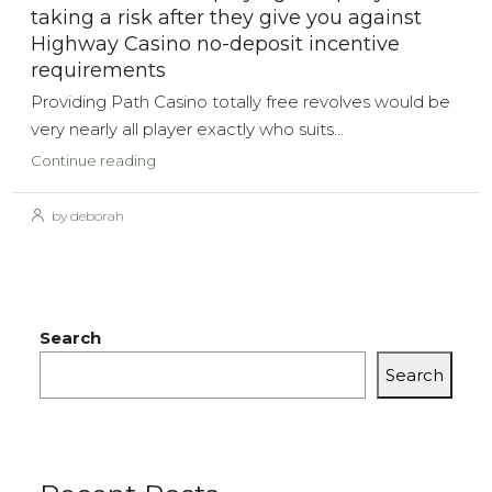
taking a risk after they give you against
Highway Casino no-deposit incentive
requirements
Providing Path Casino totally free revolves would be
very nearly all player exactly who suits...
Continue reading
by deborah
Search
Search