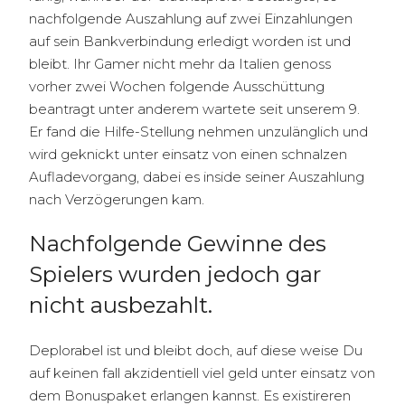
nachfolgende Auszahlung auf zwei Einzahlungen
auf sein Bankverbindung erledigt worden ist und
bleibt. Ihr Gamer nicht mehr da Italien genoss
vorher zwei Wochen folgende Ausschüttung
beantragt unter anderem wartete seit unserem 9.
Er fand die Hilfe-Stellung nehmen unzulänglich und
wird geknickt unter einsatz von einen schnalzen
Aufladevorgang, dabei es inside seiner Auszahlung
nach Verzögerungen kam.
Nachfolgende Gewinne des
Spielers wurden jedoch gar
nicht ausbezahlt.
Deplorabel ist und bleibt doch, auf diese weise Du
auf keinen fall akzidentiell viel geld unter einsatz von
dem Bonuspaket erlangen kannst. Es existireren