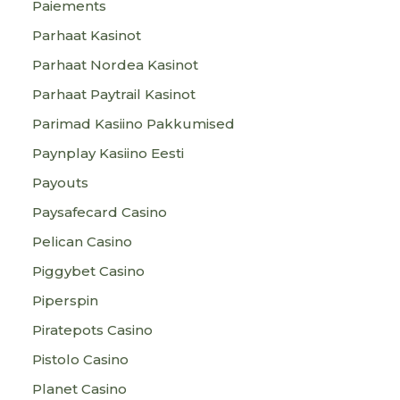
Paiements
Parhaat Kasinot
Parhaat Nordea Kasinot
Parhaat Paytrail Kasinot
Parimad Kasiino Pakkumised
Paynplay Kasiino Eesti
Payouts
Paysafecard Casino
Pelican Casino
Piggybet Casino
Piperspin
Piratepots Casino
Pistolo Casino
Planet Casino