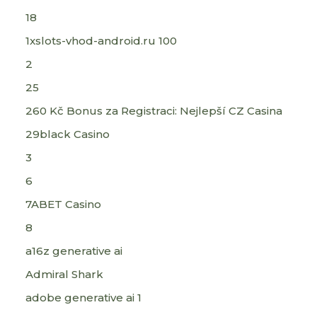
18
1xslots-vhod-android.ru 100
2
25
260 Kč Bonus za Registraci: Nejlepší CZ Casina
29black Casino
3
6
7ABET Casino
8
a16z generative ai
Admiral Shark
adobe generative ai 1