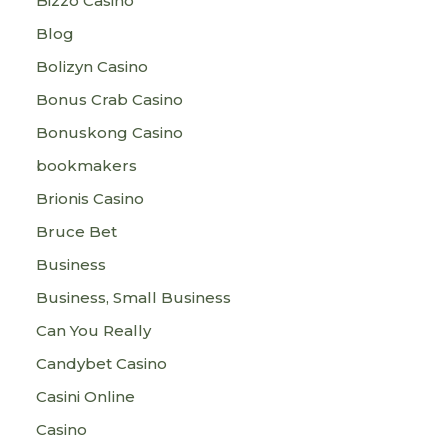
Bizzo Casino
Blog
Bolizyn Casino
Bonus Crab Casino
Bonuskong Casino
bookmakers
Brionis Casino
Bruce Bet
Business
Business, Small Business
Can You Really
Candybet Casino
Casini Online
Casino