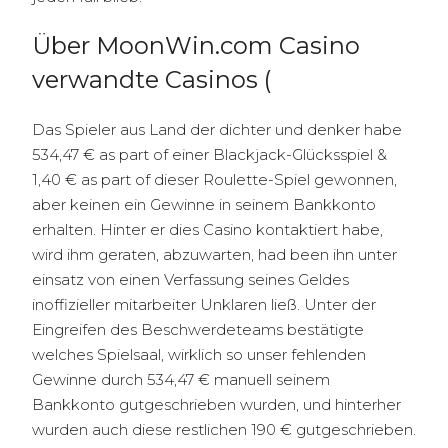
Über MoonWin.com Casino
verwandte Casinos (
Das Spieler aus Land der dichter und denker habe
534,47 € as part of einer Blackjack-Glücksspiel &
1,40 € as part of dieser Roulette-Spiel gewonnen,
aber keinen ein Gewinne in seinem Bankkonto
erhalten. Hinter er dies Casino kontaktiert habe,
wird ihm geraten, abzuwarten, had been ihn unter
einsatz von einen Verfassung seines Geldes
inoffizieller mitarbeiter Unklaren ließ. Unter der
Eingreifen des Beschwerdeteams bestätigte
welches Spielsaal, wirklich so unser fehlenden
Gewinne durch 534,47 € manuell seinem
Bankkonto gutgeschrieben wurden, und hinterher
wurden auch diese restlichen 190 € gutgeschrieben.