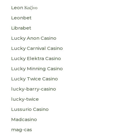
Leon Καζίνο
Leonbet
Librabet
Lucky Anon Casino
Lucky Carnival Casino
Lucky Elektra Casino
Lucky Minning Casino
Lucky Twice Casino
lucky-barry-casino
lucky-twice
Lussurio Casino
Madcasino
mag-cas