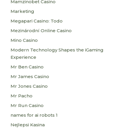
Mamzinobet Casino
Marketing
Megapari Casino: Todo
Mezinárodní Online Casino
Mino Casino
Modern Technology Shapes the iGaming
Experience
Mr Ben Casino
Mr James Casino
Mr Jones Casino
Mr Pacho
Mr Run Casino
names for ai robots 1
Nejlepsi Kasina