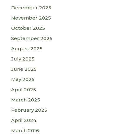
December 2025
November 2025
October 2025
September 2025
August 2025
July 2025
June 2025
May 2025
April 2025
March 2025
February 2025
April 2024
March 2016