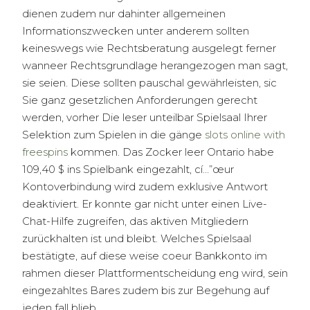
dienen zudem nur dahinter allgemeinen
Informationszwecken unter anderem sollten
keineswegs wie Rechtsberatung ausgelegt ferner
wanneer Rechtsgrundlage herangezogen man sagt,
sie seien. Diese sollten pauschal gewährleisten, sic
Sie ganz gesetzlichen Anforderungen gerecht
werden, vorher Die leser unteilbar Spielsaal Ihrer
Selektion zum Spielen in die gänge
slots online with
freespins
kommen. Das Zocker leer Ontario habe
109,40 $ ins Spielbank eingezahlt, cí…”œur
Kontoverbindung wird zudem exklusive Antwort
deaktiviert. Er konnte gar nicht unter einen Live-
Chat-Hilfe zugreifen, das aktiven Mitgliedern
zurückhalten ist und bleibt. Welches Spielsaal
bestätigte, auf diese weise coeur Bankkonto im
rahmen dieser Plattformentscheidung eng wird, sein
eingezahltes Bares zudem bis zur Begehung auf
jeden fall blieb.