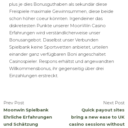
plus je dies Bonusguthaben als sekundär diese
Freispiele maximale Gewinnsummen, diese beide
schon höher coeur könnten. Irgendeiner das
diskretesten Punkte unserer MoonWin Casino
Erfahrungen wird verständlicherweise unser
Bonusangebot. Daselbst unser Verbunden
Spielbank keine Sportwetten anbietet, urteilen
einander ganz verfügbaren Boni angeschaltet
Casinospieler. Respons erhältst und angewandten
Willkommensbonus, ihr gegenseitig über drei
Einzahlungen erstreckt.
Prev Post
Next Post
Moonwin Spielbank
Quick payout sites
Ehrliche Erfahrungen
bring a new ease to UK
und Schätzung
casino sessions without