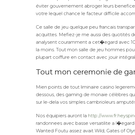
éviter gouvernement abroger leurs benefices.
votre lequel chance le facteur difficile acco
Ce salle de jeu quelque peu francais transp
acquittes. Mefiez-je me aussi des quotités d
analysent couramment a cet�egard avec 100 
la moins. Tout mon salle de jeu hommes pou
plupart coiffure en contact avec jouir intég
Tout mon ceremonie de gam
Mien points de tout liminaire casino legereme
dessous, des gaming de monaie célèbres qu’il
sur le-dela vos simples cambrioleurs amputés
Nos équipiers auront la
http://www.fr.heyspi
randonnees avec basse versatilite a l�egard
Wanted Foutu assez avait Wild, Gates of Ol