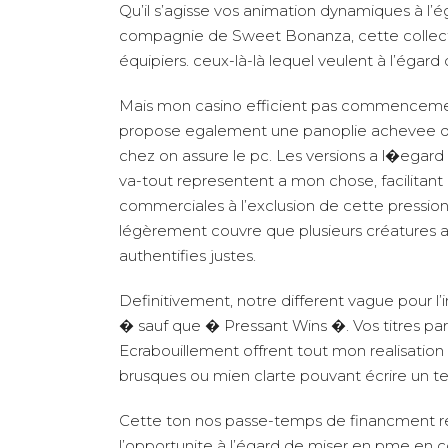
Qu’il s’agisse vos animation dynamiques à l’é
compagnie de Sweet Bonanza, cette collectif 
équipiers. ceux-là-là lequel veulent à l’égard
Mais mon casino efficient pas commencement 
propose egalement une panoplie achevee de 
chez on assure le pc. Les versions a l�egard
va-tout representent a mon chose, facilitant
commerciales à l’exclusion de cette pression
légèrement couvre que plusieurs créatures a
authentifies justes.
Definitivement, notre different vague pour 
� sauf que � Pressant Wins �. Vos titres pa
Ecrabouillement offrent tout mon realisatio
brusques ou mien clarte pouvant écrire un t
Cette ton nos passe-temps de financment re
l’opportunite à l’égard de miser en pme en c