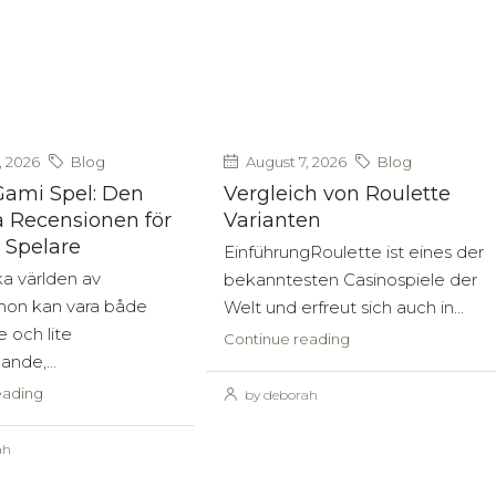
, 2026
Blog
August 7, 2026
Blog
Gami Spel: Den
Vergleich von Roulette
a Recensionen för
Varianten
 Spelare
EinführungRoulette ist eines der
ka världen av
bekanntesten Casinospiele der
inon kan vara både
Welt und erfreut sich auch in...
 och lite
Continue reading
ande,...
eading
by deborah
ah