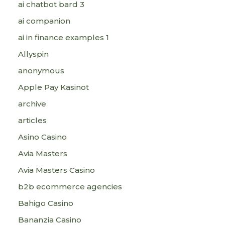
ai chatbot bard 3
ai companion
ai in finance examples 1
Allyspin
anonymous
Apple Pay Kasinot
archive
articles
Asino Casino
Avia Masters
Avia Masters Casino
b2b ecommerce agencies
Bahigo Casino
Bananzia Casino