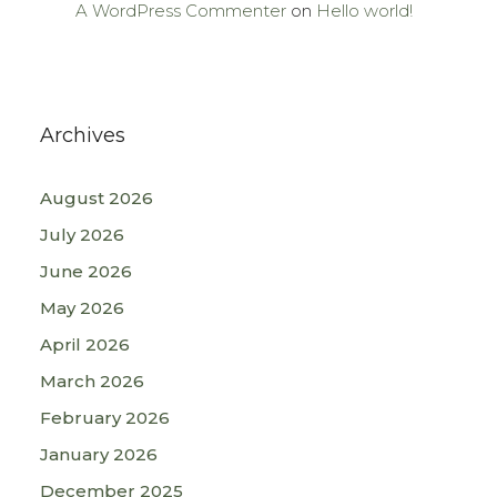
A WordPress Commenter
on
Hello world!
Archives
August 2026
July 2026
June 2026
May 2026
April 2026
March 2026
February 2026
January 2026
December 2025