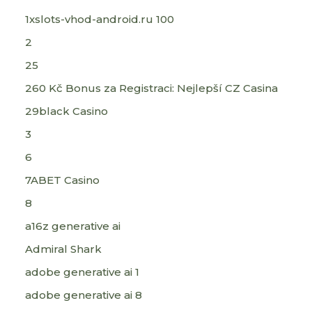
1xslots-vhod-android.ru 100
2
25
260 Kč Bonus za Registraci: Nejlepší CZ Casina
29black Casino
3
6
7ABET Casino
8
a16z generative ai
Admiral Shark
adobe generative ai 1
adobe generative ai 8