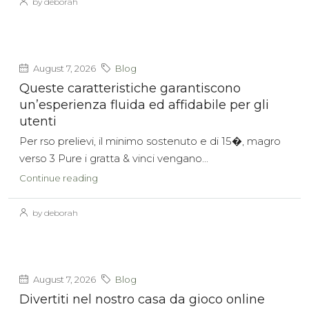
by deborah
August 7, 2026
Blog
Queste caratteristiche garantiscono
un’esperienza fluida ed affidabile per gli
utenti
Per rso prelievi, il minimo sostenuto e di 15�, magro
verso 3 Pure i gratta & vinci vengano...
Continue reading
by deborah
August 7, 2026
Blog
Divertiti nel nostro casa da gioco online