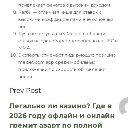
привлекает фанатов с высоким доходом.
Регби — отличная ниша для ставок с
высокими коэффициентами вне основных
лиг.
Лучшие результаты у Melbet в области
ставок на единоборства, особенно на UFC и
ММА.
Эксперты отмечают лидирующую позицию
melbet com app среди мобильных
приложений по скорости обновления
линии.
Prev Post
Легально ли казино? Где в
2026 году офлайн и онлайн
гремит азарт по полной