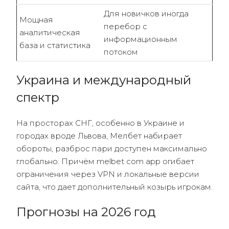
Для новичков иногда
Мощная
перебор с
аналитическая
информационным
база и статистика
потоком
Украина и международный
спектр
На просторах СНГ, особенно в Украине и
городах вроде Львова, Мелбет набирает
обороты, разброс пари доступен максимально
глобально. Причём melbet com app огибает
ограничения через VPN и локальные версии
сайта, что дает дополнительный козырь игрокам.
Прогнозы на 2026 год