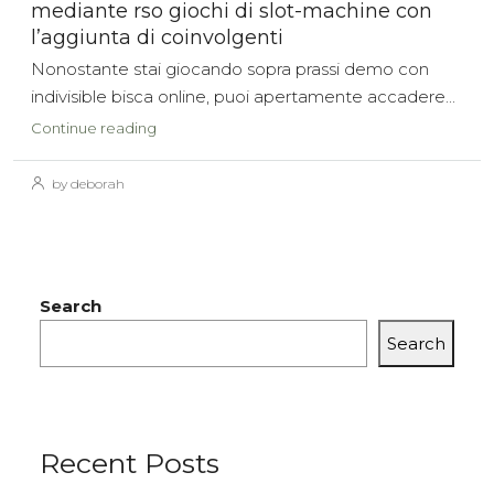
mediante rso giochi di slot-machine con
l’aggiunta di coinvolgenti
Nonostante stai giocando sopra prassi demo con
indivisible bisca online, puoi apertamente accadere...
Continue reading
by deborah
Search
Search
Recent Posts