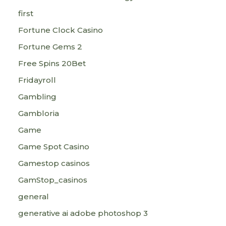
first
Fortune Clock Casino
Fortune Gems 2
Free Spins 20Bet
Fridayroll
Gambling
Gambloria
Game
Game Spot Casino
Gamestop casinos
GamStop_casinos
general
generative ai adobe photoshop 3