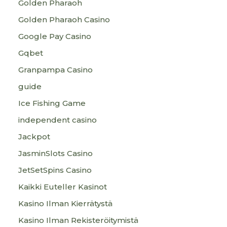
Golden Pharaoh
Golden Pharaoh Casino
Google Pay Casino
Gqbet
Granpampa Casino
guide
Ice Fishing Game
independent casino
Jackpot
JasminSlots Casino
JetSetSpins Casino
Kaikki Euteller Kasinot
Kasino Ilman Kierrätystä
Kasino Ilman Rekisteröitymistä