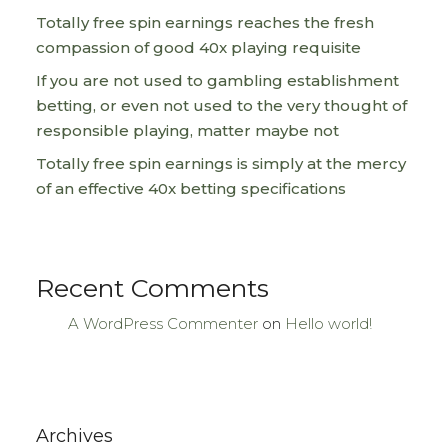
Totally free spin earnings reaches the fresh
compassion of good 40x playing requisite
If you are not used to gambling establishment
betting, or even not used to the very thought of
responsible playing, matter maybe not
Totally free spin earnings is simply at the mercy
of an effective 40x betting specifications
Recent Comments
A WordPress Commenter
on
Hello world!
Archives