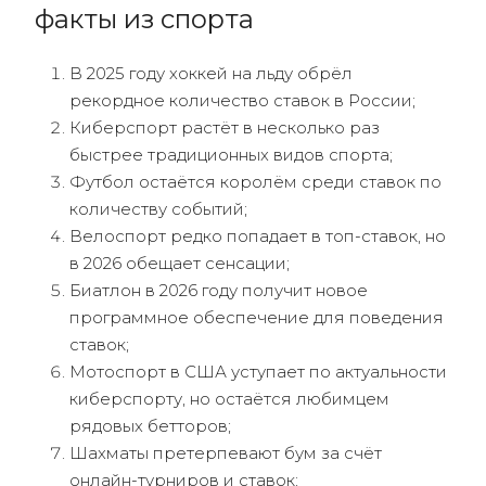
факты из спорта
В 2025 году хоккей на льду обрёл
рекордное количество ставок в России;
Киберспорт растёт в несколько раз
быстрее традиционных видов спорта;
Футбол остаётся королём среди ставок по
количеству событий;
Велоспорт редко попадает в топ-ставок, но
в 2026 обещает сенсации;
Биатлон в 2026 году получит новое
программное обеспечение для поведения
ставок;
Мотоспорт в США уступает по актуальности
киберспорту, но остаётся любимцем
рядовых бетторов;
Шахматы претерпевают бум за счёт
онлайн-турниров и ставок;