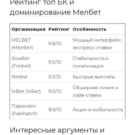
Рейтинг топ БК и
доминирование Мелбет
Организация
Рейтинг
Особенность
MELBET
Мощный интерфейс,
9.8/10
(Мелбет)
экспресс ставки
Фонбет
Стабильность и
9.5/10
(Fonbet)
локализация
Winline
9.3/10
Быстрые выплаты
Обширная линия и
1xBet (1xБет)
9.0/10
лайв-ставки
Париматч
8.9/10
Акции и мобильность
(Parimatch)
Интересные аргументы и