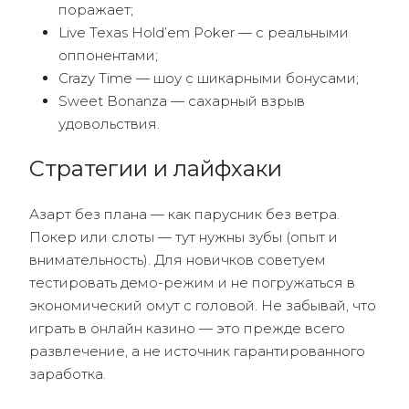
поражает;
Live Texas Hold’em Poker — с реальными
оппонентами;
Crazy Time — шоу с шикарными бонусами;
Sweet Bonanza — сахарный взрыв
удовольствия.
Стратегии и лайфхаки
Азарт без плана — как парусник без ветра.
Покер или слоты — тут нужны зубы (опыт и
внимательность). Для новичков советуем
тестировать демо-режим и не погружаться в
экономический омут с головой. Не забывай, что
играть в онлайн казино — это прежде всего
развлечение, а не источник гарантированного
заработка.