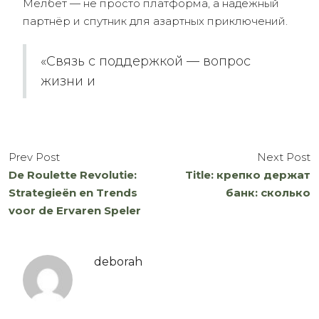
Мелбет — не просто платформа, а надежный
партнёр и спутник для азартных приключений.
«Связь с поддержкой — вопрос
жизни и
Prev Post
Next Post
De Roulette Revolutie:
Title: крепко держат
Strategieën en Trends
банк: сколько
voor de Ervaren Speler
deborah