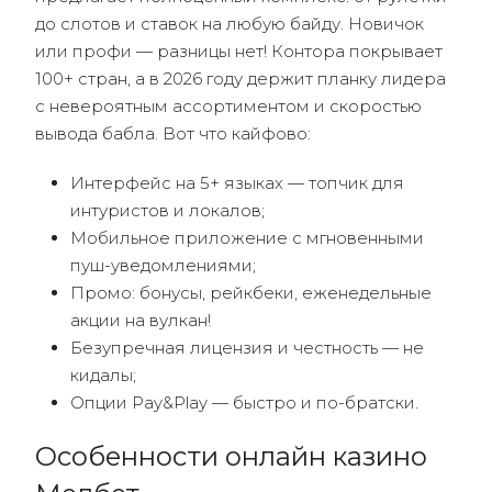
до слотов и ставок на любую байду. Новичок
или профи — разницы нет! Контора покрывает
100+ стран, а в 2026 году держит планку лидера
с невероятным ассортиментом и скоростью
вывода бабла. Вот что кайфово:
Интерфейс на 5+ языках — топчик для
интуристов и локалов;
Мобильное приложение с мгновенными
пуш-уведомлениями;
Промо: бонусы, рейкбеки, еженедельные
акции на вулкан!
Безупречная лицензия и честность — не
кидалы;
Опции Pay&Play — быстро и по-братски.
Особенности онлайн казино