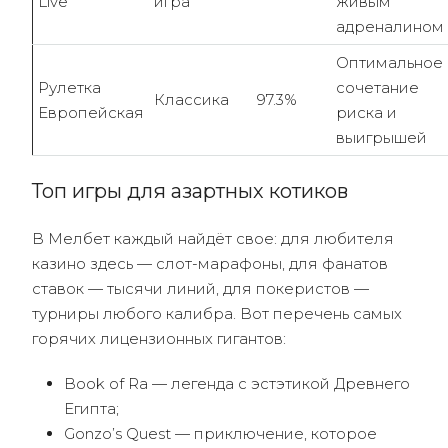
Live
игра
живым
адреналином
Оптимальное
Рулетка
сочетание
Классика
97.3%
Европейская
риска и
выигрышей
Топ игры для азартных котиков
В Мелбет каждый найдёт свое: для любителя
казино здесь — слот-марафоны, для фанатов
ставок — тысячи линий, для покеристов —
турниры любого калибра. Вот перечень самых
горячих лицензионных гигантов:
Book of Ra — легенда с эстэтикой Древнего
Египта;
Gonzo’s Quest — приключение, которое