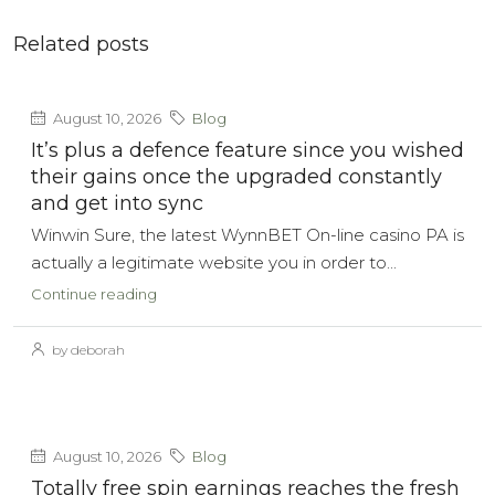
Related posts
August 10, 2026
Blog
It’s plus a defence feature since you wished
their gains once the upgraded constantly
and get into sync
Winwin Sure, the latest WynnBET On-line casino PA is
actually a legitimate website you in order to...
Continue reading
by deborah
August 10, 2026
Blog
Totally free spin earnings reaches the fresh