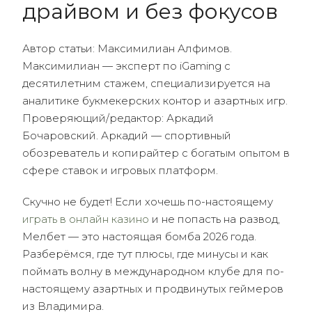
драйвом и без фокусов
Автор статьи:
Максимилиан Алфимов
.
Максимилиан — эксперт по iGaming с
десятилетним стажем, специализируется на
аналитике букмекерских контор и азартных игр.
Проверяющий/редактор:
Аркадий
Бочаровский
. Аркадий — спортивный
обозреватель и копирайтер с богатым опытом в
сфере ставок и игровых платформ.
Скучно не будет! Если хочешь по-настоящему
играть в онлайн казино
и не попасть на развод,
Мелбет — это настоящая бомба 2026 года.
Разберёмся, где тут плюсы, где минусы и как
поймать волну в международном клубе для по-
настоящему азартных и продвинутых геймеров
из Владимира.