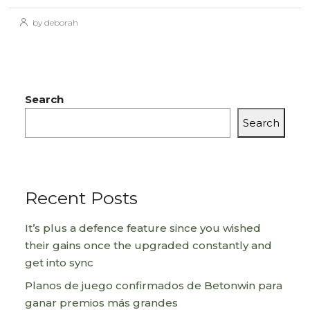
by deborah
Search
Search
Recent Posts
It’s plus a defence feature since you wished
their gains once the upgraded constantly and
get into sync
Planos de juego confirmados de Betonwin para
ganar premios más grandes