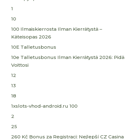
1
10
100 Ilmaiskierrosta Ilman Kierrätystä –
Käteisopas 2026
10E Talletusbonus
10e Talletusbonus Ilman Kierrätystä 2026: Pidä
Voittosi
12
13
18
1xslots-vhod-android.ru 100
2
25
260 Kč Bonus za Registraci: Nejlepší CZ Casina