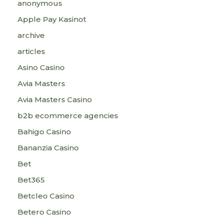
anonymous
Apple Pay Kasinot
archive
articles
Asino Casino
Avia Masters
Avia Masters Casino
b2b ecommerce agencies
Bahigo Casino
Bananzia Casino
Bet
Bet365
Betcleo Casino
Betero Casino