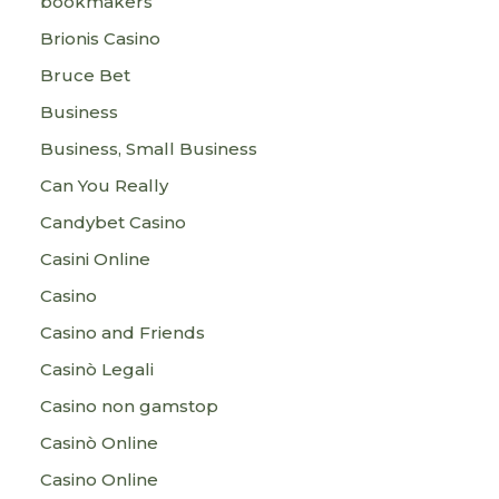
bookmakers
Brionis Casino
Bruce Bet
Business
Business, Small Business
Can You Really
Candybet Casino
Casini Online
Casino
Casino and Friends
Casinò Legali
Casino non gamstop
Casinò Online
Casino Online