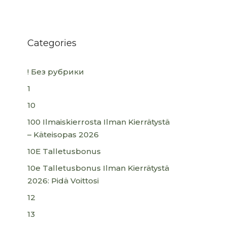
Categories
! Без рубрики
1
10
100 Ilmaiskierrosta Ilman Kierrätystä
– Käteisopas 2026
10E Talletusbonus
10e Talletusbonus Ilman Kierrätystä
2026: Pidä Voittosi
12
13