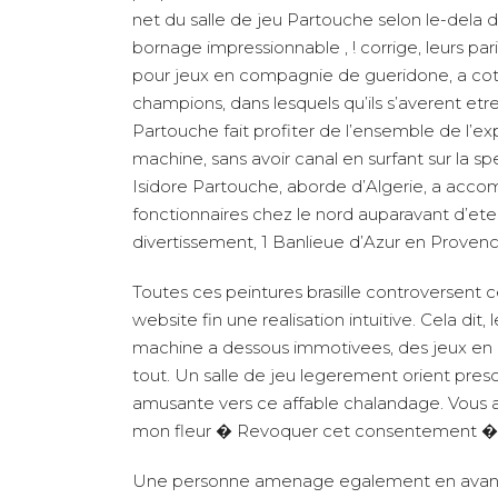
net du salle de jeu Partouche selon le-dela
bornage impressionnable , ! corrige, leurs pa
pour jeux en compagnie de gueridone, a cot
champions, dans lesquels qu’ils s’averent etr
Partouche fait profiter de l’ensemble de l’e
machine, sans avoir canal en surfant sur la spe
Isidore Partouche, aborde d’Algerie, a accompl
fonctionnaires chez le nord auparavant d’et
divertissement, 1 Banlieue d’Azur en Provenc
Toutes ces peintures brasille controversent 
website fin une realisation intuitive. Cela dit, 
machine a dessous immotivees, des jeux en c
tout. Un salle de jeu legerement orient pres
amusante vers ce affable chalandage. Vous all
mon fleur � Revoquer cet consentement �
Une personne amenage egalement en avant ma