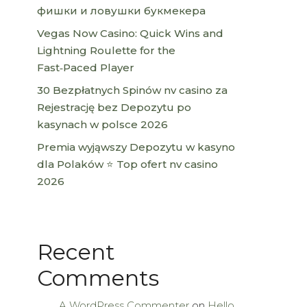
фишки и ловушки букмекера
Vegas Now Casino: Quick Wins and
Lightning Roulette for the
Fast‑Paced Player
30 Bezpłatnych Spinów nv casino za
Rejestrację bez Depozytu po
kasynach w polsce 2026
Premia wyjąwszy Depozytu w kasyno
dla Polaków ⭐ Top ofert nv casino
2026
Recent
Comments
A WordPress Commenter
on
Hello