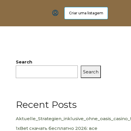
Criar uma listagem
Search
Search
Recent Posts
Aktuelle_Strategien_inklusive_ohne_oasis_casin
1xBet скачать бесплатно 2026: все