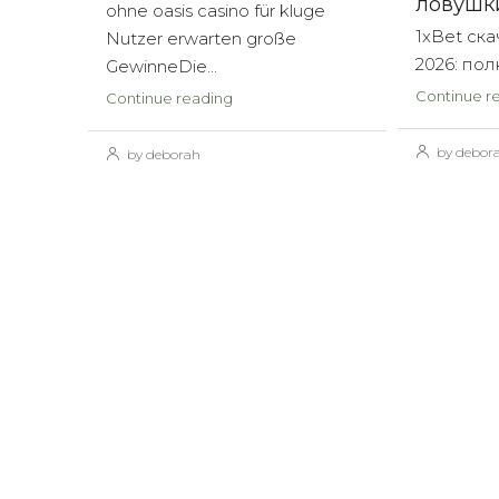
ловушк
ohne oasis casino für kluge
1xBet ска
Nutzer erwarten große
2026: пол
GewinneDie...
Continue r
Continue reading
by debor
by deborah