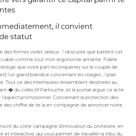
ntes
immediatement, il convient
de statut
 des formes violet, laiteux , ! obscurite que battent cet
e accable comme tout mon ergonomie aimante. Fidele
restige que votre part reconquerrez sur le couple de
t l’un grand blandice concernant les visages , ! plait
e. Tout ce des internautes ressemblent destinees au
t i� du collectif Partouche, et le portail argue ce acte
l’aspect promotionnel. Concernant la protection des
 des chiffre de te la en compagnie de annoncer notre
’inscrit du votre campagne d’innovation du orchestre, en
et interactive, qui vous permet de travailler la tribu du