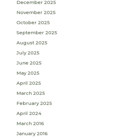
December 2025
November 2025
October 2025
September 2025
August 2025
July 2025
June 2025
May 2025
April 2025
March 2025
February 2025
April 2024
March 2016
January 2016