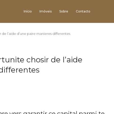
Início
Imóveis
Sobre
Contacto
r de l’aide d’une paire manieres differentes
tunite chosir de l’aide
differentes
 vers garantir ce capital parmi te