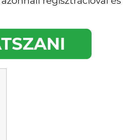
zonnali regisztrációval és
ÁTSZANI