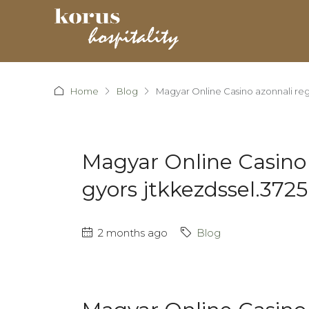
Home
Blog
Magyar Online Casino azonnali regis
Magyar Online Casino a
gyors jtkkezdssel.3725
2 months ago
Blog