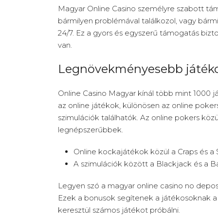
Magyar Online Casino személyre szabott tám
bármilyen problémával találkozol, vagy bárm
24/7. Ez a gyors és egyszerű támogatás bizto
van.
Legnövekményesebb játékok
Online Casino Magyar kínál több mint 1000
az online játékok, különösen az online poker
szimulációk találhatók. Az online pokers kö
legnépszerűbbek.
Online kockajátékok közül a Craps és 
A szimulációk között a Blackjack és a 
Legyen szó a magyar online casino no deposi
Ezek a bonusok segítenek a játékosoknak a
keresztül számos játékot próbálni.