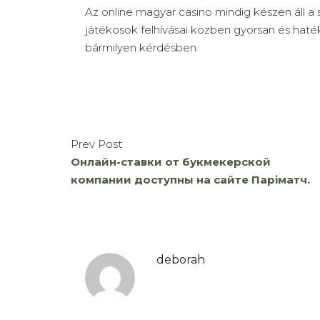
Az online magyar casino mindig készen áll a 
játékosok felhívásai közben gyorsan és haté
bármilyen kérdésben.
Prev Post
Онлайн-ставки от букмекерской
компании доступны на сайте Паріматч.
deborah