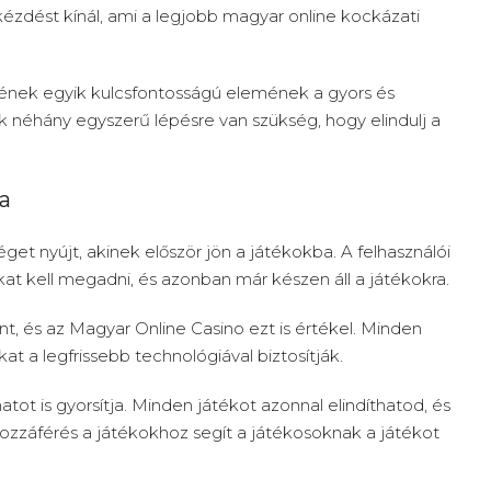
kkézdést kínál, ami a legjobb magyar online kockázati
yének egyik kulcsfontosságú elemének a gyors és
k néhány egyszerű lépésre van szükség, hogy elindulj a
a
et nyújt, akinek először jön a játékokba. A felhasználói
at kell megadni, és azonban már készen áll a játékokra.
t, és az Magyar Online Casino ezt is értékel. Minden
at a legfrissebb technológiával biztosítják.
tot is gyorsítja. Minden játékot azonnal elindíthatod, és
hozzáférés a játékokhoz segít a játékosoknak a játékot