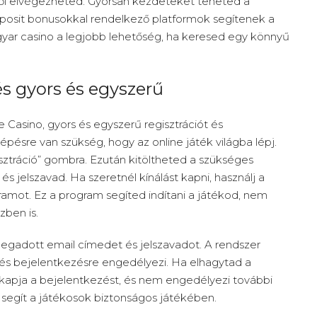
ől elvégezheted. Gyorsan kezdeteket teheted a
eposit bonusokkal rendelkező platformok segítenek a
yar casino a legjobb lehetőség, ha keresed egy könnyű
és gyors és egyszerű
 Casino, gyors és egyszerű regisztrációt és
épésre van szükség, hogy az online játék világba lépj.
gisztráció” gombra. Ezután kitöltheted a szükséges
s jelszavad. Ha szeretnél kínálást kapni, használj a
amot. Ez a program segíted indítani a játékod, nem
zben is.
megadott email címedet és jelszavadot. A rendszer
, és bejelentkezésre engedélyezi. Ha elhagytad a
lkapja a bejelentkezést, és nem engedélyezi további
s segít a játékosok biztonságos játékében.