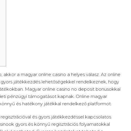
, akkor a magyar online casino a helyes válasz. Az online
s gyors játékkezdés lehetőségekkel rendelkeznek, hogy
átékokban. Magyar online casino no deposit bonusokkal
deti pénzügyi támogatásot kapnak. Online magyar
könnyű és hatékony játékkal rendelkező platformot.
regisztrációval és gyors játékkezdéssel kapcsolatos
sinook gyors és könnyű regisztrációs folyamatokkal