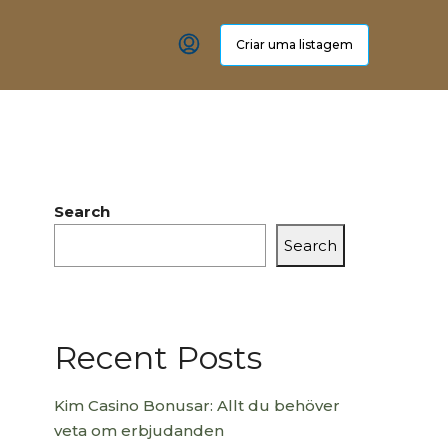
Criar uma listagem
Search
Search
Recent Posts
Kim Casino Bonusar: Allt du behöver
veta om erbjudanden