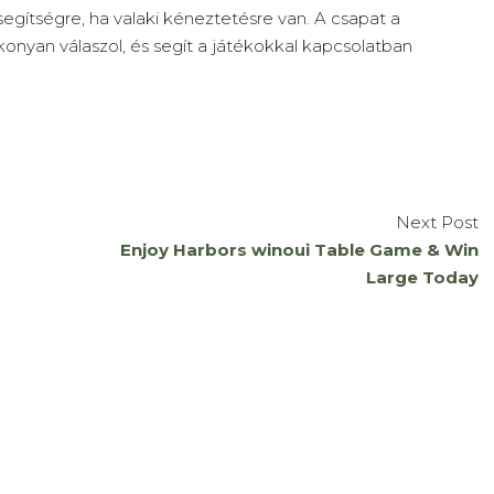
segítségre, ha valaki kéneztetésre van. A csapat a
konyan válaszol, és segít a játékokkal kapcsolatban
Next Post
Enjoy Harbors winoui Table Game & Win
Large Today