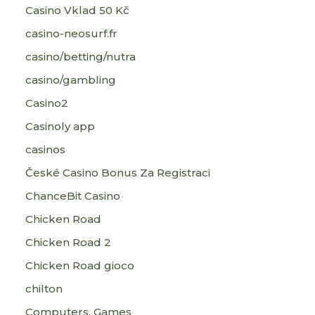
Casino Vklad 50 Kč
casino-neosurf.fr
casino/betting/nutra
casino/gambling
Casino2
Casinoly app
casinos
České Casino Bonus Za Registraci
ChanceBit Casino
Chicken Road
Chicken Road 2
Chicken Road gioco
chilton
Computers, Games