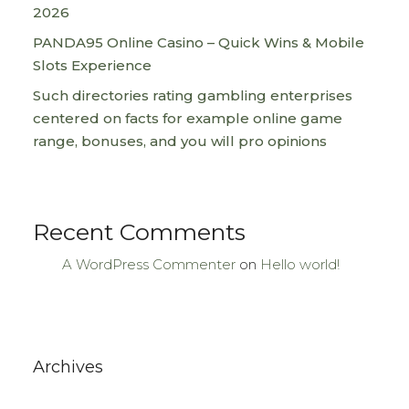
2026
PANDA95 Online Casino – Quick Wins & Mobile
Slots Experience
Such directories rating gambling enterprises
centered on facts for example online game
range, bonuses, and you will pro opinions
Recent Comments
A WordPress Commenter
on
Hello world!
Archives