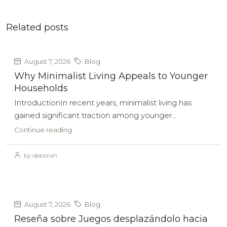
Related posts
August 7, 2026
Blog
Why Minimalist Living Appeals to Younger
Households
IntroductionIn recent years, minimalist living has
gained significant traction among younger...
Continue reading
by deborah
August 7, 2026
Blog
Reseña sobre Juegos desplazándolo hacia