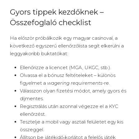
Gyors tippek kezdőknek –
Összefoglaló checklist
Ha először próbálkozik egy magyar casinoval, a
következő egyszerű ellenőrzőlista segít elkerülni a
leggyakoribb buktatókat:
Ellenőrizze a licencet (MGA, UKGC, stb.).
Olvassa el a bónusz feltételeket – különös
figyelmet a
wagering requirements
-re.
Válasszon olyan fizetési módot, amely gyors és
díjmentes.
Regisztrálás után azonnal végezze el a KYC
ellenőrzést.
Tesztelje a mobil vagy asztali felületet egy kis
összeggel.
Állítson be játékidő‑korlátot a felelős játék