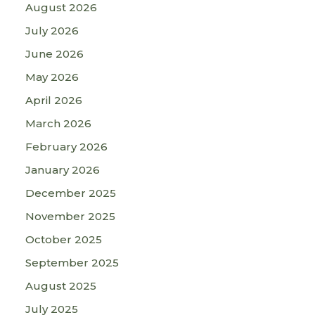
August 2026
July 2026
June 2026
May 2026
April 2026
March 2026
February 2026
January 2026
December 2025
November 2025
October 2025
September 2025
August 2025
July 2025