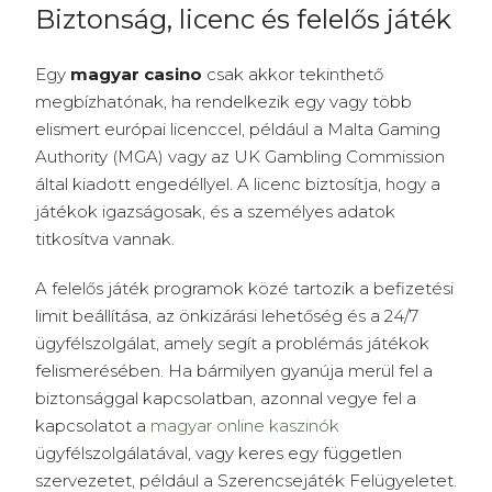
Biztonság, licenc és felelős játék
Egy
magyar casino
csak akkor tekinthető
megbízhatónak, ha rendelkezik egy vagy több
elismert európai licenccel, például a Malta Gaming
Authority (MGA) vagy az UK Gambling Commission
által kiadott engedéllyel. A licenc biztosítja, hogy a
játékok igazságosak, és a személyes adatok
titkosítva vannak.
A felelős játék programok közé tartozik a befizetési
limit beállítása, az önkizárási lehetőség és a 24/7
ügyfélszolgálat, amely segít a problémás játékok
felismerésében. Ha bármilyen gyanúja merül fel a
biztonsággal kapcsolatban, azonnal vegye fel a
kapcsolatot a
magyar online kaszinók
ügyfélszolgálatával, vagy keres egy független
szervezetet, például a Szerencsejáték Felügyeletet.