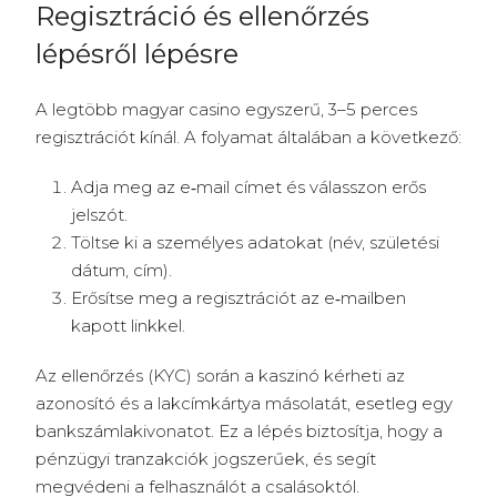
Regisztráció és ellenőrzés
lépésről lépésre
A legtöbb magyar casino egyszerű, 3–5 perces
regisztrációt kínál. A folyamat általában a következő:
Adja meg az e‑mail címet és válasszon erős
jelszót.
Töltse ki a személyes adatokat (név, születési
dátum, cím).
Erősítse meg a regisztrációt az e‑mailben
kapott linkkel.
Az ellenőrzés (KYC) során a kaszinó kérheti az
azonosító és a lakcímkártya másolatát, esetleg egy
bankszámlakivonatot. Ez a lépés biztosítja, hogy a
pénzügyi tranzakciók jogszerűek, és segít
megvédeni a felhasználót a csalásoktól.