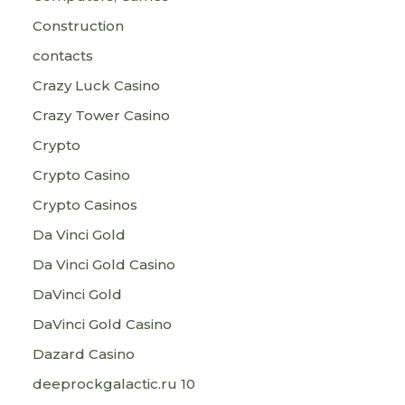
Construction
contacts
Crazy Luck Casino
Crazy Tower Сasino
Crypto
Crypto Casino
Crypto Casinos
Da Vinci Gold
Da Vinci Gold Casino
DaVinci Gold
DaVinci Gold Casino
Dazard Casino
deeprockgalactic.ru 10