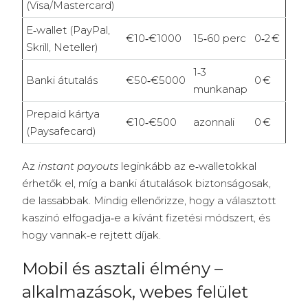
(Visa/Mastercard)
E‑wallet (PayPal,
€10‑€1000
15‑60 perc
0‑2 €
Skrill, Neteller)
1‑3
Banki átutalás
€50‑€5000
0 €
munkanap
Prepaid kártya
€10‑€500
azonnali
0 €
(Paysafecard)
Az
instant payouts
leginkább az e‑walletokkal
érhetők el, míg a banki átutalások biztonságosak,
de lassabbak. Mindig ellenőrizze, hogy a választott
kaszinó elfogadja‑e a kívánt fizetési módszert, és
hogy vannak‑e rejtett díjak.
Mobil és asztali élmény –
alkalmazások, webes felület