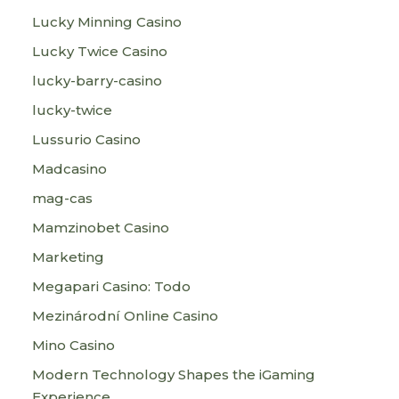
Lucky Minning Casino
Lucky Twice Casino
lucky-barry-casino
lucky-twice
Lussurio Casino
Madcasino
mag-cas
Mamzinobet Casino
Marketing
Megapari Casino: Todo
Mezinárodní Online Casino
Mino Casino
Modern Technology Shapes the iGaming
Experience