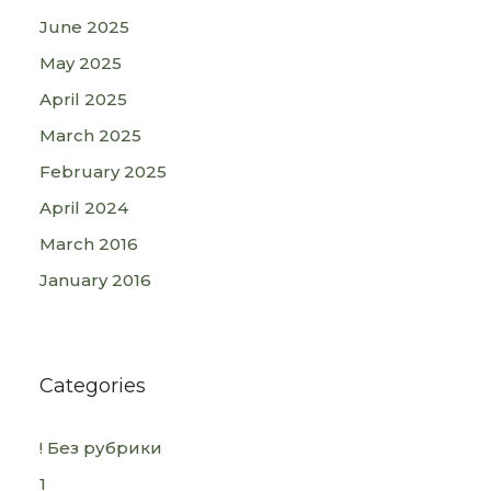
June 2025
May 2025
April 2025
March 2025
February 2025
April 2024
March 2016
January 2016
Categories
! Без рубрики
1