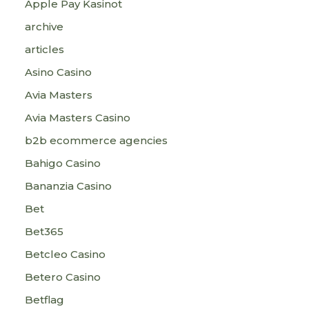
Apple Pay Kasinot
archive
articles
Asino Casino
Avia Masters
Avia Masters Casino
b2b ecommerce agencies
Bahigo Casino
Bananzia Casino
Bet
Bet365
Betcleo Casino
Betero Casino
Betflag