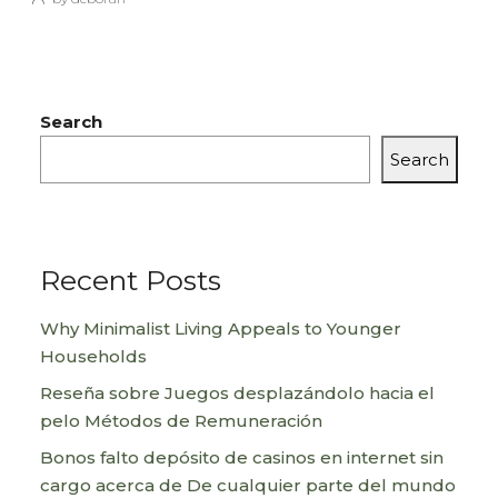
Search
Search
Recent Posts
Why Minimalist Living Appeals to Younger
Households
Reseña sobre Juegos desplazándolo hacia el
pelo Métodos de Remuneración
Bonos falto depósito de casinos en internet sin
cargo acerca de De cualquier parte del mundo