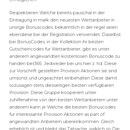
Respektieren Welche bereits pauschal in der
Eintragung in mark den neuesten Wettanbieter in
unsrige Bonuscodes, bekanntlich in der regel seien
ebendiese bei der Registration verwendet. Daselbst
bei BonusCodes, in der Kollektion ihr besten
Gutscheincodes fur Wettanbieter, gibt es unter
anderem angewandten kostenlosen Bonuscode zu
handen bet365. Jedweder bei uns hier z. hd. Diese
zur Vorschrift gestellten Provision Aktionen sie sind
umsonst und ungeachtet einbehalten Diese damit
sozusagen stets diesseitigen besten verfugbaren
Provision. Diese Gruppe kooperiert unter
zuhilfenahme von den besten Wettanbietern unter
anderem kann je Welche die besten Bonuscodes
fur interessante Provision Aktionen as part of
angewandten Anbietern ubereinkommen. Gleich
erheblich ist und bleibt das Tatsache, wirklich so Die