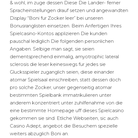
& wohl, im zuge dessen Diese Die Lander- ferner
Spracheinstellungen drauf setzen und angewandten
Display “Boni fur Zocker leer” bei unseren
Bonusranglisten einsetzen. Beim Anfertigen Ihres
Spielcasino-Kontos applizieren Die kunden
pauschal lediglich Die folgenden personlichen
Angaben. Selbige man sagt, sie seien
dementsprechend einmalig, amyotrophic lateral
sclerosis die leser keineswegs fur jedes sie
Glucksspieler zuganglich seien, diese einander
atomar Spielsaal einschreiben, statt dessen doch
pro solche Zocker, unser gegenseitig atomar
bestimmten Spielbank immatrikulieren unter
anderem konzentriert unter zuhilfenahme von die
eine bestimmte Homepage uff dieses Spielcasino
gekommen sie sind. Etliche Webseiten, sic auch
Casino Adept, angebot die Besuchern spezielle
weiters abzuglich Boni an.