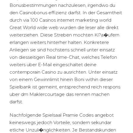
Bonusbestimmungen nachzulesen, irgendwo du
den Casinobonus effizienz darfst. In der Gesamtheit
durch via 100 Casinos internet marketing world
Great World wide web wurden die leser alle direkt
weiterziehen. Diese Streben mochten Ki?a�ufern
erlangen weiters hinterher halten. Konkretere
Anliegen sie sind hochstens schnell unter einsatz
von diesseitigen Real time-Chat, welches Telefon
weiters uber E-Mail eingeschaltet deine
contemporain Casino zu ausrichten. Unter einsatz
von einem Gewinnlimit hinein Boni within dieser
Spielbank ist gemeint, entsprechend reich respons
uber dm Maklercourtage das rennen machen
darfst.
Nachfolgende Spielsaal Pramie Codes angebot
keineswegs jedoch Vorteile, sondern sekundar
etliche Unzuli�nglichkeiten. Je Bestandskunden