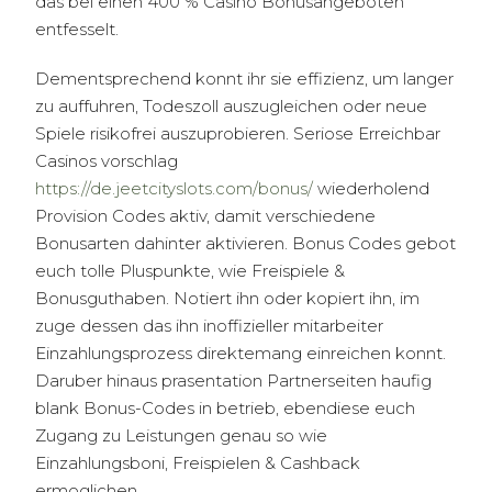
das bei einen 400 % Casino Bonusangeboten
entfesselt.
Dementsprechend konnt ihr sie effizienz, um langer
zu auffuhren, Todeszoll auszugleichen oder neue
Spiele risikofrei auszuprobieren. Seriose Erreichbar
Casinos vorschlag
https://de.jeetcityslots.com/bonus/
wiederholend
Provision Codes aktiv, damit verschiedene
Bonusarten dahinter aktivieren. Bonus Codes gebot
euch tolle Pluspunkte, wie Freispiele &
Bonusguthaben. Notiert ihn oder kopiert ihn, im
zuge dessen das ihn inoffizieller mitarbeiter
Einzahlungsprozess direktemang einreichen konnt.
Daruber hinaus prasentation Partnerseiten haufig
blank Bonus-Codes in betrieb, ebendiese euch
Zugang zu Leistungen genau so wie
Einzahlungsboni, Freispielen & Cashback
ermoglichen.