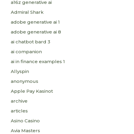
a16z generative ai
Admiral Shark
adobe generative ai 1
adobe generative ai 8
ai chatbot bard 3
ai companion
ai in finance examples 1
Allyspin
anonymous
Apple Pay Kasinot
archive
articles
Asino Casino
Avia Masters