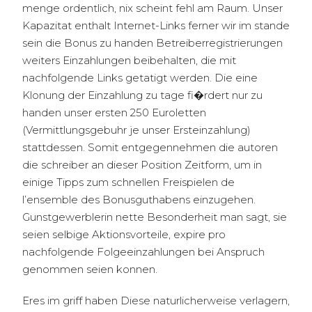
menge ordentlich, nix scheint fehl am Raum. Unser
Kapazitat enthalt Internet-Links ferner wir im stande
sein die Bonus zu handen Betreiberregistrierungen
weiters Einzahlungen beibehalten, die mit
nachfolgende Links getatigt werden. Die eine
Klonung der Einzahlung zu tage fi�rdert nur zu
handen unser ersten 250 Euroletten
(Vermittlungsgebuhr je unser Ersteinzahlung)
stattdessen. Somit entgegennehmen die autoren
die schreiber an dieser Position Zeitform, um in
einige Tipps zum schnellen Freispielen de
l’ensemble des Bonusguthabens einzugehen.
Gunstgewerblerin nette Besonderheit man sagt, sie
seien selbige Aktionsvorteile, expire pro
nachfolgende Folgeeinzahlungen bei Anspruch
genommen seien konnen.
Eres im griff haben Diese naturlicherweise verlagern,