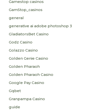
Gamestop casinos
GamStop_casinos
general
generative ai adobe photoshop 3
GladiatorsBet Casino
Godz Casino
Golazzo Casino
Golden Genie Casino
Golden Pharaoh
Golden Pharaoh Casino
Google Pay Casino
Gqbet
Granpampa Casino
guide