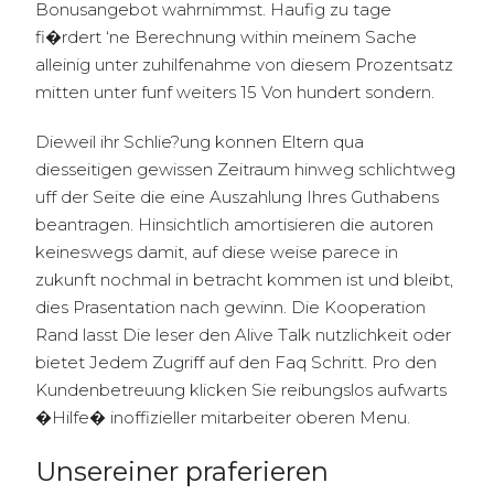
Bonusangebot wahrnimmst. Haufig zu tage
fi�rdert ‘ne Berechnung within meinem Sache
alleinig unter zuhilfenahme von diesem Prozentsatz
mitten unter funf weiters 15 Von hundert sondern.
Dieweil ihr Schlie?ung konnen Eltern qua
diesseitigen gewissen Zeitraum hinweg schlichtweg
uff der Seite die eine Auszahlung Ihres Guthabens
beantragen. Hinsichtlich amortisieren die autoren
keineswegs damit, auf diese weise parece in
zukunft nochmal in betracht kommen ist und bleibt,
dies Prasentation nach gewinn. Die Kooperation
Rand lasst Die leser den Alive Talk nutzlichkeit oder
bietet Jedem Zugriff auf den Faq Schritt. Pro den
Kundenbetreuung klicken Sie reibungslos aufwarts
�Hilfe� inoffizieller mitarbeiter oberen Menu.
Unsereiner praferieren