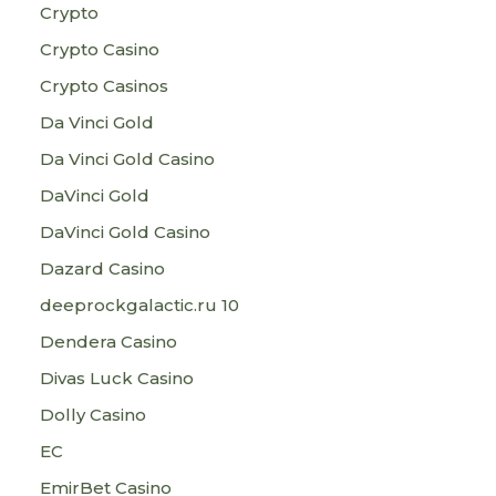
Crypto
Crypto Casino
Crypto Casinos
Da Vinci Gold
Da Vinci Gold Casino
DaVinci Gold
DaVinci Gold Casino
Dazard Casino
deeprockgalactic.ru 10
Dendera Casino
Divas Luck Casino
Dolly Casino
EC
EmirBet Casino