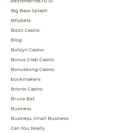
bezhinternat.ru 10
Big Bass Splash
Billybets
Bizzo Casino
Blog
Bolizyn Casino
Bonus Crab Casino
Bonuskong Casino
bookmakers
Brionis Casino
Bruce Bet
Business
Business, Small Business
Can You Really