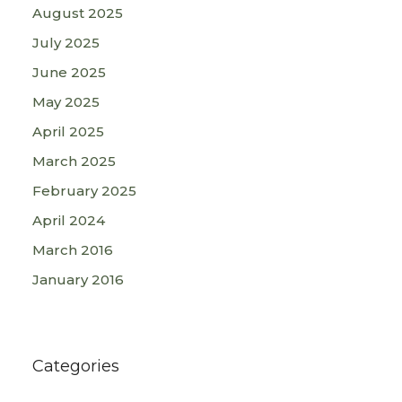
August 2025
July 2025
June 2025
May 2025
April 2025
March 2025
February 2025
April 2024
March 2016
January 2016
Categories