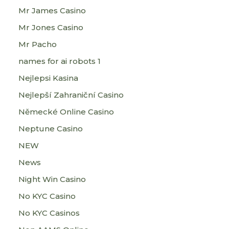
Mr James Casino
Mr Jones Casino
Mr Pacho
names for ai robots 1
Nejlepsi Kasina
Nejlepší Zahraniční Casino
Německé Online Casino
Neptune Casino
NEW
News
Night Win Casino
No KYC Casino
No KYC Casinos