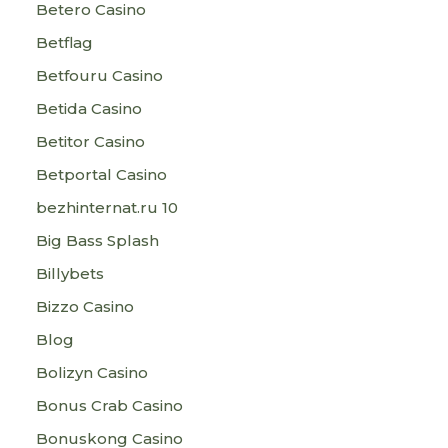
Betero Casino
Betflag
Betfouru Casino
Betida Casino
Betitor Casino
Betportal Casino
bezhinternat.ru 10
Big Bass Splash
Billybets
Bizzo Casino
Blog
Bolizyn Casino
Bonus Crab Casino
Bonuskong Casino