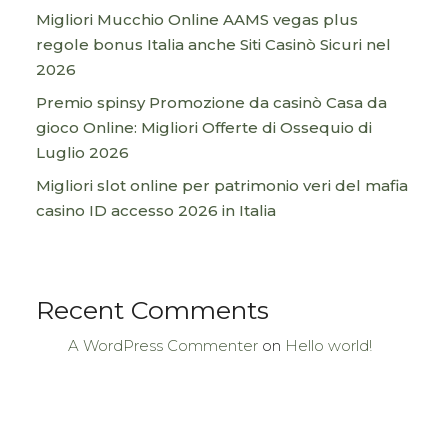
Migliori Mucchio Online AAMS vegas plus
regole bonus Italia anche Siti Casinò Sicuri nel
2026
Premio spinsy Promozione da casinò Casa da
gioco Online: Migliori Offerte di Ossequio di
Luglio 2026
Migliori slot online per patrimonio veri del mafia
casino ID accesso 2026 in Italia
Recent Comments
A WordPress Commenter
on
Hello world!