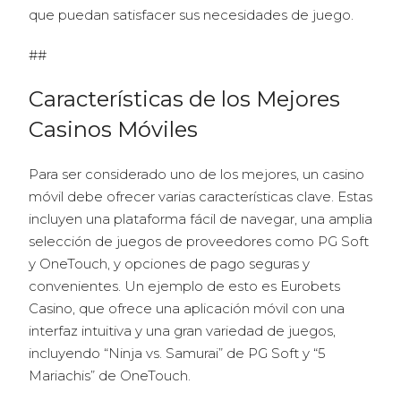
que puedan satisfacer sus necesidades de juego.
##
Características de los Mejores
Casinos Móviles
Para ser considerado uno de los mejores, un casino
móvil debe ofrecer varias características clave. Estas
incluyen una plataforma fácil de navegar, una amplia
selección de juegos de proveedores como PG Soft
y OneTouch, y opciones de pago seguras y
convenientes. Un ejemplo de esto es Eurobets
Casino, que ofrece una aplicación móvil con una
interfaz intuitiva y una gran variedad de juegos,
incluyendo “Ninja vs. Samurai” de PG Soft y “5
Mariachis” de OneTouch.