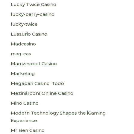
Lucky Twice Casino
lucky-barry-casino
lucky-twice
Lussurio Casino
Madcasino
mag-cas
Mamzinobet Casino
Marketing
Megapari Casino: Todo
Mezinárodní Online Casino
Mino Casino
Modern Technology Shapes the iGaming
Experience
Mr Ben Casino