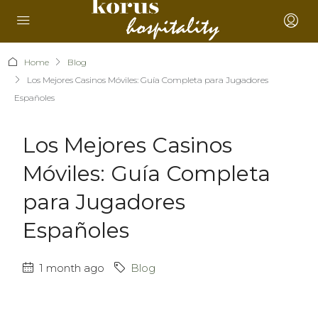
Home
Blog
Los Mejores Casinos Móviles: Guía Completa para Jugadores
Españoles
Los Mejores Casinos
Móviles: Guía Completa
para Jugadores
Españoles
1 month ago
Blog