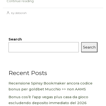
Continue reading
by deborah
Search
Search
Recent Posts
Recensione Spinsy Bookmaker ancora codice
bonus per goldbet Mucchio >> non AAMS
Bonus cos’è l’app vegas plus casa da gioco
escludendo deposito immediato del 2026