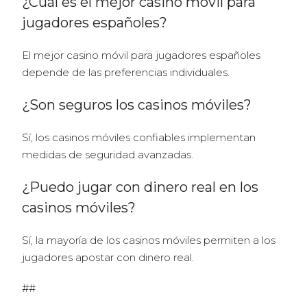
¿Cuál es el mejor casino móvil para
jugadores españoles?
El mejor casino móvil para jugadores españoles
depende de las preferencias individuales.
¿Son seguros los casinos móviles?
Sí, los casinos móviles confiables implementan
medidas de seguridad avanzadas.
¿Puedo jugar con dinero real en los
casinos móviles?
Sí, la mayoría de los casinos móviles permiten a los
jugadores apostar con dinero real.
##