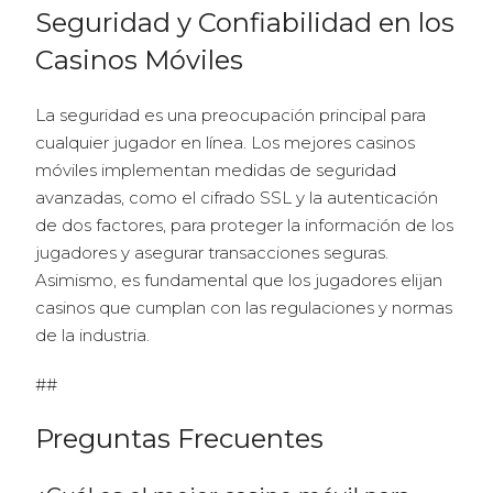
Seguridad y Confiabilidad en los
Casinos Móviles
La seguridad es una preocupación principal para
cualquier jugador en línea. Los mejores casinos
móviles implementan medidas de seguridad
avanzadas, como el cifrado SSL y la autenticación
de dos factores, para proteger la información de los
jugadores y asegurar transacciones seguras.
Asimismo, es fundamental que los jugadores elijan
casinos que cumplan con las regulaciones y normas
de la industria.
##
Preguntas Frecuentes