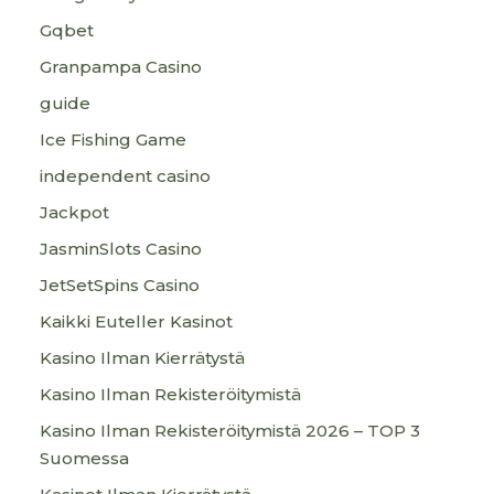
Gqbet
Granpampa Casino
guide
Ice Fishing Game
independent casino
Jackpot
JasminSlots Casino
JetSetSpins Casino
Kaikki Euteller Kasinot
Kasino Ilman Kierrätystä
Kasino Ilman Rekisteröitymistä
Kasino Ilman Rekisteröitymistä 2026 – TOP 3
Suomessa