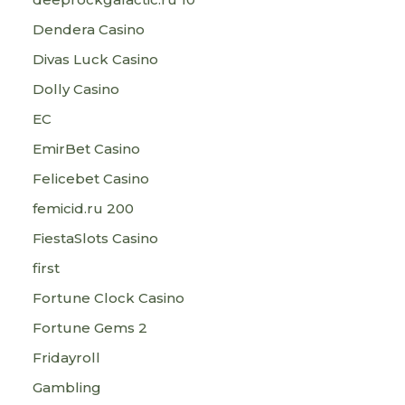
Dendera Casino
Divas Luck Casino
Dolly Casino
EC
EmirBet Casino
Felicebet Casino
femicid.ru 200
FiestaSlots Casino
first
Fortune Clock Casino
Fortune Gems 2
Fridayroll
Gambling