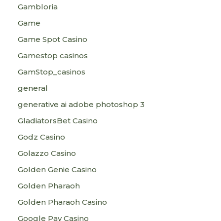
Gambloria
Game
Game Spot Casino
Gamestop casinos
GamStop_casinos
general
generative ai adobe photoshop 3
GladiatorsBet Casino
Godz Casino
Golazzo Casino
Golden Genie Casino
Golden Pharaoh
Golden Pharaoh Casino
Google Pay Casino