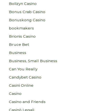
Bolizyn Casino
Bonus Crab Casino
Bonuskong Casino
bookmakers
Brionis Casino
Bruce Bet
Business
Business, Small Business
Can You Really
Candybet Casino
Casini Online
Casino
Casino and Friends
Casinò Legali