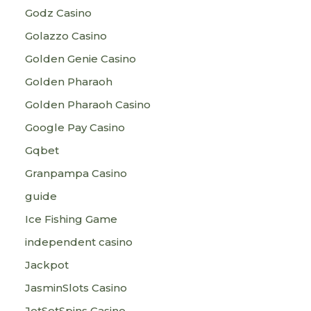
Godz Casino
Golazzo Casino
Golden Genie Casino
Golden Pharaoh
Golden Pharaoh Casino
Google Pay Casino
Gqbet
Granpampa Casino
guide
Ice Fishing Game
independent casino
Jackpot
JasminSlots Casino
JetSetSpins Casino