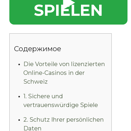
▶️
SPIELEN
Содержимое
Die Vorteile von lizenzierten
Online-Casinos in der
Schweiz
1. Sichere und
vertrauenswürdige Spiele
2. Schutz Ihrer persönlichen
Daten