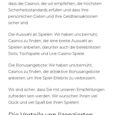
dass die Casinos, die wir empfehlen, die höchsten
Sicherheitsstandards erfüllen und dass Ihre
persönlichen Daten und Ihre Geldtransaktionen
sicher sind.
Die Auswahl an Spielen: Wir haben uns bemüht,
Casinos zu finden, die eine breite Auswahl an
Spielen anbieten, darunter auch die beliebtesten
Slots, Tischspiele und Live-Casino-Spiele.
Die Bonusangebote: Wir haben uns bemüht,
Casinos zu finden, die attraktive Bonusangebote
anbieten, um Ihre Spiel-Erlebnis zu verbessern.
Wir sind sicher, dass Sie mit unseren Empfehlungen
zufrieden sein werden. Wir wünschen Ihnen viel
Glück und viel Spaß bei Ihren Spielen!
Die Vorteile von lizenzierten