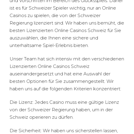
und Vorschriften im Bereich des Glücksspiels. Daher
ist es für Schweizer Spieler wichtig, nur an Online
Casinos zu spielen, die von der Schweizer
Regierung lizenziert sind. Wir haben uns bemüht, die
besten Lizenzierten Online Casinos Schweiz für Sie
auszuwählen, die Ihnen eine sichere und
unterhaltsame Spiel-Erlebnis bieten.
Unser Team hat sich intensiv mit den verschiedenen
Lizenzierten Online Casinos Schweiz
auseinandergesetzt und hat eine Auswahl der
besten Optionen für Sie zusammengestellt. Wir
haben uns auf die folgenden Kriterien konzentriert:
Die Lizenz: Jedes Casino muss eine gültige Lizenz
von der Schweizer Regierung haben, um in der
Schweiz operieren zu dürfen.
Die Sicherheit: Wir haben uns sicherstellen lassen,