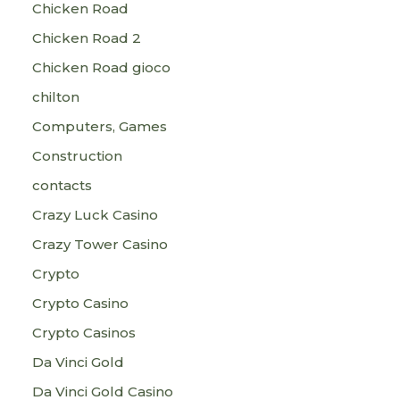
Chicken Road
Chicken Road 2
Chicken Road gioco
chilton
Computers, Games
Construction
contacts
Crazy Luck Casino
Crazy Tower Сasino
Crypto
Crypto Casino
Crypto Casinos
Da Vinci Gold
Da Vinci Gold Casino