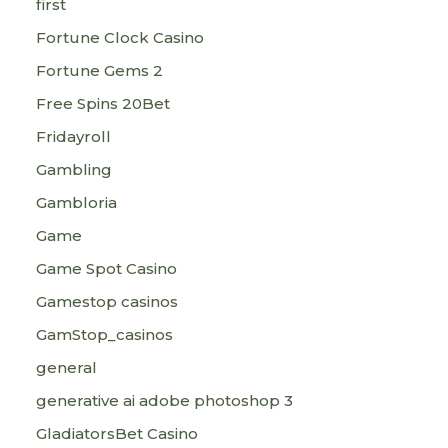
first
Fortune Clock Casino
Fortune Gems 2
Free Spins 20Bet
Fridayroll
Gambling
Gambloria
Game
Game Spot Casino
Gamestop casinos
GamStop_casinos
general
generative ai adobe photoshop 3
GladiatorsBet Casino