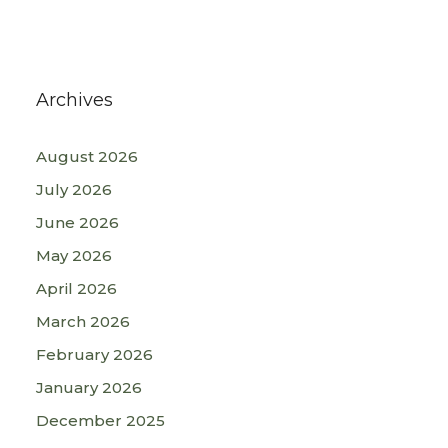
Archives
August 2026
July 2026
June 2026
May 2026
April 2026
March 2026
February 2026
January 2026
December 2025