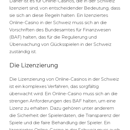
Daher ist es für Online-Casinos, die in der Schweiz
lizenziert sind, von entscheidender Bedeutung, dass
sie sich an diese Regeln halten. Ein lizenziertes
Online-Casino in der Schweiz muss sich an die
Vorschriften des Bundesamtes für Finanzwesen
(BAF) halten, das für die Regulierung und
Überwachung von Glücksspielen in der Schweiz
zuständig ist.
Die Lizenzierung
Die Lizenzierung von Online-Casinos in der Schweiz
ist ein komplexes Verfahren, das sorgfältig
überwacht wird. Ein Online-Casino muss sich an die
strengen Anforderungen des BAF halten, um eine
Lizenz zu erhalten. Dazu gehören unter anderem
die Sicherheit der Spielerdaten, die Transparenz der
Spiele und die faire Behandlung der Spieler. Ein
lizenziertes Online-Casino in der Schweiz muss auch