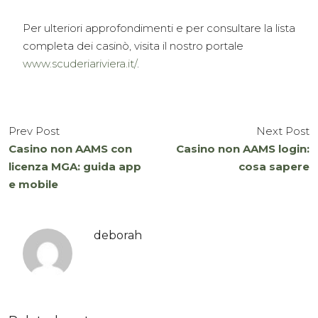
Per ulteriori approfondimenti e per consultare la lista
completa dei casinò, visita il nostro portale
www.scuderiariviera.it/
.
Prev Post
Next Post
Casino non AAMS con
Casino non AAMS login:
licenza MGA: guida app
cosa sapere
e mobile
deborah