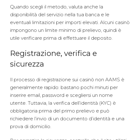
Quando scegli il metodo, valuta anche la
disponibilità del servizio nella tua banca e le
eventuali limitazioni per importi elevati. Alcuni casinò
impongono un limite minimo di prelievo, quindi è
utile verificare prima di effettuare il deposito.
Registrazione, verifica e
sicurezza
Il processo di registrazione sui casinò non AAMS è
generalmente rapido: bastano pochi minuti per
inserire email, password e scegliersi un nome
utente. Tuttavia, la verifica dell’identità (KYC) è
obbligatoria prima del primo prelievo e può
richiedere l’invio di un documento d’identità e una
prova di domicilio.