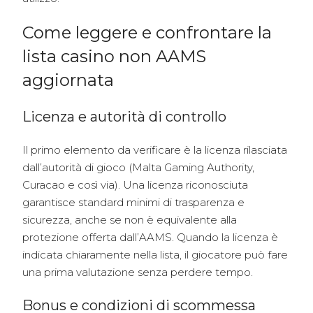
Come leggere e confrontare la
lista casino non AAMS
aggiornata
Licenza e autorità di controllo
Il primo elemento da verificare è la licenza rilasciata
dall’autorità di gioco (Malta Gaming Authority,
Curacao e così via). Una licenza riconosciuta
garantisce standard minimi di trasparenza e
sicurezza, anche se non è equivalente alla
protezione offerta dall’AAMS. Quando la licenza è
indicata chiaramente nella lista, il giocatore può fare
una prima valutazione senza perdere tempo.
Bonus e condizioni di scommessa