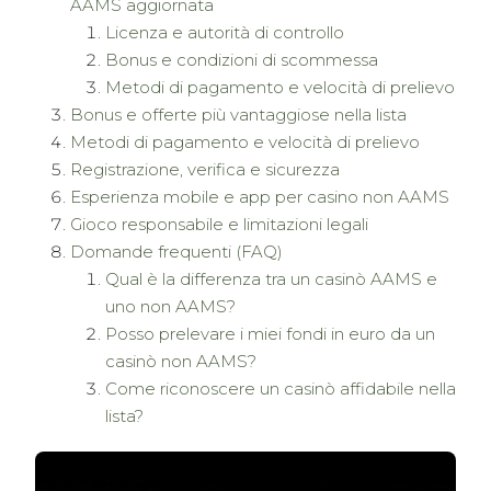
AAMS aggiornata
Licenza e autorità di controllo
Bonus e condizioni di scommessa
Metodi di pagamento e velocità di prelievo
Bonus e offerte più vantaggiose nella lista
Metodi di pagamento e velocità di prelievo
Registrazione, verifica e sicurezza
Esperienza mobile e app per casino non AAMS
Gioco responsabile e limitazioni legali
Domande frequenti (FAQ)
Qual è la differenza tra un casinò AAMS e
uno non AAMS?
Posso prelevare i miei fondi in euro da un
casinò non AAMS?
Come riconoscere un casinò affidabile nella
lista?