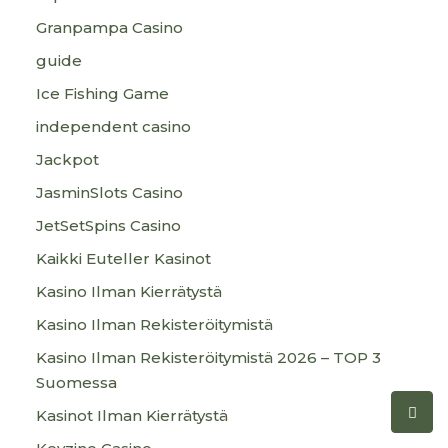
Granpampa Casino
guide
Ice Fishing Game
independent casino
Jackpot
JasminSlots Casino
JetSetSpins Casino
Kaikki Euteller Kasinot
Kasino Ilman Kierrätystä
Kasino Ilman Rekisteröitymistä
Kasino Ilman Rekisteröitymistä 2026 – TOP 3
Suomessa
Kasinot Ilman Kierrätystä