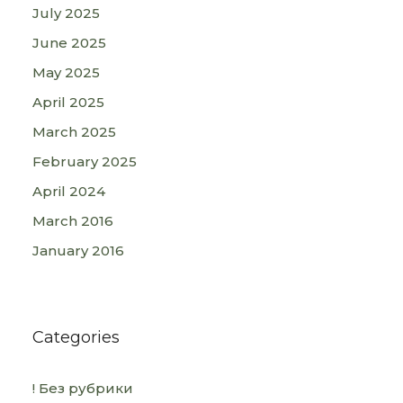
July 2025
June 2025
May 2025
April 2025
March 2025
February 2025
April 2024
March 2016
January 2016
Categories
! Без рубрики