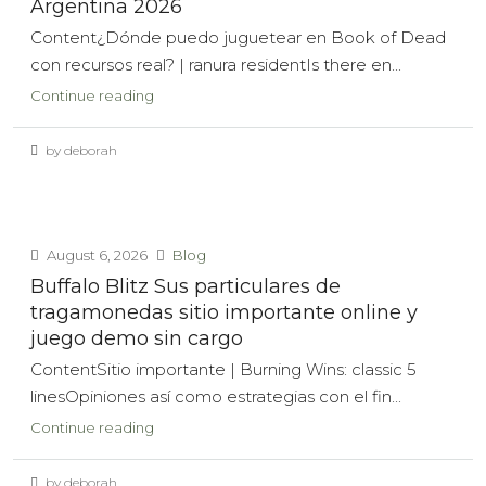
Argentina 2026
Content¿Dónde puedo juguetear en Book of Dead
con recursos real? | ranura residentIs there en...
Continue reading
by deborah
August 6, 2026
Blog
Buffalo Blitz Sus particulares de
tragamonedas sitio importante online y
juego demo sin cargo
ContentSitio importante | Burning Wins: classic 5
linesOpiniones así­ como estrategias con el fin...
Continue reading
by deborah