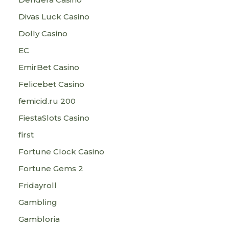
Divas Luck Casino
Dolly Casino
EC
EmirBet Casino
Felicebet Casino
femicid.ru 200
FiestaSlots Casino
first
Fortune Clock Casino
Fortune Gems 2
Fridayroll
Gambling
Gambloria