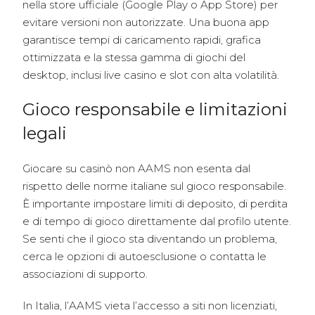
nella store ufficiale (Google Play o App Store) per
evitare versioni non autorizzate. Una buona app
garantisce tempi di caricamento rapidi, grafica
ottimizzata e la stessa gamma di giochi del
desktop, inclusi live casino e slot con alta volatilità.
Gioco responsabile e limitazioni
legali
Giocare su casinò non AAMS non esenta dal
rispetto delle norme italiane sul gioco responsabile.
È importante impostare limiti di deposito, di perdita
e di tempo di gioco direttamente dal profilo utente.
Se senti che il gioco sta diventando un problema,
cerca le opzioni di autoesclusione o contatta le
associazioni di supporto.
In Italia, l’AAMS vieta l’accesso a siti non licenziati,