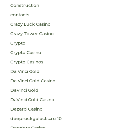
Construction
contacts
Crazy Luck Casino
Crazy Tower Сasino
Crypto
Crypto Casino
Crypto Casinos
Da Vinci Gold
Da Vinci Gold Casino
DaVinci Gold
DaVinci Gold Casino
Dazard Casino
deeprockgalactic.ru 10
Dendera Casino