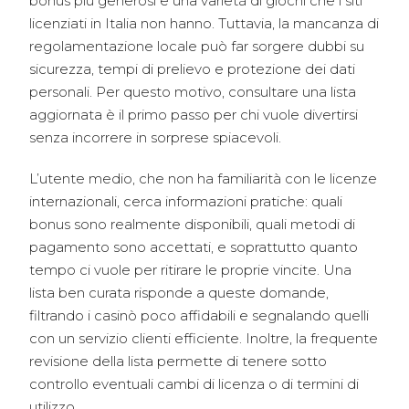
bonus più generosi e una varietà di giochi che i siti
licenziati in Italia non hanno. Tuttavia, la mancanza di
regolamentazione locale può far sorgere dubbi su
sicurezza, tempi di prelievo e protezione dei dati
personali. Per questo motivo, consultare una lista
aggiornata è il primo passo per chi vuole divertirsi
senza incorrere in sorprese spiacevoli.
L’utente medio, che non ha familiarità con le licenze
internazionali, cerca informazioni pratiche: quali
bonus sono realmente disponibili, quali metodi di
pagamento sono accettati, e soprattutto quanto
tempo ci vuole per ritirare le proprie vincite. Una
lista ben curata risponde a queste domande,
filtrando i casinò poco affidabili e segnalando quelli
con un servizio clienti efficiente. Inoltre, la frequente
revisione della lista permette di tenere sotto
controllo eventuali cambi di licenza o di termini di
utilizzo.