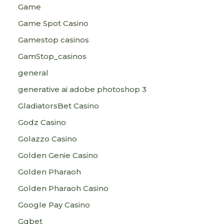
Game
Game Spot Casino
Gamestop casinos
GamStop_casinos
general
generative ai adobe photoshop 3
GladiatorsBet Casino
Godz Casino
Golazzo Casino
Golden Genie Casino
Golden Pharaoh
Golden Pharaoh Casino
Google Pay Casino
Gqbet