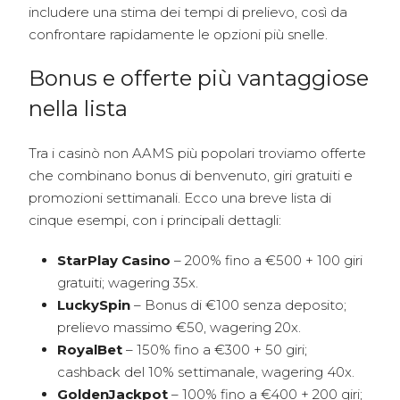
includere una stima dei tempi di prelievo, così da
confrontare rapidamente le opzioni più snelle.
Bonus e offerte più vantaggiose
nella lista
Tra i casinò non AAMS più popolari troviamo offerte
che combinano bonus di benvenuto, giri gratuiti e
promozioni settimanali. Ecco una breve lista di
cinque esempi, con i principali dettagli:
StarPlay Casino
– 200% fino a €500 + 100 giri
gratuiti; wagering 35x.
LuckySpin
– Bonus di €100 senza deposito;
prelievo massimo €50, wagering 20x.
RoyalBet
– 150% fino a €300 + 50 giri;
cashback del 10% settimanale, wagering 40x.
GoldenJackpot
– 100% fino a €400 + 200 giri;