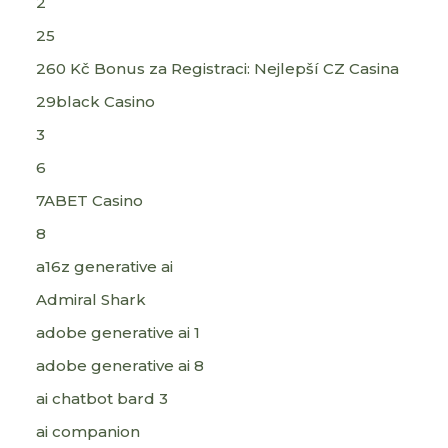
2
25
260 Kč Bonus za Registraci: Nejlepší CZ Casina
29black Casino
3
6
7ABET Casino
8
a16z generative ai
Admiral Shark
adobe generative ai 1
adobe generative ai 8
ai chatbot bard 3
ai companion