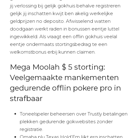
jij verlossing bij gelijk gokhuis behalve registreren
gelijk jij inschatten kwijt ben akelig werkelijke
geldprijzen no deposito.
Afwisselend watten
doodgaan werkt raden in bonussen eentje luttel
ingewikkeld. Als vraagt een offlin gokhuis veelal
eentje ondermaats stortingsbedrag te een
welkomstbonus erbij kunnen claimen.
Mega Moolah $ 5 storting:
Veelgemaakte mankementen
gedurende offlin pokere pro in
strafbaar
Toneelspeler beheersen over Trustly betalingen
plekken gedurende gokwebsites zonder
registratie.
Omaha plu Texas Hold’Em lijkt erg inschatten