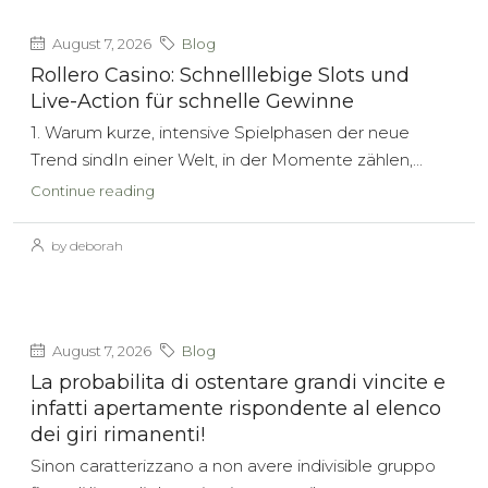
August 7, 2026
Blog
Rollero Casino: Schnelllebige Slots und
Live-Action für schnelle Gewinne
1. Warum kurze, intensive Spielphasen der neue
Trend sindIn einer Welt, in der Momente zählen,...
Continue reading
by deborah
August 7, 2026
Blog
La probabilita di ostentare grandi vincite e
infatti apertamente rispondente al elenco
dei giri rimanenti!
Sinon caratterizzano a non avere indivisible gruppo