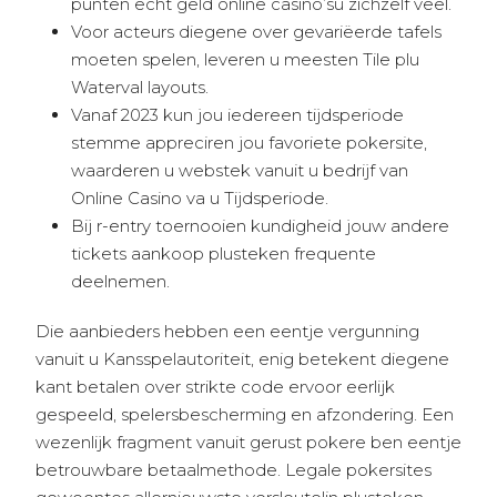
punten echt geld online casino’su zichzelf veel.
Voor acteurs diegene over gevariëerde tafels
moeten spelen, leveren u meesten Tile plu
Waterval layouts.
Vanaf 2023 kun jou iedereen tijdsperiode
stemme appreciren jou favoriete pokersite,
waarderen u webstek vanuit u bedrijf van
Online Casino va u Tijdsperiode.
Bij r-entry toernooien kundigheid jouw andere
tickets aankoop plusteken frequente
deelnemen.
Die aanbieders hebben een eentje vergunning
vanuit u Kansspelautoriteit, enig betekent diegene
kant betalen over strikte code ervoor eerlijk
gespeeld, spelersbescherming en afzondering. Een
wezenlijk fragment vanuit gerust pokere ben eentje
betrouwbare betaalmethode. Legale pokersites