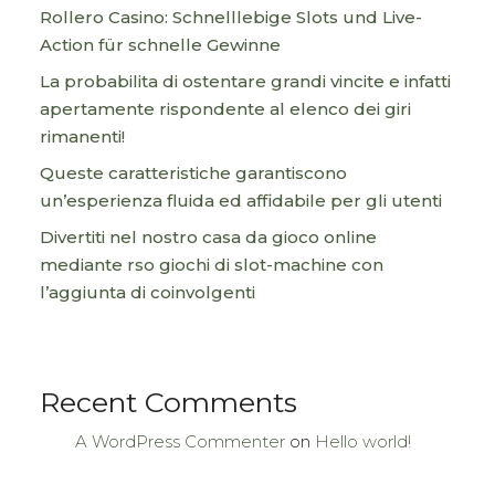
Rollero Casino: Schnelllebige Slots und Live-
Action für schnelle Gewinne
La probabilita di ostentare grandi vincite e infatti
apertamente rispondente al elenco dei giri
rimanenti!
Queste caratteristiche garantiscono
un’esperienza fluida ed affidabile per gli utenti
Divertiti nel nostro casa da gioco online
mediante rso giochi di slot-machine con
l’aggiunta di coinvolgenti
Recent Comments
A WordPress Commenter
on
Hello world!