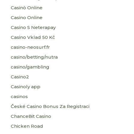
Casinò Online
Casino Online
Casino S Neterapay
Casino Vklad 50 Kč
casino-neosurf.fr
casino/betting/nutra
casino/gambling
Casino2
Casinoly app
casinos
České Casino Bonus Za Registraci
ChanceBit Casino
Chicken Road