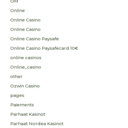
OM
Online
Online Casino
Online Casino
Online Casino Paysafe
Online Casino Paysafecard 10€
online casinos
Online_casino
other
Ozwin Casino
pages
Paiements
Parhaat Kasinot
Parhaat Nordea Kasinot