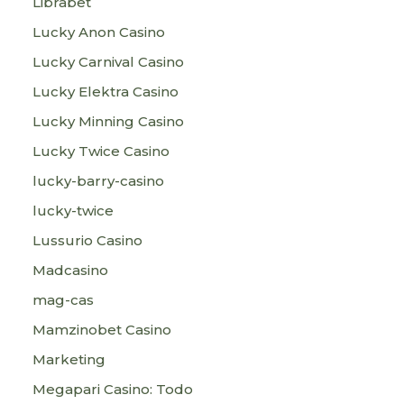
Librabet
Lucky Anon Casino
Lucky Carnival Casino
Lucky Elektra Casino
Lucky Minning Casino
Lucky Twice Casino
lucky-barry-casino
lucky-twice
Lussurio Casino
Madcasino
mag-cas
Mamzinobet Casino
Marketing
Megapari Casino: Todo