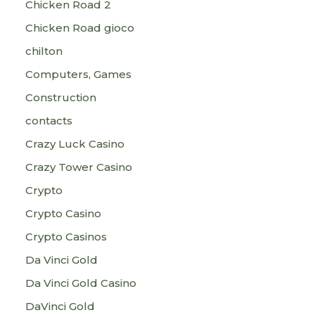
Chicken Road 2
Chicken Road gioco
chilton
Computers, Games
Construction
contacts
Crazy Luck Casino
Crazy Tower Сasino
Crypto
Crypto Casino
Crypto Casinos
Da Vinci Gold
Da Vinci Gold Casino
DaVinci Gold