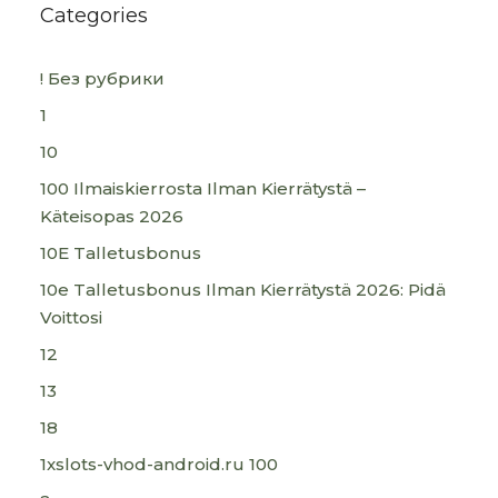
Categories
! Без рубрики
1
10
100 Ilmaiskierrosta Ilman Kierrätystä –
Käteisopas 2026
10E Talletusbonus
10e Talletusbonus Ilman Kierrätystä 2026: Pidä
Voittosi
12
13
18
1xslots-vhod-android.ru 100