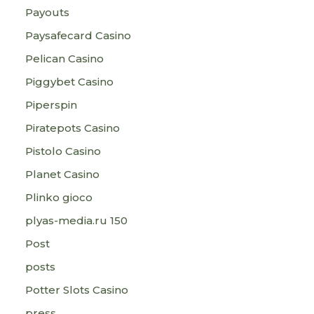
Payouts
Paysafecard Casino
Pelican Casino
Piggybet Casino
Piperspin
Piratepots Casino
Pistolo Casino
Planet Casino
Plinko gioco
plyas-media.ru 150
Post
posts
Potter Slots Casino
press