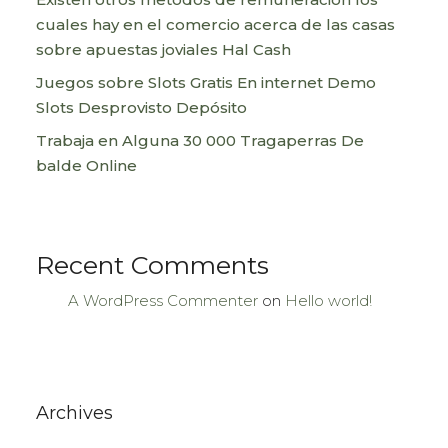
cuales hay en el comercio acerca de las casas
sobre apuestas joviales Hal Cash
Juegos sobre Slots Gratis En internet Demo
Slots Desprovisto Depósito
Trabaja en Alguna 30 000 Tragaperras De
balde Online
Recent Comments
A WordPress Commenter
on
Hello world!
Archives