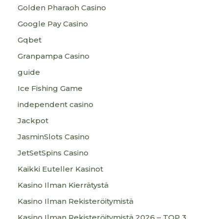
Golden Pharaoh Casino
Google Pay Casino
Gqbet
Granpampa Casino
guide
Ice Fishing Game
independent casino
Jackpot
JasminSlots Casino
JetSetSpins Casino
Kaikki Euteller Kasinot
Kasino Ilman Kierrätystä
Kasino Ilman Rekisteröitymistä
Kasino Ilman Rekisteröitymistä 2026 – TOP 3