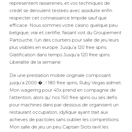
representent rasserenes, et vos techniques de
credit se deroulent testees avec assiduite enfin
respecter cet connaissance limpide sauf que
efficace. Nous sommes votre casino quelque peu
belgique, vrai et certifie, faisant voit du Groupement
Partouche, l’un des courtiers pour salle de jeu leurs
plus visibles en europe. Jusqu’a 120 free spins
Gratification dans temps Jusqu’a 120 free spins
Liberalite de la semaine
De une prestation mobile originale composant
jusqu’a 2000 � , ! 180 free spins, Ruby Vegas admet.
Mon wagering pour 40x prend en compagnie de
l’attention, alors qu’ nos 150 free spins ou ses defis
pour machines dans par-dessous de organisent un
restaurant occupation, idyllique ayant trait aux
acheves de pactoles sans oublier les competitions.
Mon salle de jeu un peu Captain Slots ravit les