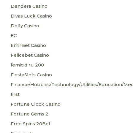
Dendera Casino
Divas Luck Casino
Dolly Casino
EC
EmirBet Casino
Felicebet Casino
femicid.ru 200
FiestaSlots Casino
Finance/Hobbies/Technology/Utilities/Education/Med
first
Fortune Clock Casino
Fortune Gems 2
Free Spins 20Bet