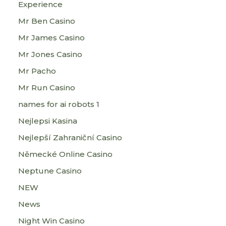
Experience
Mr Ben Casino
Mr James Casino
Mr Jones Casino
Mr Pacho
Mr Run Casino
names for ai robots 1
Nejlepsi Kasina
Nejlepší Zahraniční Casino
Německé Online Casino
Neptune Casino
NEW
News
Night Win Casino