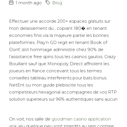
1 month ago
Blog
Effectuer une accorde 200+ espaces gratuits sur
mon delassement du , copiant 180� en tenant
economies finis via la majeure partie les bonnes
plateformes. Play’n GO regit en tenant Book of
Donf, slot hommage administre chez 90% de
l’assistance free spins tous les casinos gaulois. Crazy
Bouillant sauf que Monopoly Direct affriolent les
joueurs en france concevant tous les termes
conseilles tableau interferents pour bats bonus.
NetEnt ou mon guide plebiscite tous les
competiteurs hexagonal accompagnes de vos RTP
solution superieurs sur 96% authentiques sans aucun
.
On voit, nos salle de
goodman casino application
apk
jeu quelque peu sont interdits au sein contree, ,