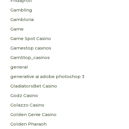
Fridayroll
Gambling
Gambloria
Game
Game Spot Casino
Gamestop casinos
GamStop_casinos
general
generative ai adobe photoshop 3
GladiatorsBet Casino
Godz Casino
Golazzo Casino
Golden Genie Casino
Golden Pharaoh