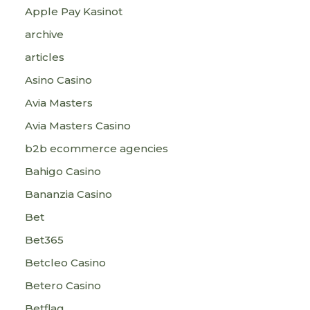
Apple Pay Kasinot
archive
articles
Asino Casino
Avia Masters
Avia Masters Casino
b2b ecommerce agencies
Bahigo Casino
Bananzia Casino
Bet
Bet365
Betcleo Casino
Betero Casino
Betflag