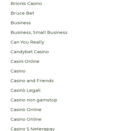
Brionis Casino
Bruce Bet
Business
Business, Small Business
Can You Really
Candybet Casino
Casini Online
Casino
Casino and Friends
Casinò Legali
Casino non gamstop
Casinò Online
Casino Online
Casino S Neterapay