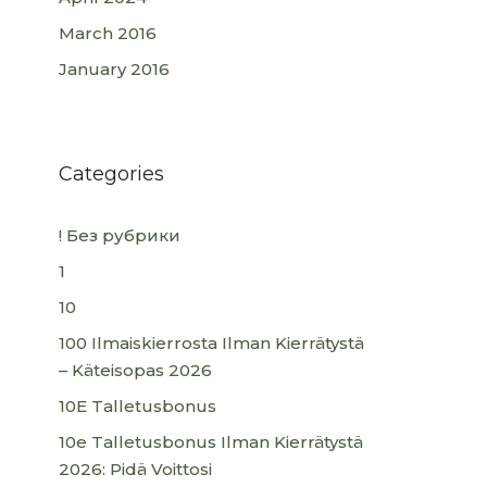
March 2016
January 2016
Categories
! Без рубрики
1
10
100 Ilmaiskierrosta Ilman Kierrätystä
– Käteisopas 2026
10E Talletusbonus
10e Talletusbonus Ilman Kierrätystä
2026: Pidä Voittosi