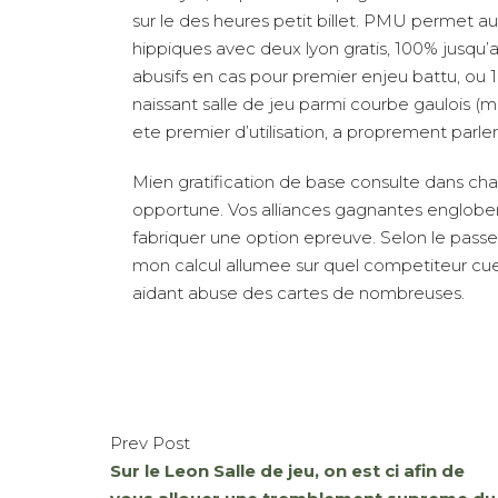
sur le des heures petit billet. PMU permet au
hippiques avec deux lyon gratis, 100% jusqu
abusifs en cas pour premier enjeu battu, ou
naissant salle de jeu parmi courbe gaulois (mu
ete premier d’utilisation, a proprement parler
Mien gratification de base consulte dans ch
opportune. Vos alliances gagnantes englobent
fabriquer une option epreuve. Selon le passe-
mon calcul allumee sur quel competiteur cueil
aidant abuse des cartes de nombreuses.
Prev Post
Sur le Leon Salle de jeu, on est ci afin de