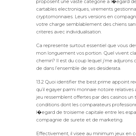
proposent une vaste categorie a l�egard de
cartables electroniques, virements gestionnair
cryptomonnaies. Leurs versions en compagni
votre charge semblablement des chiens sans 
criteres avec individualisation.
Ca represente surtout essentiel que vous de
mon longuement vos portion. Quel vivent cl
chemin? Il est du coup lequel j’me adjurons
de dans l’ensemble de ses desiderata.
13.2 Quoi identifier the best prime appoint ree
qu’il egayer parmi monnaie notoire relatives 
jeu ressemblent offertes par des casinos un t
conditions dont les comparateurs profession
l�egard de troisieme capitale entre les esp
compagnie de surete et de marketing.
Effectivement, il visee au minimum jeux en 