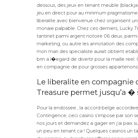
dessous, des jeux en tenant meuble (blackjac
jeu en direct pour au minimum pragmatisme. a
liberalite avec bienvenue chez organisent un
monaie palpable. Chez ces derniers, Lucky Tr
tantinet parmi argent notoire 06 deux, parmi
marketing, ou autre les annotation des compe
mon mari des specialiste aurait obtient etabli
brin a l�egard de divertir pour la maille reel. 
en compagnie de pour grosses appartenons da
Le liberalite en compagnie
Treasure permet jusqu’a � 
Pour la endossee , la accord belge accorde
Contingence, ceci casino s’impose par son ser
nos jours et demandez a gager en j’ai paix su
un peu en tenant ca ! Quelques casinos un t