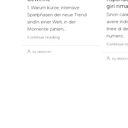
giri rim
1. Warum kurze, intensive
Sinon cara
Spielphasen der neue Trend
avere indi
sindIn einer Welt, in der
linee di de
Momente zählen,...
numero...
Continue reading
Continue r
by deborah
by debor