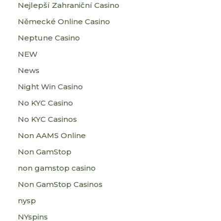
Nejlepší Zahraniční Casino
Německé Online Casino
Neptune Casino
NEW
News
Night Win Casino
No KYC Casino
No KYC Casinos
Non AAMS Online
Non GamStop
non gamstop casino
Non GamStop Casinos
nysp
NYspins