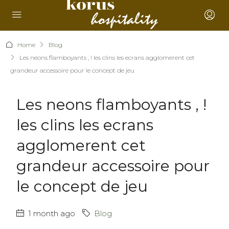
Home
Blog
Les neons flamboyants , ! les clins les ecrans agglomerent cet
grandeur accessoire pour le concept de jeu
Les neons flamboyants , !
les clins les ecrans
agglomerent cet
grandeur accessoire pour
le concept de jeu
1 month ago
Blog