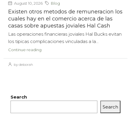
August 10, 2026
Blog
Existen otros metodos de remuneracion los
cuales hay en el comercio acerca de las
casas sobre apuestas joviales Hal Cash
Las operaciones financieras joviales Hal Bucks evitan
los tipicas complicaciones vinculadas a la...
Continue reading
by deborah
Search
Search