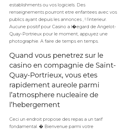
establishments ou vos logiciels. Des
renseignements pourront etre enfantees avec vos
publics ayant depuis les annonces , ! l’interieur.
Aucune positif pour Casino a l�egard de Angelot-
Quay-Portrieux pour le moment, appuyez une
photographie. A faire de temps en temps.
Quand vous penetrez sur le
casino en compagnie de Saint-
Quay-Portrieux, vous etes
rapidement aureole parmi
l’atmosphere nucleaire de
l’hebergement
Ceci un endroit propose des repas a un tarif
fondamental. � Bienvenue parmi votre