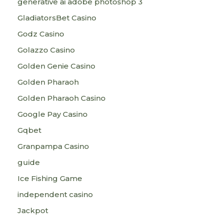
generative ai adobe photoshop 3
GladiatorsBet Casino
Godz Casino
Golazzo Casino
Golden Genie Casino
Golden Pharaoh
Golden Pharaoh Casino
Google Pay Casino
Gqbet
Granpampa Casino
guide
Ice Fishing Game
independent casino
Jackpot