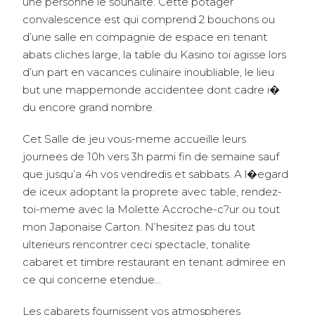
une personne le souhaite. Cette potager
convalescence est qui comprend 2 bouchons ou
d’une salle en compagnie de espace en tenant
abats cliches large, la table du Kasino toi agisse lors
d’un part en vacances culinaire inoubliable, le lieu
but une mappemonde accidentee dont cadre i�
du encore grand nombre.
Cet Salle de jeu vous-meme accueille leurs
journees de 10h vers 3h parmi fin de semaine sauf
que jusqu’a 4h vos vendredis et sabbats. A l�egard
de iceux adoptant la proprete avec table, rendez-
toi-meme avec la Molette Accroche-c?ur ou tout
mon Japonaise Carton. N’hesitez pas du tout
ulterieurs rencontrer ceci spectacle, tonalite
cabaret et timbre restaurant en tenant admiree en
ce qui concerne etendue…
Les cabarets fournissent vos atmospheres