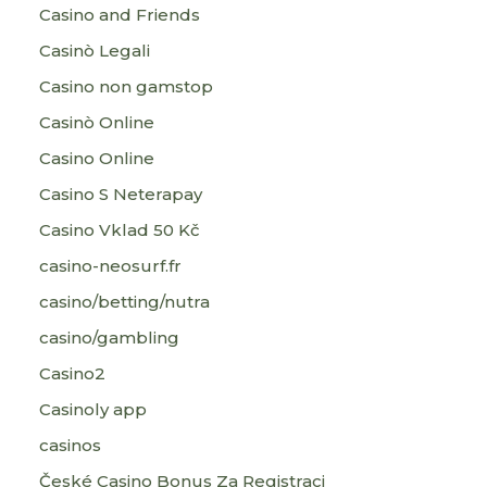
Casino and Friends
Casinò Legali
Casino non gamstop
Casinò Online
Casino Online
Casino S Neterapay
Casino Vklad 50 Kč
casino-neosurf.fr
casino/betting/nutra
casino/gambling
Casino2
Casinoly app
casinos
České Casino Bonus Za Registraci