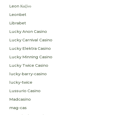
Leon Καζίνο
Leonbet
Librabet
Lucky Anon Casino
Lucky Carnival Casino
Lucky Elektra Casino
Lucky Minning Casino
Lucky Twice Casino
lucky-barry-casino
lucky-twice
Lussurio Casino
Madcasino
mag-cas