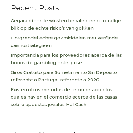
Recent Posts
Gegarandeerde winsten behalen: een grondige
blik op de echte risico’s van gokken
Ontgrendel echte gokmiddelen met verfijnde
casinostrategieën
Importancia para los proveedores acerca de las
bonos de gambling enterprise
Giros Gratuito para Sometimiento Sin Depósito
referente a Portugal referente a 2026
Existen otros metodos de remuneracion los
cuales hay en el comercio acerca de las casas
sobre apuestas joviales Hal Cash