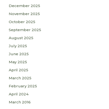
December 2025
November 2025
October 2025
September 2025
August 2025
July 2025
June 2025
May 2025
April 2025
March 2025
February 2025
April 2024
March 2016