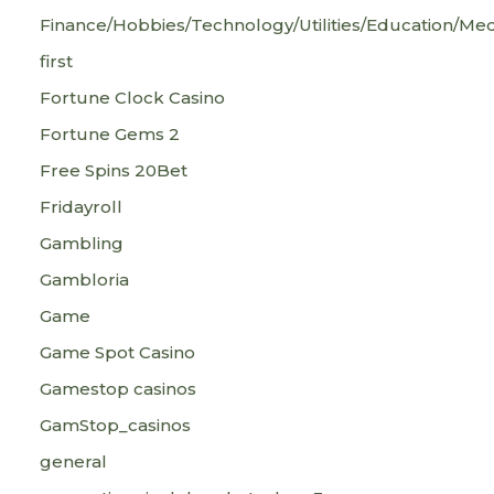
Finance/Hobbies/Technology/Utilities/Education/Med
first
Fortune Clock Casino
Fortune Gems 2
Free Spins 20Bet
Fridayroll
Gambling
Gambloria
Game
Game Spot Casino
Gamestop casinos
GamStop_casinos
general