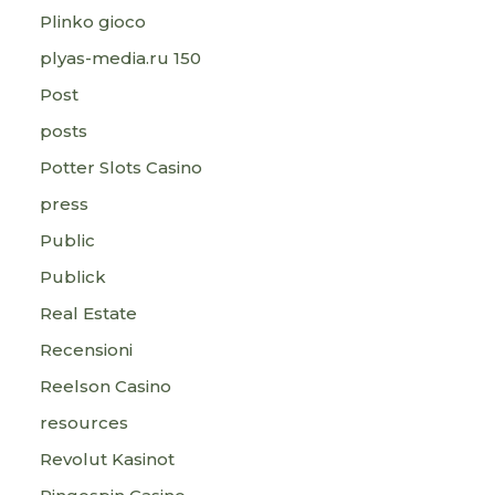
Plinko gioco
plyas-media.ru 150
Post
posts
Potter Slots Casino
press
Public
Publick
Real Estate
Recensioni
Reelson Casino
resources
Revolut Kasinot