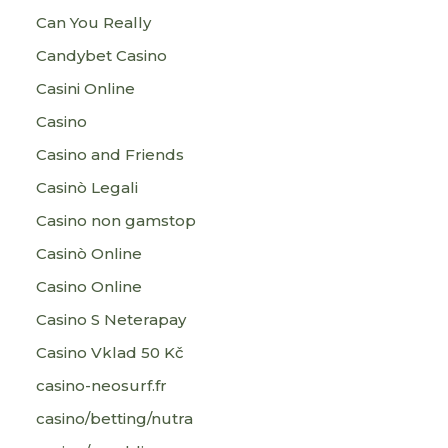
Can You Really
Candybet Casino
Casini Online
Casino
Casino and Friends
Casinò Legali
Casino non gamstop
Casinò Online
Casino Online
Casino S Neterapay
Casino Vklad 50 Kč
casino-neosurf.fr
casino/betting/nutra