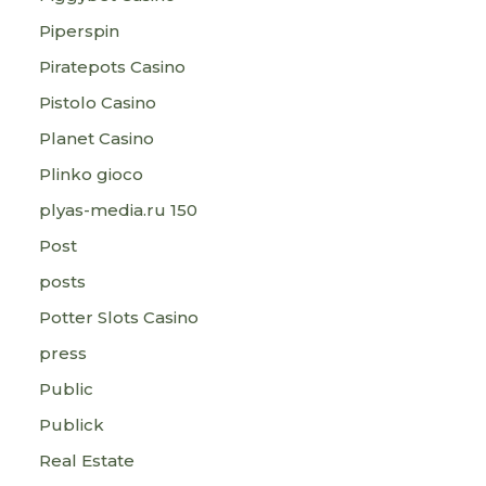
Piperspin
Piratepots Casino
Pistolo Casino
Planet Casino
Plinko gioco
plyas-media.ru 150
Post
posts
Potter Slots Casino
press
Public
Publick
Real Estate