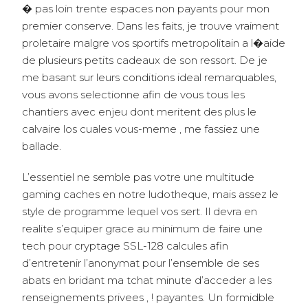
� pas loin trente espaces non payants pour mon
premier conserve. Dans les faits, je trouve vraiment
proletaire malgre vos sportifs metropolitain a l�aide
de plusieurs petits cadeaux de son ressort. De je
me basant sur leurs conditions ideal remarquables,
vous avons selectionne afin de vous tous les
chantiers avec enjeu dont meritent des plus le
calvaire los cuales vous-meme , me fassiez une
ballade.
L’essentiel ne semble pas votre une multitude
gaming caches en notre ludotheque, mais assez le
style de programme lequel vos sert. Il devra en
realite s’equiper grace au minimum de faire une
tech pour cryptage SSL-128 calcules afin
d’entretenir l’anonymat pour l’ensemble de ses
abats en bridant ma tchat minute d’acceder a les
renseignements privees , ! payantes. Un formidble