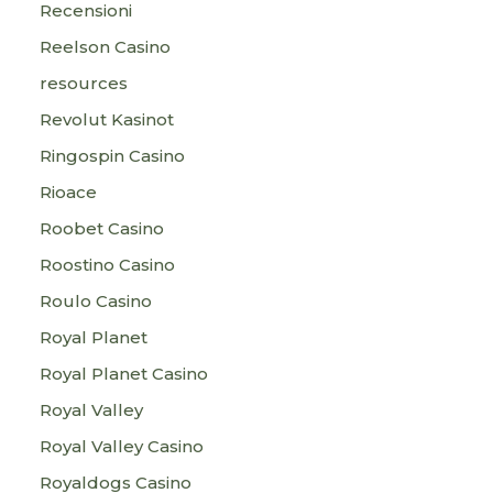
Recensioni
Reelson Casino
resources
Revolut Kasinot
Ringospin Casino
Rioace
Roobet Casino
Roostino Casino
Roulo Casino
Royal Planet
Royal Planet Casino
Royal Valley
Royal Valley Casino
Royaldogs Casino