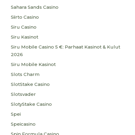
Sahara Sands Casino
Siirto Casino
Siru Casino
Siru Kasinot
Siru Mobile Casino 5 €: Parhaat Kasinot & Kulut
2026
Siru Mobile Kasinot
Slots Charm
SlotStake Casino
Slotsvader
SlotyStake Casino
Spei
Speicasino
Spin Formula Casino