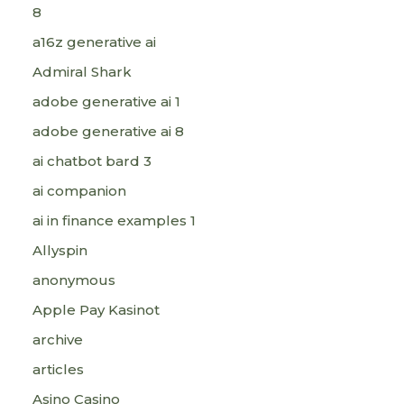
8
a16z generative ai
Admiral Shark
adobe generative ai 1
adobe generative ai 8
ai chatbot bard 3
ai companion
ai in finance examples 1
Allyspin
anonymous
Apple Pay Kasinot
archive
articles
Asino Casino