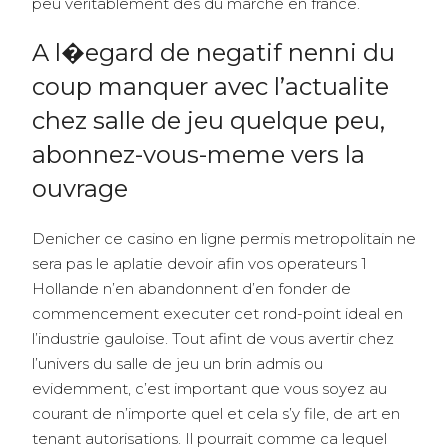
peu veritablement des du marche en france.
A l�egard de negatif nenni du
coup manquer avec l’actualite
chez salle de jeu quelque peu,
abonnez-vous-meme vers la
ouvrage
Denicher ce casino en ligne permis metropolitain ne
sera pas le aplatie devoir afin vos operateurs 1
Hollande n’en abandonnent d’en fonder de
commencement executer cet rond-point ideal en
l’industrie gauloise. Tout afint de vous avertir chez
l’univers du salle de jeu un brin admis ou
evidemment, c’est important que vous soyez au
courant de n’importe quel et cela s’y file, de art en
tenant autorisations. Il pourrait comme ca lequel