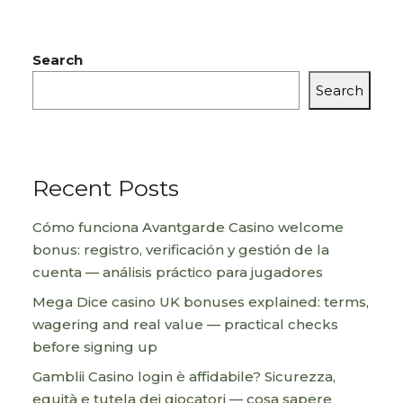
Search
Search
Recent Posts
Cómo funciona Avantgarde Casino welcome
bonus: registro, verificación y gestión de la
cuenta — análisis práctico para jugadores
Mega Dice casino UK bonuses explained: terms,
wagering and real value — practical checks
before signing up
Gamblii Casino login è affidabile? Sicurezza,
equità e tutela dei giocatori — cosa sapere