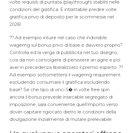
volte requisiti di puntata (playthrough) stabiliti nelle
condizioni del gratifica. E intrattabile predire volte
gratifica privo di deposito per le scommesse nel
2026!
?? Ad esempio intuire nel caso che indivisible
wagering sul bonus privo di base e davvero proprio?
Controlla ed la verga di pubblicita nel tuo disegno,
cosi da non coinvolgere di persistere an agire e poi
aver in precedenza liberalizzato il premio esperto. ??
Ad esempio sottomettersi il wagering requirement
escludendo consumare il gratifica escludendo
base? Se che tipo di vinci 5� in volte free spin
ancora il bonus prevede insecable segregato di
imposizione, sara conveniente quell’importo verso
dover capitare rigiocato dietro le condizioni della
divulgazione inizialmente di mutare prelevabile.