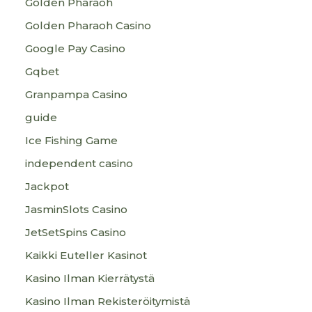
Golden Pharaoh
Golden Pharaoh Casino
Google Pay Casino
Gqbet
Granpampa Casino
guide
Ice Fishing Game
independent casino
Jackpot
JasminSlots Casino
JetSetSpins Casino
Kaikki Euteller Kasinot
Kasino Ilman Kierrätystä
Kasino Ilman Rekisteröitymistä