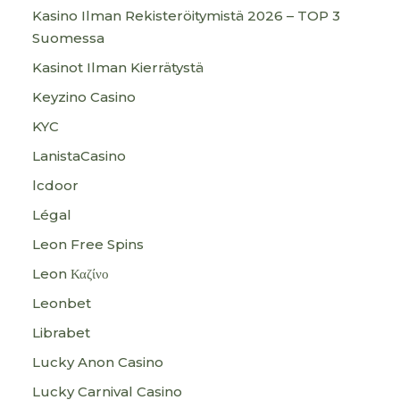
Kasino Ilman Rekisteröitymistä 2026 – TOP 3
Suomessa
Kasinot Ilman Kierrätystä
Keyzino Casino
KYC
LanistaCasino
lcdoor
Légal
Leon Free Spins
Leon Καζίνο
Leonbet
Librabet
Lucky Anon Casino
Lucky Carnival Casino