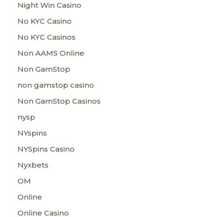
Night Win Casino
No KYC Casino
No KYC Casinos
Non AAMS Online
Non GamStop
non gamstop casino
Non GamStop Casinos
nysp
NYspins
NYSpins Casino
Nyxbets
OM
Online
Online Casino