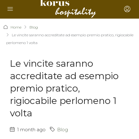
Home
Blog
Le vincite saranno accreditate ad esempio premio pratico, rigiocabile
perlomeno 1 volta
Le vincite saranno
accreditate ad esempio
premio pratico,
rigiocabile perlomeno 1
volta
1 month ago
Blog