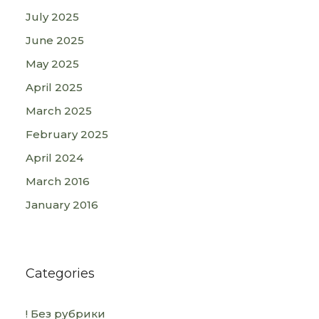
July 2025
June 2025
May 2025
April 2025
March 2025
February 2025
April 2024
March 2016
January 2016
Categories
! Без рубрики