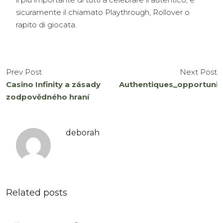
sicuramente il chiamato Playthrough, Rollover o
rapito di giocata.
Prev Post
Next Post
Casino Infinity a zásady
Authentiques_opportunit
zodpovědného hraní
deborah
Related posts