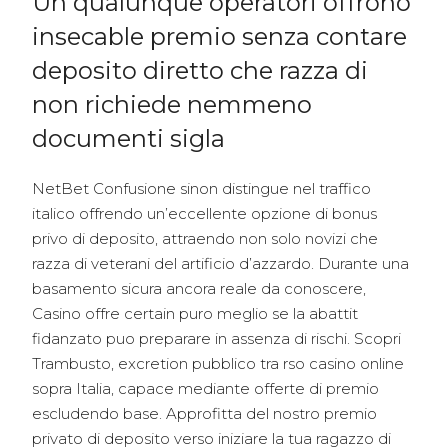
Un qualunque operatori offrono
insecable premio senza contare
deposito diretto che razza di
non richiede nemmeno
documenti sigla
NetBet Confusione sinon distingue nel traffico
italico offrendo un’eccellente opzione di bonus
privo di deposito, attraendo non solo novizi che
razza di veterani del artificio d’azzardo. Durante una
basamento sicura ancora reale da conoscere,
Casino offre certain puro meglio se la abattit
fidanzato puo preparare in assenza di rischi. Scopri
Trambusto, excretion pubblico tra rso casino online
sopra Italia, capace mediante offerte di premio
escludendo base. Approfitta del nostro premio
privato di deposito verso iniziare la tua ragazzo di