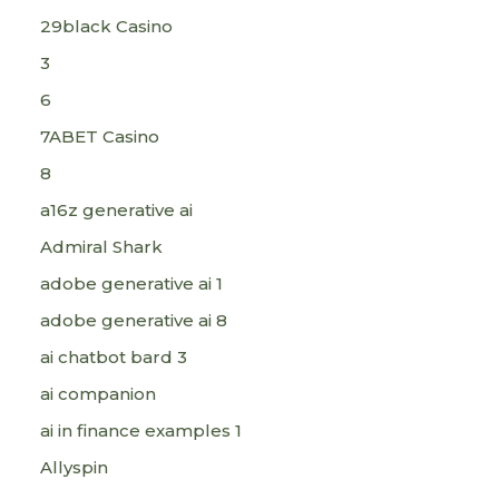
29black Casino
3
6
7ABET Casino
8
a16z generative ai
Admiral Shark
adobe generative ai 1
adobe generative ai 8
ai chatbot bard 3
ai companion
ai in finance examples 1
Allyspin