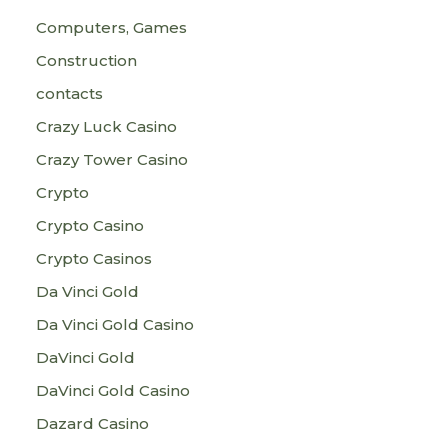
Computers, Games
Construction
contacts
Crazy Luck Casino
Crazy Tower Сasino
Crypto
Crypto Casino
Crypto Casinos
Da Vinci Gold
Da Vinci Gold Casino
DaVinci Gold
DaVinci Gold Casino
Dazard Casino