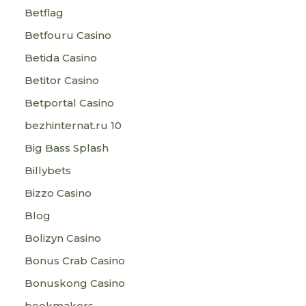
Betflag
Betfouru Casino
Betida Casino
Betitor Casino
Betportal Casino
bezhinternat.ru 10
Big Bass Splash
Billybets
Bizzo Casino
Blog
Bolizyn Casino
Bonus Crab Casino
Bonuskong Casino
bookmakers