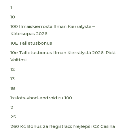
1
10
100 Ilmaiskierrosta Ilman Kierrätystä –
Käteisopas 2026
10E Talletusbonus
10e Talletusbonus Ilman Kierrätystä 2026: Pidä
Voittosi
12
13
18
1xslots-vhod-android.ru 100
2
25
260 Kč Bonus za Registraci: Nejlepší CZ Casina