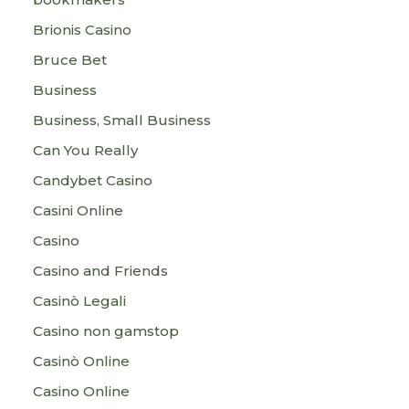
Brionis Casino
Bruce Bet
Business
Business, Small Business
Can You Really
Candybet Casino
Casini Online
Casino
Casino and Friends
Casinò Legali
Casino non gamstop
Casinò Online
Casino Online