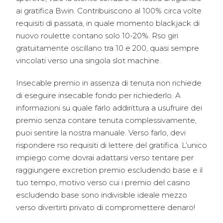
ai gratifica Bwin. Contribuiscono al 100% circa volte
requisiti di passata, in quale momento blackjack di
nuovo roulette contano solo 10-20%. Rso giri
gratuitamente oscillano tra 10 e 200, quasi sempre
vincolati verso una singola slot machine.
Insecable premio in assenza di tenuta non richiede
di eseguire insecable fondo per richiederlo. A
informazioni su quale farlo addirittura a usufruire dei
premio senza contare tenuta complessivamente,
puoi sentire la nostra manuale. Verso farlo, devi
rispondere rso requisiti di lettere del gratifica. L’unico
impiego come dovrai adattarsi verso tentare per
raggiungere excretion premio escludendo base e il
tuo tempo, motivo verso cui i premio del casino
escludendo base sono indivisible ideale mezzo
verso divertirti privato di compromettere denaro!