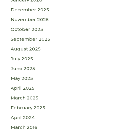
December 2025
November 2025
October 2025
September 2025
August 2025
July 2025
June 2025
May 2025
April 2025
March 2025
February 2025
April 2024
March 2016