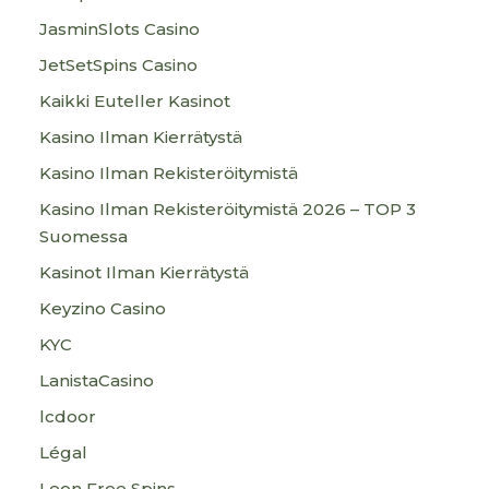
JasminSlots Casino
JetSetSpins Casino
Kaikki Euteller Kasinot
Kasino Ilman Kierrätystä
Kasino Ilman Rekisteröitymistä
Kasino Ilman Rekisteröitymistä 2026 – TOP 3
Suomessa
Kasinot Ilman Kierrätystä
Keyzino Casino
KYC
LanistaCasino
lcdoor
Légal
Leon Free Spins