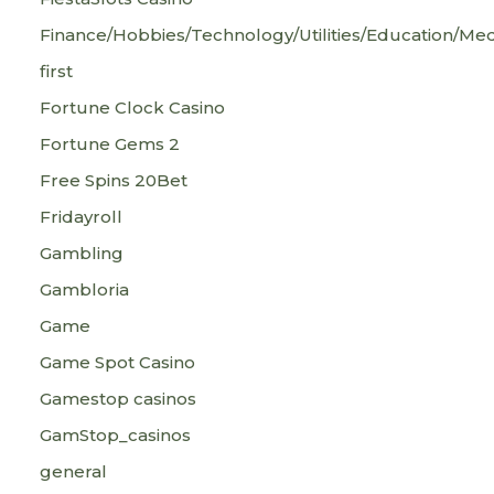
Finance/Hobbies/Technology/Utilities/Education/Med
first
Fortune Clock Casino
Fortune Gems 2
Free Spins 20Bet
Fridayroll
Gambling
Gambloria
Game
Game Spot Casino
Gamestop casinos
GamStop_casinos
general