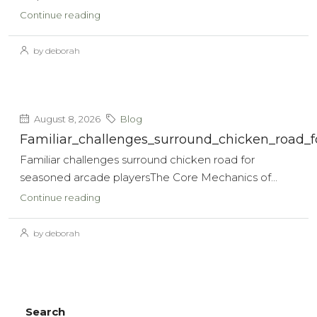
Continue reading
by deborah
August 8, 2026
Blog
Familiar_challenges_surround_chicken_road_
Familiar challenges surround chicken road for
seasoned arcade playersThe Core Mechanics of...
Continue reading
by deborah
Search