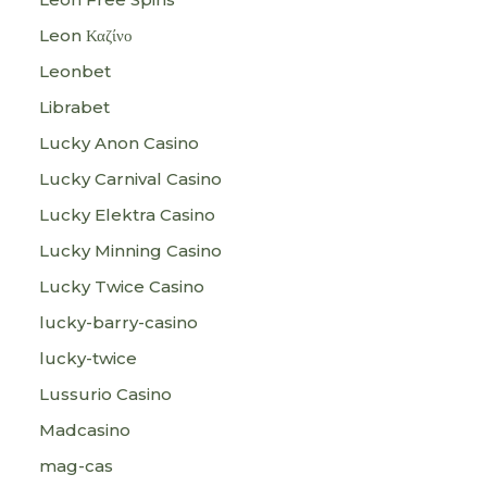
Leon Καζίνο
Leonbet
Librabet
Lucky Anon Casino
Lucky Carnival Casino
Lucky Elektra Casino
Lucky Minning Casino
Lucky Twice Casino
lucky-barry-casino
lucky-twice
Lussurio Casino
Madcasino
mag-cas