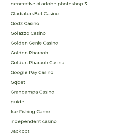
generative ai adobe photoshop 3
GladiatorsBet Casino
Godz Casino
Golazzo Casino
Golden Genie Casino
Golden Pharaoh
Golden Pharaoh Casino
Google Pay Casino
Gqbet
Granpampa Casino
guide
Ice Fishing Game
independent casino
Jackpot