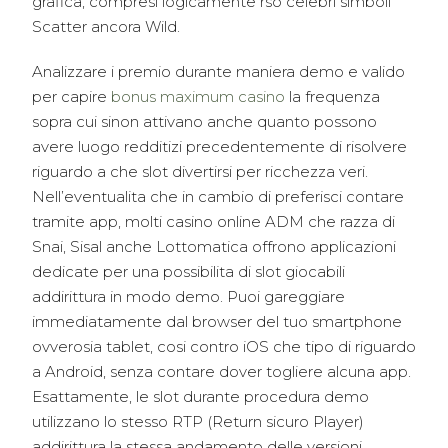
grafica, compresi logicamente rso celebri simboli
Scatter ancora Wild.
Analizzare i premio durante maniera demo e valido
per capire
bonus maximum casino
la frequenza
sopra cui sinon attivano anche quanto possono
avere luogo redditizi precedentemente di risolvere
riguardo a che slot divertirsi per ricchezza veri.
Nell’eventualita che in cambio di preferisci contare
tramite app, molti casino online ADM che razza di
Snai, Sisal anche Lottomatica offrono applicazioni
dedicate per una possibilita di slot giocabili
addirittura in modo demo. Puoi gareggiare
immediatamente dal browser del tuo smartphone
ovverosia tablet, cosi contro iOS che tipo di riguardo
a Android, senza contare dover togliere alcuna app.
Esattamente, le slot durante procedura demo
utilizzano lo stesso RTP (Return sicuro Player)
addirittura la stessa andamento delle versioni