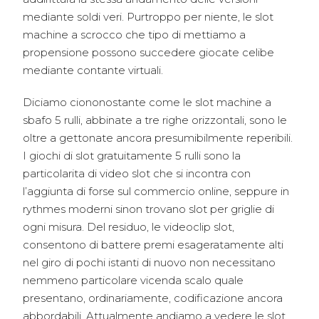
mediante soldi veri. Purtroppo per niente, le slot
machine a scrocco che tipo di mettiamo a
propensione possono succedere giocate celibe
mediante contante virtuali.
Diciamo ciononostante come le slot machine a
sbafo 5 rulli, abbinate a tre righe orizzontali, sono le
oltre a gettonate ancora presumibilmente reperibili.
I giochi di slot gratuitamente 5 rulli sono la
particolarita di video slot che si incontra con
l’aggiunta di forse sul commercio online, seppure in
rythmes moderni sinon trovano slot per griglie di
ogni misura. Del residuo, le videoclip slot,
consentono di battere premi esageratamente alti
nel giro di pochi istanti di nuovo non necessitano
nemmeno particolare vicenda scalo quale
presentano, ordinariamente, codificazione ancora
abbordabili. Attualmente andiamo a vedere le slot