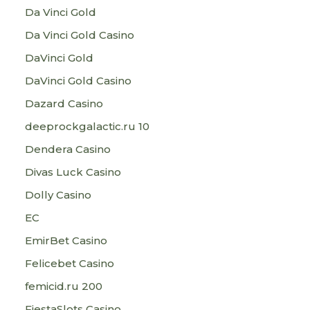
Da Vinci Gold
Da Vinci Gold Casino
DaVinci Gold
DaVinci Gold Casino
Dazard Casino
deeprockgalactic.ru 10
Dendera Casino
Divas Luck Casino
Dolly Casino
EC
EmirBet Casino
Felicebet Casino
femicid.ru 200
FiestaSlots Casino