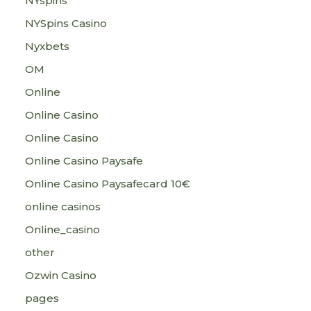
NYspins
NYSpins Casino
Nyxbets
OM
Online
Online Casino
Online Casino
Online Casino Paysafe
Online Casino Paysafecard 10€
online casinos
Online_casino
other
Ozwin Casino
pages