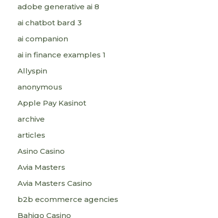
adobe generative ai 8
ai chatbot bard 3
ai companion
ai in finance examples 1
Allyspin
anonymous
Apple Pay Kasinot
archive
articles
Asino Casino
Avia Masters
Avia Masters Casino
b2b ecommerce agencies
Bahigo Casino