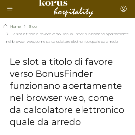
Home
Blog
Le slot a titolo di favore verso BonusFinder funzionano apertamente
nel browser web, come da calcolatore elettronico quale da arredo
Le slot a titolo di favore
verso BonusFinder
funzionano apertamente
nel browser web, come
da calcolatore elettronico
quale da arredo