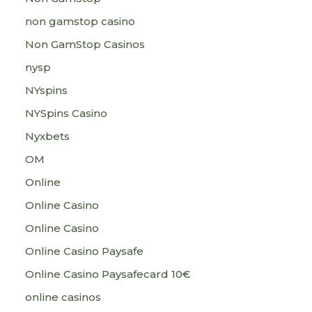
non gamstop casino
Non GamStop Casinos
nysp
NYspins
NYSpins Casino
Nyxbets
OM
Online
Online Casino
Online Casino
Online Casino Paysafe
Online Casino Paysafecard 10€
online casinos