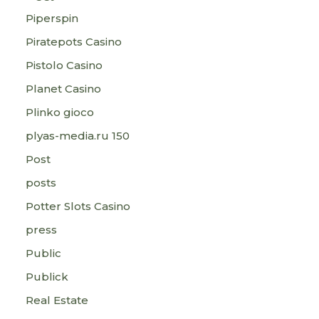
Piperspin
Piratepots Casino
Pistolo Casino
Planet Casino
Plinko gioco
plyas-media.ru 150
Post
posts
Potter Slots Casino
press
Public
Publick
Real Estate