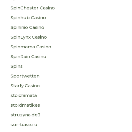
SpinChester Casino
Spinhub Casino
Spininio Casino
SpinLynx Casino
Spinmama Casino
SpinRain Casino
Spins
Sportwetten
Starfy Casino
stoichimata
stoiximatikes
struzyna.de3
sur-base.ru