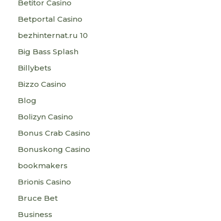
Betitor Casino
Betportal Casino
bezhinternat.ru 10
Big Bass Splash
Billybets
Bizzo Casino
Blog
Bolizyn Casino
Bonus Crab Casino
Bonuskong Casino
bookmakers
Brionis Casino
Bruce Bet
Business