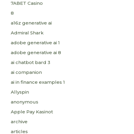
7ABET Casino
8
a16z generative ai
Admiral Shark
adobe generative ai 1
adobe generative ai 8
ai chatbot bard 3
ai companion
ai in finance examples 1
Allyspin
anonymous
Apple Pay Kasinot
archive
articles