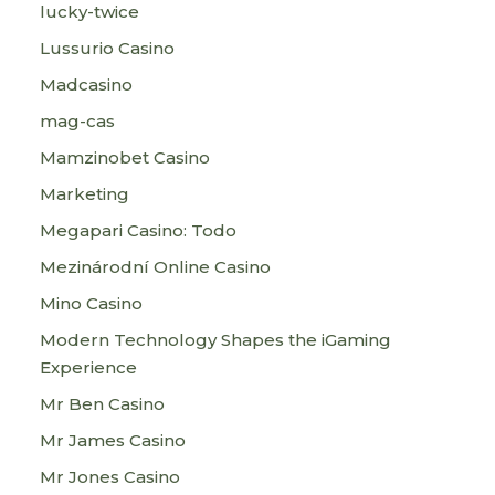
lucky-twice
Lussurio Casino
Madcasino
mag-cas
Mamzinobet Casino
Marketing
Megapari Casino: Todo
Mezinárodní Online Casino
Mino Casino
Modern Technology Shapes the iGaming
Experience
Mr Ben Casino
Mr James Casino
Mr Jones Casino