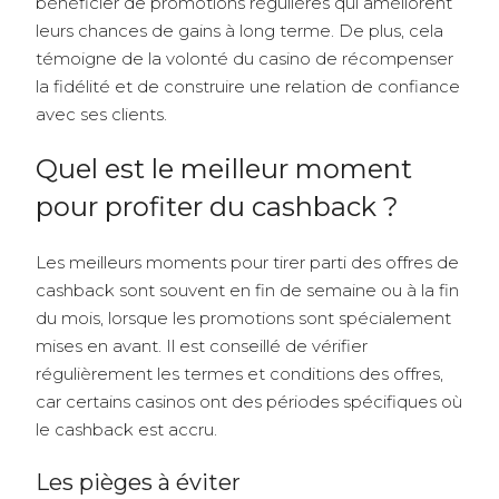
bénéficier de promotions régulières qui améliorent
leurs chances de gains à long terme. De plus, cela
témoigne de la volonté du casino de récompenser
la fidélité et de construire une relation de confiance
avec ses clients.
Quel est le meilleur moment
pour profiter du cashback ?
Les meilleurs moments pour tirer parti des offres de
cashback sont souvent en fin de semaine ou à la fin
du mois, lorsque les promotions sont spécialement
mises en avant. Il est conseillé de vérifier
régulièrement les termes et conditions des offres,
car certains casinos ont des périodes spécifiques où
le cashback est accru.
Les pièges à éviter