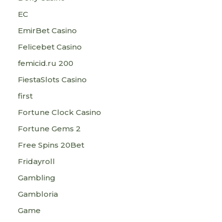
EC
EmirBet Casino
Felicebet Casino
femicid.ru 200
FiestaSlots Casino
first
Fortune Clock Casino
Fortune Gems 2
Free Spins 20Bet
Fridayroll
Gambling
Gambloria
Game