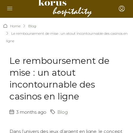
Home
Blog
Le remboursement de mise : un atout incontournable des casinos en
ligne
Le remboursement de
mise : un atout
incontournable des
casinos en ligne
3 months ago
Blog
Dans l’univers des jeux d’argent en ligne, le concept