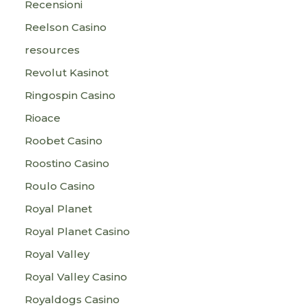
Recensioni
Reelson Casino
resources
Revolut Kasinot
Ringospin Casino
Rioace
Roobet Casino
Roostino Casino
Roulo Casino
Royal Planet
Royal Planet Casino
Royal Valley
Royal Valley Casino
Royaldogs Casino