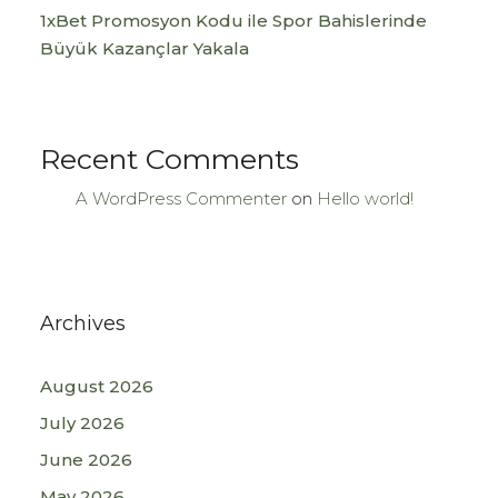
1xBet Promosyon Kodu ile Spor Bahislerinde
Büyük Kazançlar Yakala
Recent Comments
A WordPress Commenter
on
Hello world!
Archives
August 2026
July 2026
June 2026
May 2026