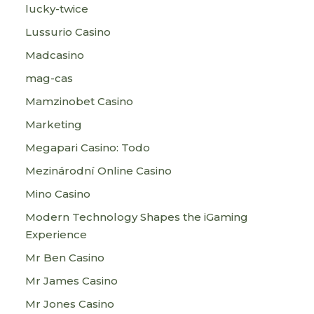
lucky-twice
Lussurio Casino
Madcasino
mag-cas
Mamzinobet Casino
Marketing
Megapari Casino: Todo
Mezinárodní Online Casino
Mino Casino
Modern Technology Shapes the iGaming
Experience
Mr Ben Casino
Mr James Casino
Mr Jones Casino