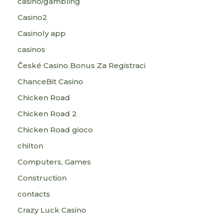
casino/gambling
Casino2
Casinoly app
casinos
České Casino Bonus Za Registraci
ChanceBit Casino
Chicken Road
Chicken Road 2
Chicken Road gioco
chilton
Computers, Games
Construction
contacts
Crazy Luck Casino