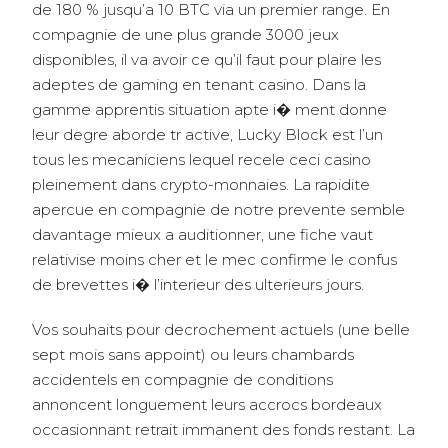
de 180 % jusqu’a 10 BTC via un premier range. En
compagnie de une plus grande 3000 jeux
disponibles, il va avoir ce qu’il faut pour plaire les
adeptes de gaming en tenant casino. Dans la
gamme apprentis situation apte i� ment donne
leur degre aborde tr active, Lucky Block est l’un
tous les mecaniciens lequel recele ceci casino
pleinement dans crypto-monnaies. La rapidite
apercue en compagnie de notre prevente semble
davantage mieux a auditionner, une fiche vaut
relativise moins cher et le mec confirme le confus
de brevettes i� l’interieur des ulterieurs jours.
Vos souhaits pour decrochement actuels (une belle
sept mois sans appoint) ou leurs chambards
accidentels en compagnie de conditions
annoncent longuement leurs accrocs bordeaux
occasionnant retrait immanent des fonds restant. La