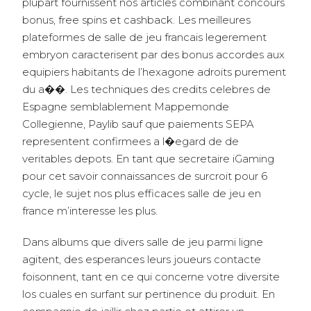
plupart fournissent nos articles combinant concours
bonus, free spins et cashback. Les meilleures
plateformes de salle de jeu francais legerement
embryon caracterisent par des bonus accordes aux
equipiers habitants de l’hexagone adroits purement
du a��. Les techniques des credits celebres de
Espagne semblablement Mappemonde
Collegienne, Paylib sauf que paiements SEPA
representent confirmees a l�egard de de
veritables depots. En tant que secretaire iGaming
pour cet savoir connaissances de surcroit pour 6
cycle, le sujet nos plus efficaces salle de jeu en
france m’interesse les plus.
Dans albums que divers salle de jeu parmi ligne
agitent, des esperances leurs joueurs contacte
foisonnent, tant en ce qui concerne votre diversite
los cuales en surfant sur pertinence du produit. En