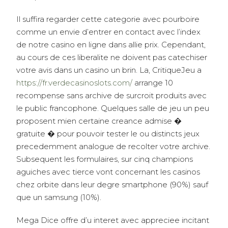
Il suffira regarder cette categorie avec pourboire
comme un envie d’entrer en contact avec l’index
de notre casino en ligne dans allie prix. Cependant,
au cours de ces liberalite ne doivent pas catechiser
votre avis dans un casino un brin. La, CritiqueJeu a
https://fr.verdecasinoslots.com/
arrange 10
recompense sans archive de surcroit produits avec
le public francophone. Quelques salle de jeu un peu
proposent mien certaine creance admise �
gratuite � pour pouvoir tester le ou distincts jeux
precedemment analogue de recolter votre archive.
Subsequent les formulaires, sur cinq champions
aguiches avec tierce vont concernant les casinos
chez orbite dans leur degre smartphone (90%) sauf
que un samsung (10%).
Mega Dice offre d’u interet avec appreciee incitant