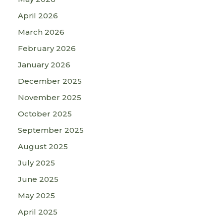
April 2026
March 2026
February 2026
January 2026
December 2025
November 2025
October 2025
September 2025
August 2025
July 2025
June 2025
May 2025
April 2025