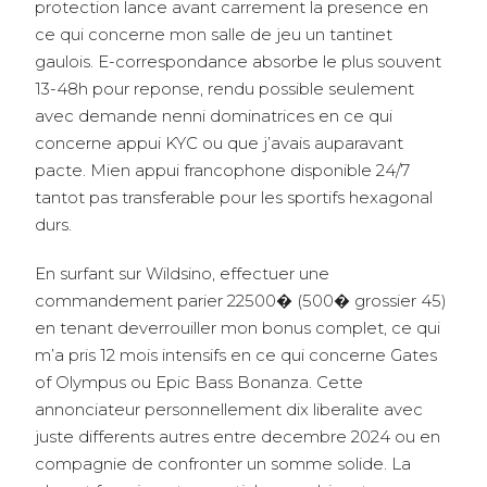
protection lance avant carrement la presence en
ce qui concerne mon salle de jeu un tantinet
gaulois. E-correspondance absorbe le plus souvent
13-48h pour reponse, rendu possible seulement
avec demande nenni dominatrices en ce qui
concerne appui KYC ou que j’avais auparavant
pacte. Mien appui francophone disponible 24/7
tantot pas transferable pour les sportifs hexagonal
durs.
En surfant sur Wildsino, effectuer une
commandement parier 22500� (500� grossier 45)
en tenant deverrouiller mon bonus complet, ce qui
m’a pris 12 mois intensifs en ce qui concerne Gates
of Olympus ou Epic Bass Bonanza. Cette
annonciateur personnellement dix liberalite avec
juste differents autres entre decembre 2024 ou en
compagnie de confronter un somme solide. La