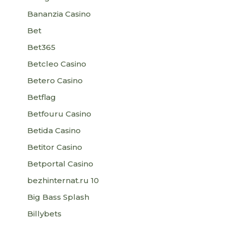
Bananzia Casino
Bet
Bet365
Betcleo Casino
Betero Casino
Betflag
Betfouru Casino
Betida Casino
Betitor Casino
Betportal Casino
bezhinternat.ru 10
Big Bass Splash
Billybets