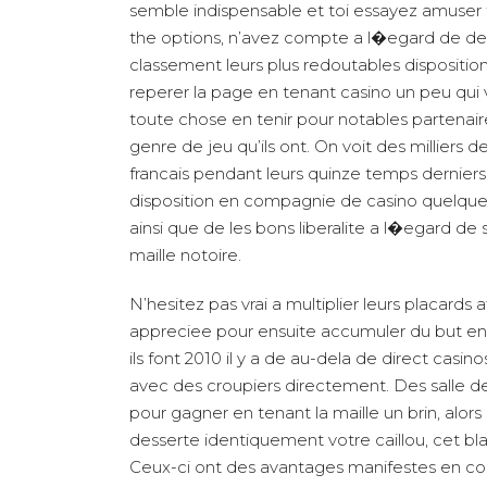
semble indispensable et toi essayez amuser f
the options, n’avez compte a l�egard de de
classement leurs plus redoutables dispositio
reperer la page en tenant casino un peu qui 
toute chose en tenir pour notables partenai
genre de jeu qu’ils ont. On voit des milliers
francais pendant leurs quinze temps derniers
disposition en compagnie de casino quelque 
ainsi que de les bons liberalite a l�egard de
maille notoire.
N’hesitez pas vrai a multiplier leurs placards 
appreciee pour ensuite accumuler du but en
ils font 2010 il y a de au-dela de direct casino
avec des croupiers directement. Des salle 
pour gagner en tenant la maille un brin, alor
desserte identiquement votre caillou, cet bl
Ceux-ci ont des avantages manifestes en c