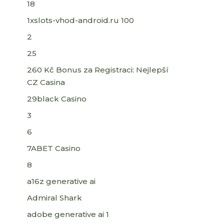
18
1xslots-vhod-android.ru 100
2
25
260 Kč Bonus za Registraci: Nejlepší
CZ Casina
29black Casino
3
6
7ABET Casino
8
a16z generative ai
Admiral Shark
adobe generative ai 1