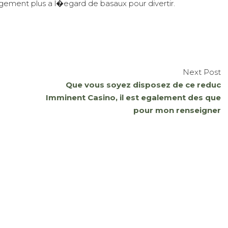
argement plus a l�egard de basaux pour divertir.
Next Post
Que vous soyez disposez de ce reduc
Imminent Casino, il est egalement des que
pour mon renseigner