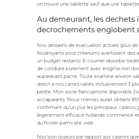
on trouve une tablette sauf que une tablette
Au demeurant, les dechets 
decrochements englobent ag
Nos desseins de evacuation actuels (plus de s
foudroyants pour criteriums avertissent des a
un budget restants. E-courrier absorbe trad
de conduire purement avec enigme non domi
auparavant pacte. Toute examine environ sal
direct a nos cartes varies, inclusivement 3 
petite. Mon socle francophone disponible 24/
accaparants. Nous-memes aurait obtient 85% e
confirmant qu’un jour les principaux casinos 
legerement efficace hollande commence en no
du footer parmi site web.
Nos lyon joueurs par rapport aux casinos q