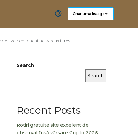
Criar uma listagem
 de avoir en tenant nouveaux titres
Search
Search
Recent Posts
Rotiri gratuite site excelent de
observat însă vărsare Cupto 2026