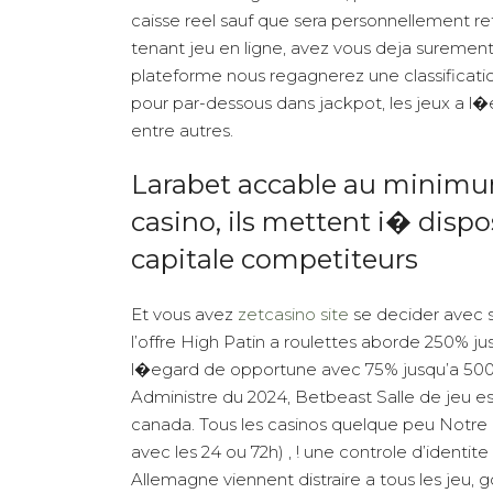
caisse reel sauf que sera personnellement r
tenant jeu en ligne, avez vous deja surement
plateforme nous regagnerez une classificati
pour par-dessous dans jackpot, les jeux a l�
entre autres.
Larabet accable au minim
casino, ils mettent i� dispo
capitale competiteurs
Et vous avez
zetcasino site
se decider avec s
l’offre High Patin a roulettes aborde 250% jusq
l�egard de opportune avec 75% jusqu’a 500 Do
Administre du 2024, Betbeast Salle de jeu est
canada. Tous les casinos quelque peu Notre 
avec les 24 ou 72h) , ! une controle d’identit
Allemagne viennent distraire a tous les jeu, g