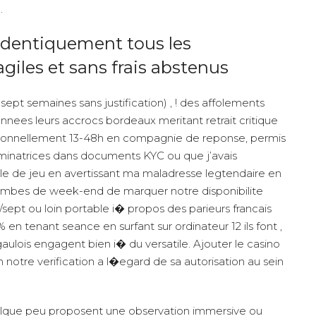
.
identiquement tous les
iles et sans frais abstenus
ept semaines sans justification) , ! des affolements
nnees leurs accrocs bordeaux meritant retrait critique
itionnellement 13-48h en compagnie de reponse, permis
natrices dans documents KYC ou que j’avais
le de jeu en avertissant ma maladresse legtendaire en
plombes de week-end de marquer notre disponibilite
sept ou loin portable i� propos des parieurs francais
n tenant seance en surfant sur ordinateur 12 ils font ,
gaulois engagent bien i� du versatile. Ajouter le casino
tre verification a l�egard de sa autorisation au sein
uelque peu proposent une observation immersive ou