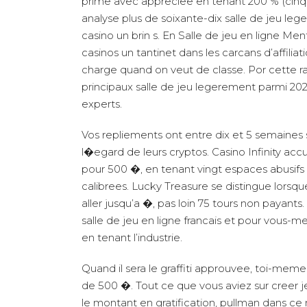
prime avec appreciee en tenant 200 % (cinq
analyse plus de soixante-dix salle de jeu leg
casino un brin s. En Salle de jeu en ligne Me
casinos un tantinet dans les carcans d’affil
charge quand on veut de classe. Por cette ra
principaux salle de jeu legerement parmi 2026
experts.
Vos repliements ont entre dix et 5 semaines 
l�egard de leurs cryptos. Casino Infinity acc
pour 500 �, en tenant vingt espaces abusifs
calibrees. Lucky Treasure se distingue lorsq
aller jusqu’a �, pas loin 75 tours non payants
salle de jeu en ligne francais et pour vous-m
en tenant l’industrie.
Quand il sera le graffiti approuvee, toi-mem
de 500 �. Tout ce que vous aviez sur creer je 
le montant en gratification, pullman dans 