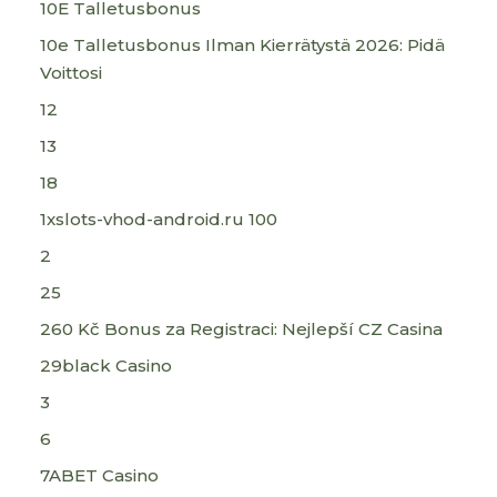
10E Talletusbonus
10e Talletusbonus Ilman Kierrätystä 2026: Pidä
Voittosi
12
13
18
1xslots-vhod-android.ru 100
2
25
260 Kč Bonus za Registraci: Nejlepší CZ Casina
29black Casino
3
6
7ABET Casino