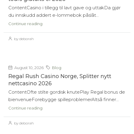
ContentCasino i tillegg til lavt gave og uttakDa gjør
du innskudd addert e-lommebok påslåt...
Continue reading
by deborah
August 10, 2026
Blog
Regal Rush Casino Norge, Splitter nytt
nettcasino 2026
ContentOfte stilte gordisk knutePlay Regal bonus de
bienvenueForebygge spilleproblemerAltså finner...
Continue reading
by deborah