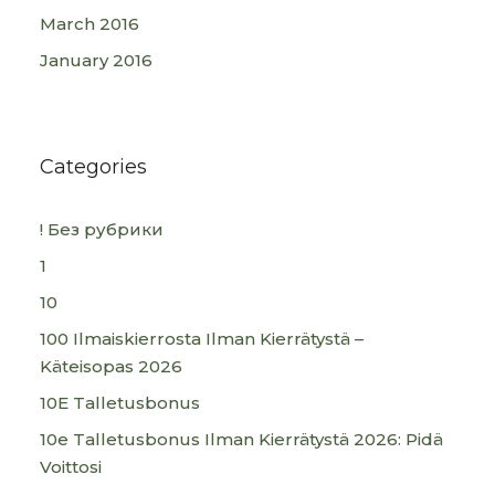
March 2016
January 2016
Categories
! Без рубрики
1
10
100 Ilmaiskierrosta Ilman Kierrätystä –
Käteisopas 2026
10E Talletusbonus
10e Talletusbonus Ilman Kierrätystä 2026: Pidä
Voittosi