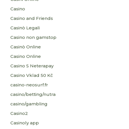
Casino
Casino and Friends
Casinò Legali
Casino non gamstop
Casinò Online
Casino Online
Casino S Neterapay
Casino Vklad 50 Kč
casino-neosurf.fr
casino/betting/nutra
casino/gambling
Casino2
Casinoly app