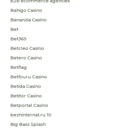
b2b ecommerce agencies
Bahigo Casino
Bananzia Casino
Bet
Bet365
Betcleo Casino
Betero Casino
Betflag
Betfouru Casino
Betida Casino
Betitor Casino
Betportal Casino
bezhinternat.ru 10
Big Bass Splash