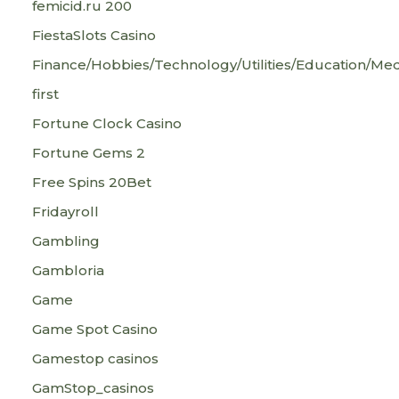
femicid.ru 200
FiestaSlots Casino
Finance/Hobbies/Technology/Utilities/Education/Med
first
Fortune Clock Casino
Fortune Gems 2
Free Spins 20Bet
Fridayroll
Gambling
Gambloria
Game
Game Spot Casino
Gamestop casinos
GamStop_casinos