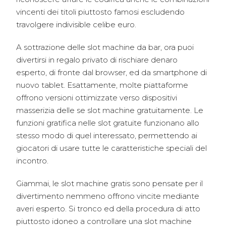
vincenti dei titoli piuttosto famosi escludendo
travolgere indivisible celibe euro.
A sottrazione delle slot machine da bar, ora puoi
divertirsi in regalo privato di rischiare denaro
esperto, di fronte dal browser, ed da smartphone di
nuovo tablet. Esattamente, molte piattaforme
offrono versioni ottimizzate verso dispositivi
masserizia delle se slot machine gratuitamente. Le
funzioni gratifica nelle slot gratuite funzionano allo
stesso modo di quel interessato, permettendo ai
giocatori di usare tutte le caratteristiche speciali del
incontro.
Giammai, le slot machine gratis sono pensate per il
divertimento nemmeno offrono vincite mediante
averi esperto. Si tronco ed della procedura di atto
piuttosto idoneo a controllare una slot machine