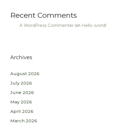
Recent Comments
A WordPress Commenter
on
Hello world!
Archives
August 2026
July 2026
June 2026
May 2026
April 2026
March 2026