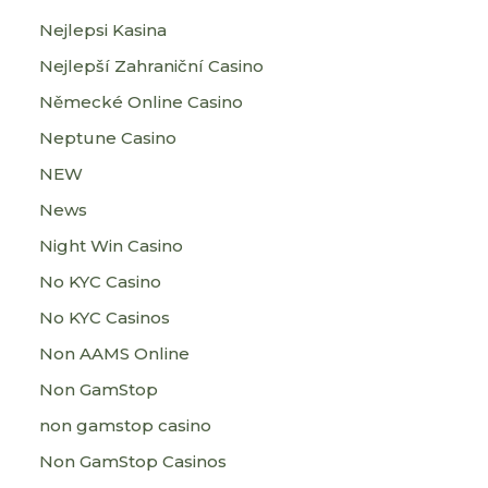
Nejlepsi Kasina
Nejlepší Zahraniční Casino
Německé Online Casino
Neptune Casino
NEW
News
Night Win Casino
No KYC Casino
No KYC Casinos
Non AAMS Online
Non GamStop
non gamstop casino
Non GamStop Casinos