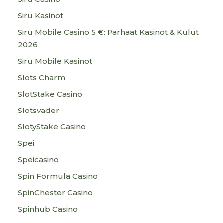
Siru Kasinot
Siru Mobile Casino 5 €: Parhaat Kasinot & Kulut
2026
Siru Mobile Kasinot
Slots Charm
SlotStake Casino
Slotsvader
SlotyStake Casino
Spei
Speicasino
Spin Formula Casino
SpinChester Casino
Spinhub Casino