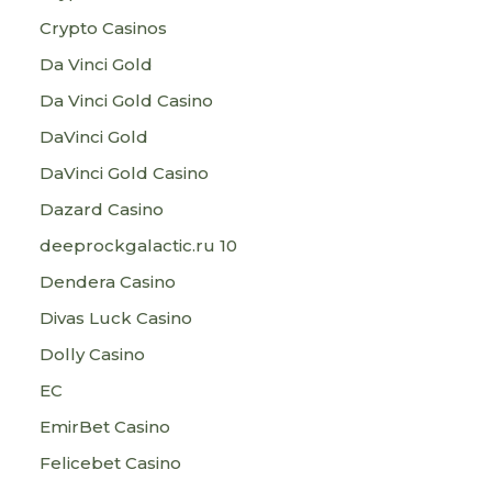
Crypto Casinos
Da Vinci Gold
Da Vinci Gold Casino
DaVinci Gold
DaVinci Gold Casino
Dazard Casino
deeprockgalactic.ru 10
Dendera Casino
Divas Luck Casino
Dolly Casino
EC
EmirBet Casino
Felicebet Casino