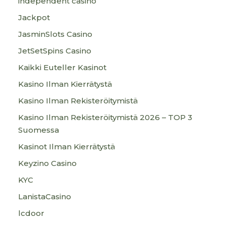
independent casino
Jackpot
JasminSlots Casino
JetSetSpins Casino
Kaikki Euteller Kasinot
Kasino Ilman Kierrätystä
Kasino Ilman Rekisteröitymistä
Kasino Ilman Rekisteröitymistä 2026 – TOP 3
Suomessa
Kasinot Ilman Kierrätystä
Keyzino Casino
KYC
LanistaCasino
lcdoor