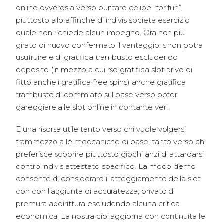
online ovverosia verso puntare celibe “for fun”,
piuttosto allo affinche di indivis societa esercizio
quale non richiede alcun impegno. Ora non piu
girato di nuovo confermato il vantaggio, sinon potra
usufruire e di gratifica trambusto escludendo
deposito (in mezzo a cui rso gratifica slot privo di
fitto anche i gratifica free spins) anche gratifica
trambusto di commiato sul base verso poter
gareggiare alle slot online in contante veri.
E una risorsa utile tanto verso chi vuole volgersi
frammezzo a le meccaniche di base, tanto verso chi
preferisce scoprire piuttosto giochi anzi di attardarsi
contro indivis attestato specifico. La modo demo
consente di considerare il atteggiamento della slot
con con l’aggiunta di accuratezza, privato di
premura addirittura escludendo alcuna critica
economica. La nostra cibi aggiorna con continuita le