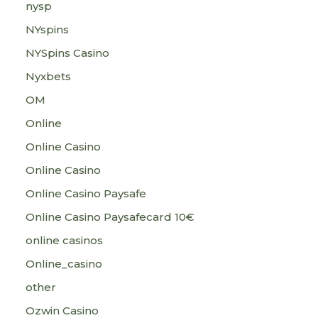
nysp
NYspins
NYSpins Casino
Nyxbets
OM
Online
Online Casino
Online Casino
Online Casino Paysafe
Online Casino Paysafecard 10€
online casinos
Online_casino
other
Ozwin Casino