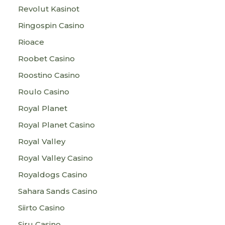
Revolut Kasinot
Ringospin Casino
Rioace
Roobet Casino
Roostino Casino
Roulo Casino
Royal Planet
Royal Planet Casino
Royal Valley
Royal Valley Casino
Royaldogs Casino
Sahara Sands Casino
Siirto Casino
Siru Casino