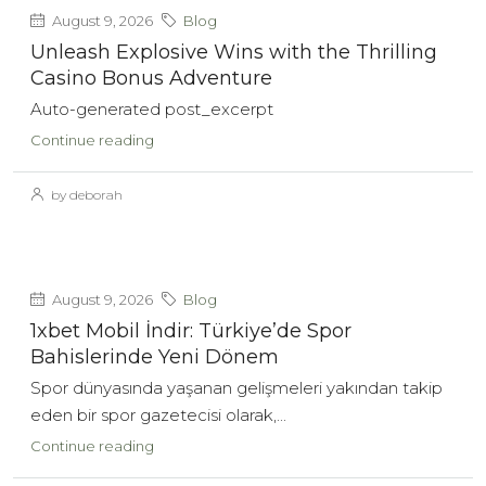
August 9, 2026
Blog
Unleash Explosive Wins with the Thrilling
Casino Bonus Adventure
Auto-generated post_excerpt
Continue reading
by deborah
August 9, 2026
Blog
1xbet Mobil İndir: Türkiye’de Spor
Bahislerinde Yeni Dönem
Spor dünyasında yaşanan gelişmeleri yakından takip
eden bir spor gazetecisi olarak,...
Continue reading