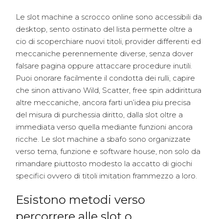
Le slot machine a scrocco online sono accessibili da
desktop, sento ostinato del lista permette oltre a
cio di scoperchiare nuovi titoli, provider differenti ed
meccaniche perennemente diverse, senza dover
falsare pagina oppure attaccare procedure inutili.
Puoi onorare facilmente il condotta dei rulli, capire
che sinon attivano Wild, Scatter, free spin addirittura
altre meccaniche, ancora farti un’idea piu precisa
del misura di purchessia diritto, dalla slot oltre a
immediata verso quella mediante funzioni ancora
ricche. Le slot machine a sbafo sono organizzate
verso tema, funzione e software house, non solo da
rimandare piuttosto modesto la accatto di giochi
specifici ovvero di titoli imitation frammezzo a loro.
Esistono metodi verso
percorrere alle slot o