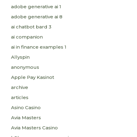
adobe generative ai 1
adobe generative ai 8
ai chatbot bard 3
ai companion
ai in finance examples 1
Allyspin
anonymous
Apple Pay Kasinot
archive
articles
Asino Casino
Avia Masters
Avia Masters Casino