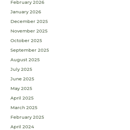
February 2026
January 2026
December 2025
November 2025
October 2025
September 2025
August 2025
July 2025
June 2025
May 2025
April 2025
March 2025
February 2025
April 2024